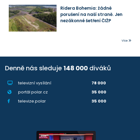
Ridera Bohemia: žádné
porušení na naší straně. Jen
nezákonné šetření ČIŽP
Více
Denně nás sleduje
148 000
diváků
televizní vysílání
78 000
portál polar.cz
35 000
televize.polar
35 000