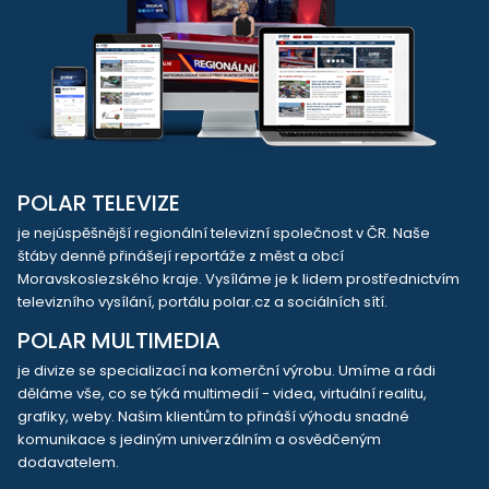
POLAR TELEVIZE
je nejúspěšnější regionální televizní společnost v ČR. Naše
štáby denně přinášejí reportáže z měst a obcí
Moravskoslezského kraje. Vysíláme je k lidem prostřednictvím
televizního vysílání, portálu polar.cz a sociálních sítí.
POLAR MULTIMEDIA
je divize se specializací na komerční výrobu. Umíme a rádi
děláme vše, co se týká multimedií - videa, virtuální realitu,
grafiky, weby. Našim klientům to přináší výhodu snadné
komunikace s jediným univerzálním a osvědčeným
dodavatelem.