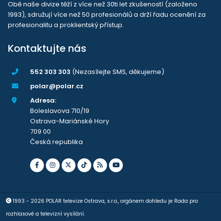
Obě naše divize těží z více než 30ti let zkušeností (založeno
1993), sdružují více než 50 profesionálů a drží řadu ocenění za
profesionalitu a proklientský přístup.
Kontaktujte nás
552 303 303
(Nezasílejte SMS, děkujeme)
polar@polar.cz
Adresa:
Boleslavova 710/19
Ostrava-Mariánské Hory
709 00
Česká republika
1993 - 2026 POLAR televize Ostrava, s.r.o., orgánem dohledu je Rada pro
rozhlasové a televizní vysílání.