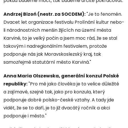
pokud budeme moct, tak budeme určitě pokračovat."
Andrzej Bizoń (nestr. za SOCDEM):
"Je to fenomén.
Dvacet let organizace festivalu Prolínání kultur nebo-
li národnostních menšin žijících na území města
Karviné, to je velký počin a jsem moc rád, že se stal
takovým i nadregionálním festivalem, protože
podporuje nás jak Moravskoslezský kraj, tak
samozřejmě statutární město Karviná."
Anna Maria Olszewska, generální konzul Polské
republiky:
"Pro mě jako člověka je to velice důležité
a zajímavé, szejně tak, jako pro konzula, který
podporuje dobré polsko-české vztahy. A tady jde
vidět, že se to daří, je to již dvacátý ročník a akci
podporuje i město."