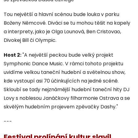
Tou největší a hlavní scénou bude louka v parku
Boženy Němcové. Diváci se tu mohou těšit na kapely
a interprety, jako je Olga Lounová, Ben Cristovao,
Divokej Bill či Olympic.
Host 2:
"A největší peckou bude velký projekt
Symphonic Dance Music. V rámci tohoto projektu
uvidíme velkou taneční hudební a světelnou show,
kde vystoupí asi 70 účinkujících na jedné scéně.
Skloubí se tady nejznámější hudební taneční hity DJ
Lovy s noblesou Janáčkovy filharmonie Ostrava a se
skvělým hudebním projevem zpěvačky Dashy."
---
Festival prolínání kultur slavil