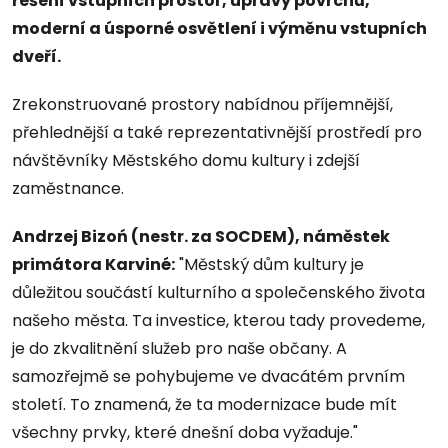
řešení vstupních prostor, úpravy povrchů,
moderní a úsporné osvětlení i výměnu vstupních
dveří.
Zrekonstruované prostory nabídnou příjemnější,
přehlednější a také reprezentativnější prostředí pro
návštěvníky Městského domu kultury i zdejší
zaměstnance.
Andrzej Bizoń (nestr. za SOCDEM), náměstek
primátora Karviné:
"Městský dům kultury je
důležitou součástí kulturního a společenského života
našeho města. Ta investice, kterou tady provedeme,
je do zkvalitnění služeb pro naše občany. A
samozřejmě se pohybujeme ve dvacátém prvním
století. To znamená, že ta modernizace bude mít
všechny prvky, které dnešní doba vyžaduje."