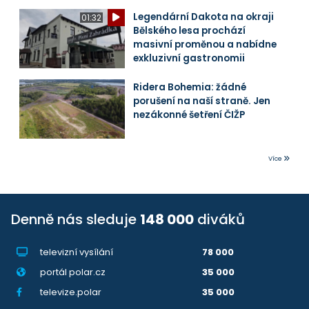
Legendární Dakota na okraji
01:32
Bělského lesa prochází
masivní proměnou a nabídne
exkluzivní gastronomii
Ridera Bohemia: žádné
porušení na naší straně. Jen
nezákonné šetření ČIŽP
Více
Denně nás sleduje
148 000
diváků
televizní vysílání
78 000
portál polar.cz
35 000
televize.polar
35 000