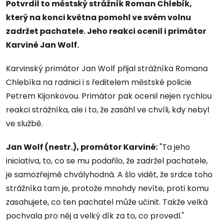
Potvrdil to městský strážník Roman Chlebík,
který na konci května pomohl ve svém volnu
zadržet pachatele. Jeho reakci ocenil i primátor
Karviné Jan Wolf.
Karvinský primátor Jan Wolf přijal strážníka Romana
Chlebíka na radnici i s ředitelem městské policie
Petrem Kijonkovou. Primátor pak ocenil nejen rychlou
reakci strážníka, ale i to, že zasáhl ve chvíli, kdy nebyl
ve službě.
Jan Wolf (nestr.), promátor Karviné:
"Ta jeho
iniciativa, to, co se mu podařilo, že zadržel pachatele,
je samozřejmě chvályhodná. A šlo vidět, že srdce toho
strážníka tam je, protože mnohdy nevíte, proti komu
zasahujete, co ten pachatel může učinit. Takže velká
pochvala pro něj a velký dík za to, co provedl."