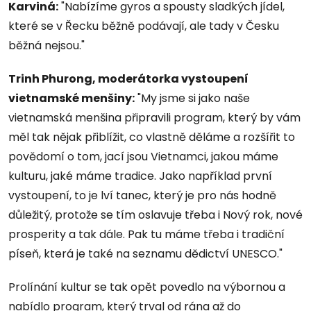
Karviná:
"Nabízíme gyros a spousty sladkých jídel,
které se v Řecku běžně podávají, ale tady v Česku
běžná nejsou."
Trinh Phurong, moderátorka vystoupení
vietnamské menšiny:
"My jsme si jako naše
vietnamská menšina připravili program, který by vám
měl tak nějak přiblížit, co vlastně děláme a rozšířit to
povědomí o tom, jací jsou Vietnamci, jakou máme
kulturu, jaké máme tradice. Jako například první
vystoupení, to je lví tanec, který je pro nás hodně
důležitý, protože se tím oslavuje třeba i Nový rok, nové
prosperity a tak dále. Pak tu máme třeba i tradiční
píseň, která je také na seznamu dědictví UNESCO."
Prolínání kultur se tak opět povedlo na výbornou a
nabídlo program, který trval od rána až do