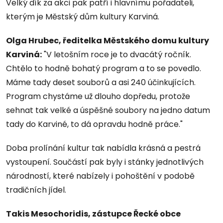
Velký dík za akci pak patří i hlavnímu pořadateli,
kterým je Městský dům kultury Karviná.
Olga Hrubec, ředitelka Městského domu kultury
Karviná:
"V letošním roce je to dvacátý ročník.
Chtělo to hodně bohatý program a to se povedlo.
Máme tady deset souborů a asi 240 účinkujících.
Program chystáme už dlouho dopředu, protože
sehnat tak velké a úspěšné soubory na jedno datum
tady do Karviné, to dá opravdu hodně práce."
Doba prolínání kultur tak nabídla krásná a pestrá
vystoupení. Součástí pak byly i stánky jednotlivých
národností, které nabízely i pohoštění v podobě
tradičních jídel.
Takis Mesochoridis, zástupce Řecké obce