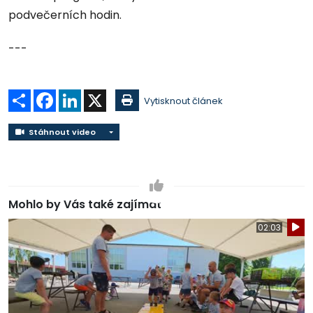
podvečerních hodin.
---
Sdílet
Facebook
LinkedIn
X
Vytisknout článek
Stáhnout video
Stáhnout video
Mohlo by Vás také zajímat
02:03