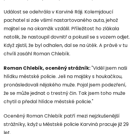
Událost se odehrála v Karviné Ráji. Kolemjdoucí
pachatel si zde všiml nastartovaného auta, jehož
majitel se na okamžik vzdálil. Příležitost ho zlákala
natolik, že nastoupil dovnitř a pokusil se s vozem odjet.
Když zjistil, že byl odhalen, dal se na útěk. A právě v tu
chvíli zasáhl Roman Chlebík.
Roman Chlebík, oceněný strážník:
"Viděl jsem naši
hlídku městské policie. Jeli na majáky s houkačkou,
pronásledovali nějakého muže. Pojal jsem podezření,
že se může jednat o trestný čin. Tak jsem toho muže
chytil a předal hlídce městské policie."
Oceněný Roman Chlebík patří mezi nejzkušenější
strážníky, když u Městské policie Karviná pracuje již 29
let.