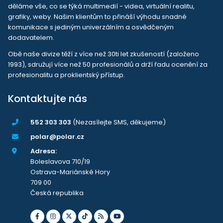
děláme vše, co se týká multimedií - videa, virtuální realitu,
grafiky, weby. Našim klientům to přináší výhodu snadné
komunikace s jediným univerzálním a osvědčeným
dodavatelem.
Obě naše divize těží z více než 30ti let zkušeností (založeno
1993), sdružují více než 50 profesionálů a drží řadu ocenění za
profesionalitu a proklientský přístup.
Kontaktujte nás
552 303 303
(Nezasílejte SMS, děkujeme)
polar@polar.cz
Adresa:
Boleslavova 710/19
Ostrava-Mariánské Hory
709 00
Česká republika