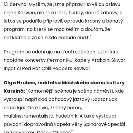
13. června. Myslím, že jsme připravili skvělou oslavu
nejen Karviné, ale také léta, hudby, dobré zábavy, a
letos se podařilo připravit opravdu krásný a bohatý
program, na který se moc těším a doufám, že
nezklame a že se nikdo nebude nudit."
Program se odehraje na třech scénách. Letní kino
nabídne koncerty Permoníku, kapely Arakain, Škwor,
Ingot či Red Hot Chili Peppers Revival.
Olga Hrubec, ředitelka Městského domu kultury
Karviná:
"Komornější scénou je scéna náměstí, kde
vystoupí například pohodový jazzový Doctor Sax
nebo Igor Orozovič, známý herec,
multiinstrumentalista, hudebník. A také vystoupí
původní doprovodná kapela Věry Špinarové Speciál
se zpěvačkou Dášou Czinege"