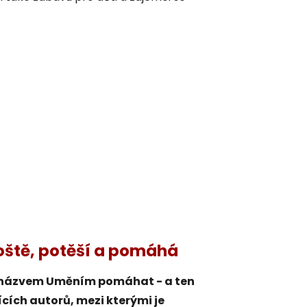
oště, potěší a pomáhá
 s názvem Uměním pomáhat - a ten
cích autorů, mezi kterými je