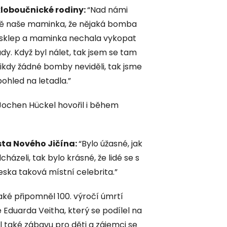
loboučnické rodiny:
“Nad námi
avně naše maminka, že nějaká bomba
ný sklep a maminka nechala vykopat
dy. Když byl nálet, tak jsem se tam
ikdy žádné bomby neviděli, tak jsme
 pohled na letadla.”
Jochen Hückel hovořil i během
sta Nového Jičína:
“Bylo úžasné, jak
házeli, tak bylo krásné, že lidé se s
dneska taková místní celebrita.”
aké připomněl 100. výročí úmrtí
Eduarda Veitha, který se podílel na
l také zábavu pro děti a zájemci se