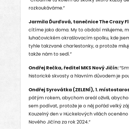
rozkoukáváme.”
Jarmila Ďurďová, tanečnice The Crazy F
cítíme jako doma. My to období milujeme, mi
luhačovickém okrašlovacím spolku, kde jsem 
tyhle takzvané charlestonky, a protože miluje
takže nám to sedí.”
Ondřej Rečka, ředitel MKS Nový Jičín:
“Sm
historické skvosty a hlavním důvodem je pou
Ondřej Syrovátka (ZELENÍ), 1. místostaro
pátým rokem, abychom areál oživili, abychom 
sem podívat, protože je o něj pořád velký zá
Kouzelný den v Hückelových vilách oceněno z
Nového Jičína za rok 2024.”