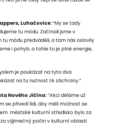
lappers, Luhačovice:
“My se tady
lujeme tu módu. Začínali jsme v
tu módu předváděli, a tam nás oslovily
me i pohyb, a tohle to je plné energie,
yslem je poukázat na tyto dva
kázat na tu nutnost té záchrany.”
sta Nového Jičína:
“Akci děláme už
se přivedl lidi, aby měli možnost se
jem. městské kulturní středisko bylo za
a výjimečný počin v kulturní oblasti