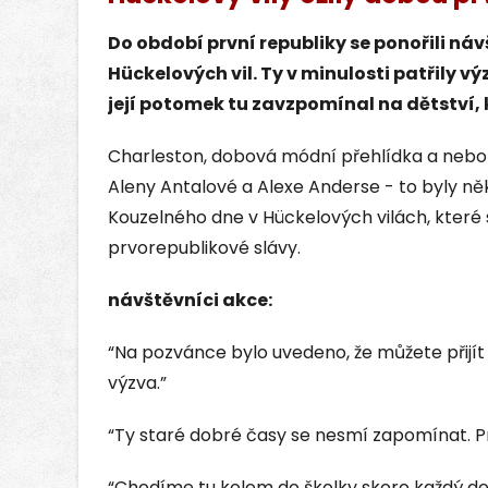
Do období první republiky se ponořili ná
Hückelových vil. Ty v minulosti patřily 
její potomek tu zavzpomínal na dětství, k
Charleston, dobová módní přehlídka a nebo
Aleny Antalové a Alexe Anderse - to byly ně
Kouzelného dne v Hückelových vilách, které 
prvorepublikové slávy.
návštěvníci akce:
“Na pozvánce bylo uvedeno, že můžete přijít
výzva.”
“Ty staré dobré časy se nesmí zapomínat. Pr
“Chodíme tu kolem do školky skoro každý den