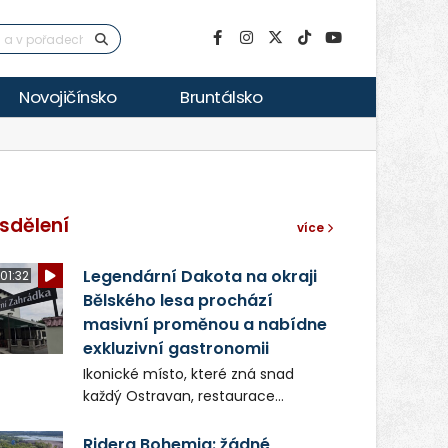
Novojičínsko
Bruntálsko
sdělení
více
Legendární Dakota na okraji
01:32
Bělského lesa prochází
masivní proměnou a nabídne
exkluzivní gastronomii
Ikonické místo, které zná snad
každý Ostravan, restaurace
Dakota, píše novou kapitolu. Silná
mateřská společnost Dang
Ridera Bohemia: žádné