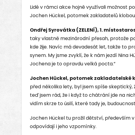
Lidé v rámci akce hojně využívali možnost podí
Jochen Hückel, potomek zakladatelů klobou
Ondřej Syrovátka (ZELENÍ), 1. místostaro
taky vlastně mezinárodní přesah, protože pa
kde žije. Navíc má devadesát let, takže to pr
synem. My jsme zvyklí, že k nám jezdí Nina Hü
Jochena je to opravdu velká pocta.”
Jochen Hückel, potomek zakladatelské k
před několika lety, byl jsem spíše skeptický, 
teď jsem rád, že i když to chátrání jde na nich
vidím skrze to úsilí, které tady je, budoucnost
Jochen Hückel tu prožil dětství, především 
odpovídají i jeho vzpomínky.