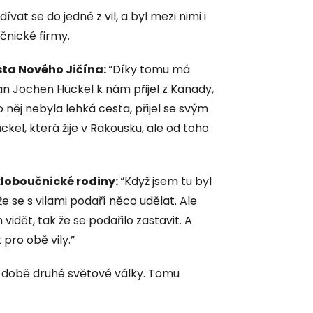
vat se do jedné z vil, a byl mezi nimi i
čnické firmy.
sta Nového Jičína:
“Díky tomu má
n Jochen Hückel k nám přijel z Kanady,
o něj nebyla lehká cesta, přijel se svým
ckel, která žije v Rakousku, ale od toho
loboučnické rodiny:
“Když jsem tu byl
že se s vilami podaří něco udělat. Ale
 vidět, tak že se podařilo zastavit. A
 pro obě vily.”
v době druhé světové války. Tomu