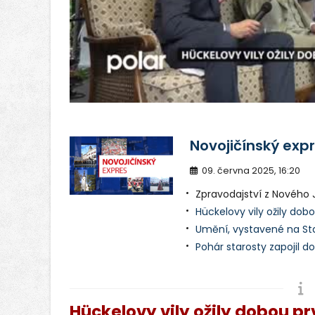
v
Novojičínský exp
09. června 2025, 16:20
Zpravodajství z Nového Ji
Hückelovy vily ožily dobo
Umění, vystavené na St
Pohár starosty zapojil d
Hückelovy vily ožily dobou pr