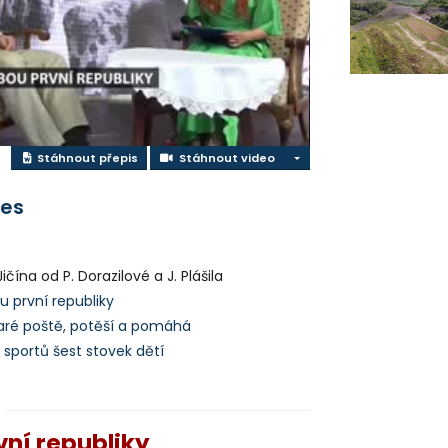
ideo
Stáhnout video
Stáhnout přepis
Stáhnout video
res
čína od P. Dorazilové a J. Plášila
u první republiky
aré poště, potěší a pomáhá
o sportů šest stovek dětí
vní republiky