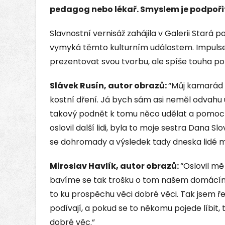
pedagog nebo lékař. Smyslem je podpoři
Slavnostní vernisáž zahájila v Galerii Stará 
vymyká těmto kulturním událostem. Impulsem
prezentovat svou tvorbu, ale spíše touha 
Slávek Rusín, autor obrazů:
“Můj kamarád 
kostní dření. Já bych sám asi neměl odvahu u
takový podnět k tomu něco udělat a pomoc
oslovil další lidi, byla to moje sestra Dana S
se dohromady a výsledek tady dneska lidé 
Miroslav Havlík, autor obrazů:
“Oslovil mě
bavíme se tak trošku o tom našem domácím m
to ku prospěchu věci dobré věci. Tak jsem řek
podívají, a pokud se to někomu pojede líbit
dobré věc.”