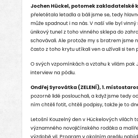
Jochen Hückel, potomek zakladatelské k
přeletétala letadla a báli jsme se, tedy hl
může spadnout i na nás. V naší vile byl vin
únikový tunel z toho vinného sklepa do zahra
schovávali. Ale protože my s bratrem jsme n
často z toho krytu utíkali ven a užívali si ten
O svých vzpomínkách a vztahu k vilám pak 
interview na pódiu.
Ondřej Syrovátka (ZELENÍ), 1. místostaro
pozorně lidé poslouchali, a když jsme tedy odc
ním chtěli fotit, chtěli podpisy, takže je to 
Letošní Kouzelný den v Hückelových vilách t
významného novojičínského rodáka a malíře 
výzdobě vil. Program v okolním areálu nabíd