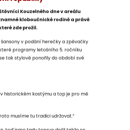
vštěvníci Kouzelného dne v areálu
významné kloboučnické rodině a právě
teré zde prožil.
 šansony v podání herečky a zpěvačky
které programy letošního 5. ročníku
se tak stylově ponořily do období své
 v historickém kostýmu a top je pro mě
oto musíme tu tradici udržovat.”
, teď jsme tady teprve došli takže se