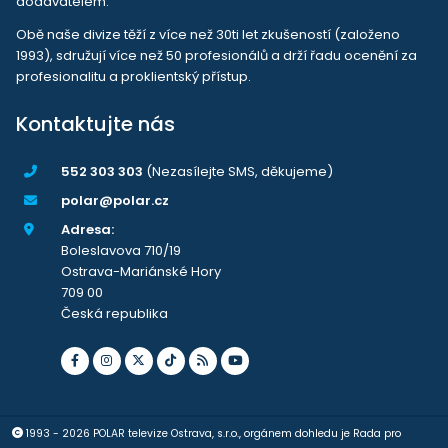
dodavatelem.
Obě naše divize těží z více než 30ti let zkušeností (založeno
1993), sdružují více než 50 profesionálů a drží řadu ocenění za
profesionalitu a proklientský přístup.
Kontaktujte nás
552 303 303
(Nezasílejte SMS, děkujeme)
polar@polar.cz
Adresa:
Boleslavova 710/19
Ostrava-Mariánské Hory
709 00
Česká republika
1993 - 2026 POLAR televize Ostrava, s.r.o., orgánem dohledu je Rada pro