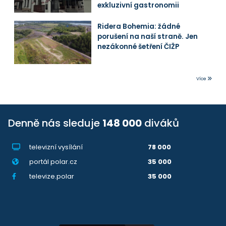
exkluzivní gastronomii
Ridera Bohemia: žádné
porušení na naší straně. Jen
nezákonné šetření ČIŽP
Více
Denně nás sleduje
148 000
diváků
televizní vysílání
78 000
portál polar.cz
35 000
televize.polar
35 000