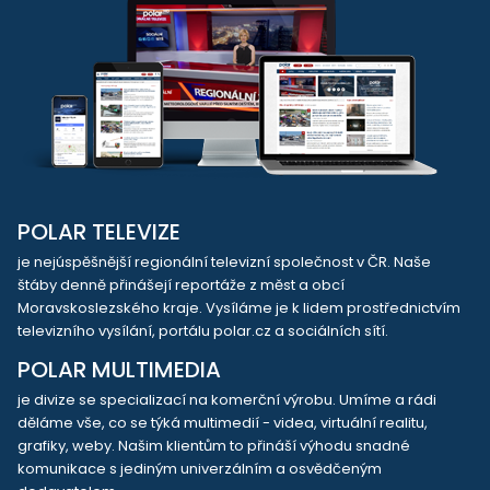
POLAR TELEVIZE
je nejúspěšnější regionální televizní společnost v ČR. Naše
štáby denně přinášejí reportáže z měst a obcí
Moravskoslezského kraje. Vysíláme je k lidem prostřednictvím
televizního vysílání, portálu polar.cz a sociálních sítí.
POLAR MULTIMEDIA
je divize se specializací na komerční výrobu. Umíme a rádi
děláme vše, co se týká multimedií - videa, virtuální realitu,
grafiky, weby. Našim klientům to přináší výhodu snadné
komunikace s jediným univerzálním a osvědčeným