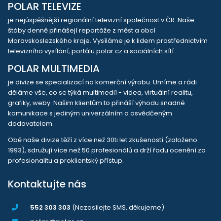
POLAR TELEVIZE
je nejúspěšnější regionální televizní společnost v ČR. Naše
štáby denně přinášejí reportáže z měst a obcí
Moravskoslezského kraje. Vysíláme je k lidem prostřednictvím
televizního vysílání, portálu polar.cz a sociálních sítí.
POLAR MULTIMEDIA
je divize se specializací na komerční výrobu. Umíme a rádi
děláme vše, co se týká multimedií - videa, virtuální realitu,
grafiky, weby. Našim klientům to přináší výhodu snadné
komunikace s jediným univerzálním a osvědčeným
dodavatelem.
Obě naše divize těží z více než 30ti let zkušeností (založeno
1993), sdružují více než 50 profesionálů a drží řadu ocenění za
profesionalitu a proklientský přístup.
Kontaktujte nás
552 303 303
(Nezasílejte SMS, děkujeme)