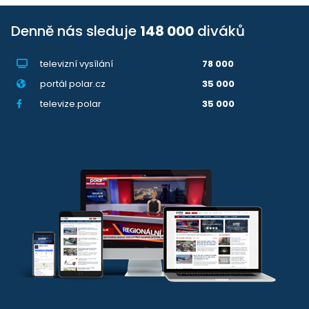
Denně nás sleduje
148 000
diváků
televizní vysílání
78 000
portál polar.cz
35 000
televize.polar
35 000