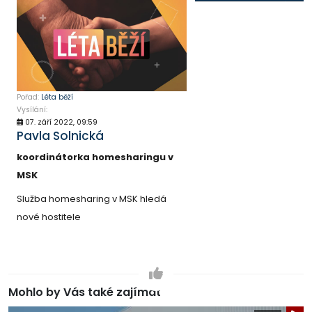
Pořad:
Léta běží
Vysílání:
07. září 2022, 09:59
Pavla Solnická
koordinátorka homesharingu v
MSK
Služba homesharing v MSK hledá
nové hostitele
Mohlo by Vás také zajímat