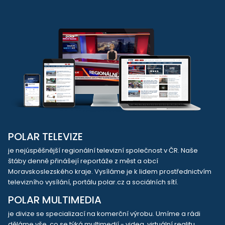
POLAR TELEVIZE
je nejúspěšnější regionální televizní společnost v ČR. Naše
štáby denně přinášejí reportáže z měst a obcí
Moravskoslezského kraje. Vysíláme je k lidem prostřednictvím
televizního vysílání, portálu polar.cz a sociálních sítí.
POLAR MULTIMEDIA
je divize se specializací na komerční výrobu. Umíme a rádi
děláme vše, co se týká multimedií - videa, virtuální realitu,