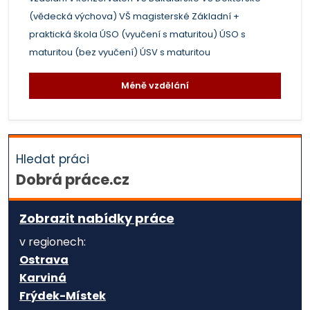
(vědecká výchova)
VŠ magisterské
Základní +
praktická škola
ÚSO (vyučení s maturitou)
ÚSO s
maturitou (bez vyučení)
ÚSV s maturitou
Méně vzdělání
Hledat práci
Dobrá práce.cz
Zobrazit nabídky práce
v regionech:
Ostrava
Karviná
Frýdek-Místek