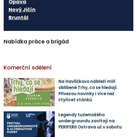
Opava
Nový Jičín
Bruntál
Nabídka práce a brigád
Komerční sdělení
Na Havlíčkovo nábřeží míří
oblíbené Trhy, co se hledají.
Přivezou novinky i více než
čtyřicet stánků
Legendy tuzemského
undergroundu zavítají na
PERIFERII Ostrava už v sobotu