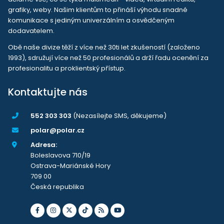
grafiky, weby. Našim klientům to přináší výhodu snadné
komunikace s jediným univerzálním a osvědčeným
dodavatelem.
Obě naše divize těží z více než 30ti let zkušeností (založeno
1993), sdružují více než 50 profesionálů a drží řadu ocenění za
profesionalitu a proklientský přístup.
Kontaktujte nás
552 303 303
(Nezasílejte SMS, děkujeme)
polar@polar.cz
Adresa:
Boleslavova 710/19
Ostrava-Mariánské Hory
709 00
Česká republika