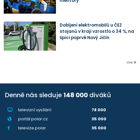
mentory
Dobíjení elektromobilů u ČEZ
stojanů v kraji vzrostlo o 34 %, na
špici poprvé Nový Jičín
Více
Denně nás sleduje
148 000
diváků
televizní vysílání
78 000
portál polar.cz
35 000
televize.polar
35 000