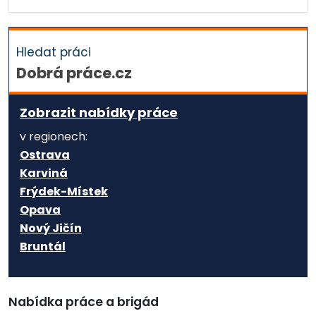
Hledat práci
Dobrá práce.cz
Zobrazit nabídky práce
v regionech:
Ostrava
Karviná
Frýdek-Místek
Opava
Nový Jičín
Bruntál
Nabídka práce a brigád