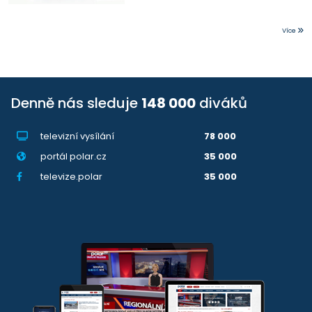
Více
Denně nás sleduje
148 000
diváků
televizní vysílání
78 000
portál polar.cz
35 000
televize.polar
35 000