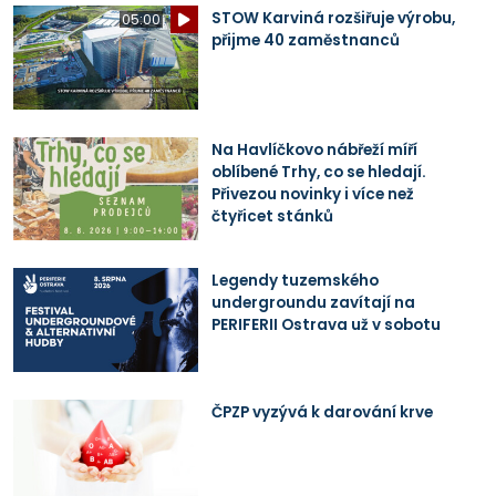
STOW Karviná rozšiřuje výrobu,
05:00
přijme 40 zaměstnanců
Na Havlíčkovo nábřeží míří
oblíbené Trhy, co se hledají.
Přivezou novinky i více než
čtyřicet stánků
Legendy tuzemského
undergroundu zavítají na
PERIFERII Ostrava už v sobotu
ČPZP vyzývá k darování krve