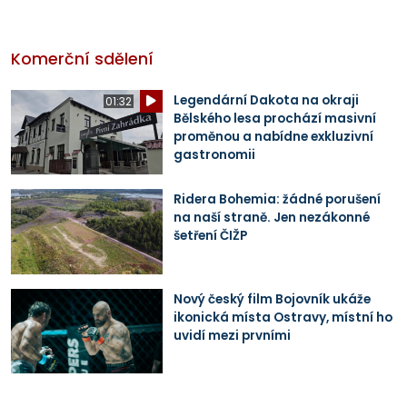
Komerční sdělení
Legendární Dakota na okraji
01:32
Bělského lesa prochází masivní
proměnou a nabídne exkluzivní
gastronomii
Ridera Bohemia: žádné porušení
na naší straně. Jen nezákonné
šetření ČIŽP
Nový český film Bojovník ukáže
ikonická místa Ostravy, místní ho
uvidí mezi prvními