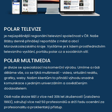
POLAR TELEVIZE
je nejúspěšnější regionální televizní společnost v ČR. Naše
štáby denně přinášejí reportáže z měst a obcí
Moravskoslezského kraje. Vysíláme je k lidem prostřednictvím
televizního vysílání, portálu polar.cz a sociálních sítí.
POLAR MULTIMEDIA
je divize se specializací na komerční výrobu. Umíme a rádi
děláme vše, co se týká multimedií - videa, virtuální realitu,
grafiky, weby. Našim klientům to přináší výhodu snadné
komunikace s jediným univerzálním a osvědčeným
dodavatelem.
Obě naše divize těží z více než 30ti let zkušeností (založeno
1993), sdružují více než 50 profesionálů a drží řadu ocenění za
profesionalitu a proklientský přístup.