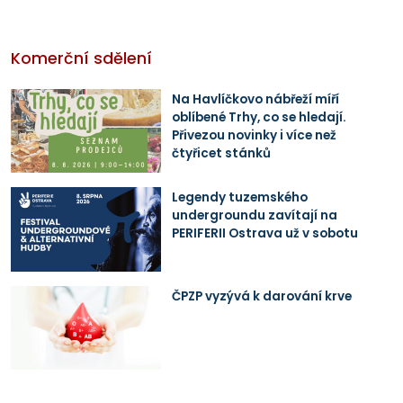
Komerční sdělení
Na Havlíčkovo nábřeží míří
oblíbené Trhy, co se hledají.
Přivezou novinky i více než
čtyřicet stánků
Legendy tuzemského
undergroundu zavítají na
PERIFERII Ostrava už v sobotu
ČPZP vyzývá k darování krve