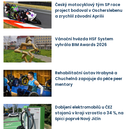
Český motocyklový tým SP race
project bodoval v Oscherslebenu
a zrychlil závodní Aprilii
Vánoční hvězda HSF System
vyhrála BIM Awards 2026
Rehabilitační ústav Hrabyně a
Chuchelná zapojuje do péče peer
mentory
Dobíjení elektromobilů u ČEZ
stojanů v kraji vzrostlo o 34 %, na
špici poprvé Nový Jičín