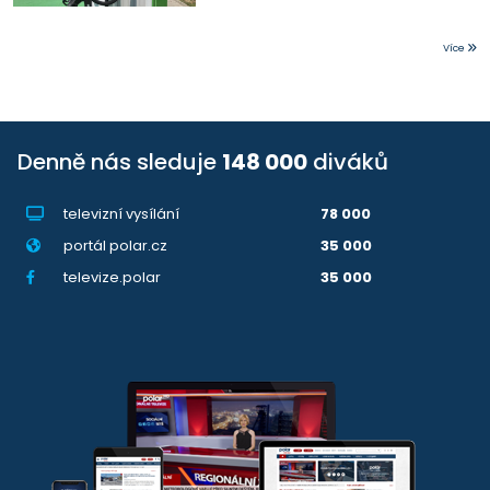
Více
Denně nás sleduje
148 000
diváků
televizní vysílání
78 000
portál polar.cz
35 000
televize.polar
35 000