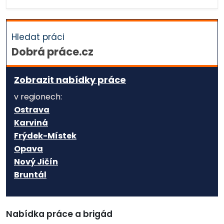
Hledat práci
Dobrá práce.cz
Zobrazit nabídky práce
v regionech:
Ostrava
Karviná
Frýdek-Místek
Opava
Nový Jičín
Bruntál
Nabídka práce a brigád