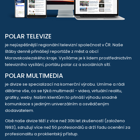
POLAR TELEVIZE
je nejúspěšnější regionální televizní společnost v ČR. Naše
štáby denně přinášejí reportáže z měst a obcí
Moravskoslezského kraje. Vysíláme je k lidem prostřednictvím
televizního vysílání, portálu polar.cz a sociálních sítí.
POLAR MULTIMEDIA
je divize se specializací na komerční výrobu. Umíme a rádi
děláme vše, co se týká multimedií - videa, virtuální realitu,
grafiky, weby. Našim klientům to přináší výhodu snadné
komunikace s jediným univerzálním a osvědčeným
dodavatelem.
Obě naše divize těží z více než 30ti let zkušeností (založeno
1993), sdružují více než 50 profesionálů a drží řadu ocenění za
profesionalitu a proklientský přístup.