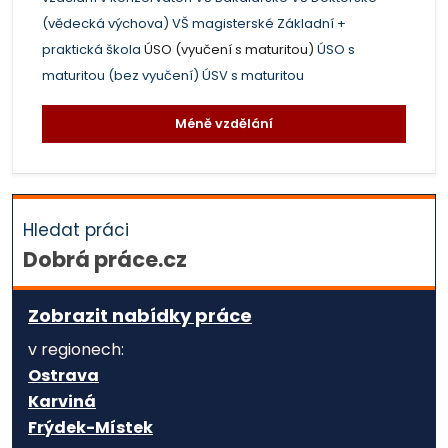
(vědecká výchova)
VŠ magisterské
Základní +
praktická škola
ÚSO (vyučení s maturitou)
ÚSO s
maturitou (bez vyučení)
ÚSV s maturitou
Méně vzdělání
Hledat práci
Dobrá práce.cz
Zobrazit nabídky práce
v regionech:
Ostrava
Karviná
Frýdek-Místek