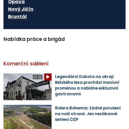
Opava
Nový Jičín
Bruntál
Nabídka práce a brigád
Komerční sdělení
Legendární Dakota na okraji
01:32
Bělského lesa prochází masivní
proměnou a nabídne exkluzivní
gastronomii
Ridera Bohemia: žádné porušení
na naší straně. Jen nezákonné
šetření ČIŽP