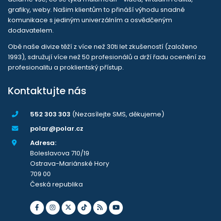
grafiky, weby. Našim klientům to přináší výhodu snadné
komunikace s jediným univerzálním a osvědčeným
dodavatelem.
Obě naše divize těží z více než 30ti let zkušeností (založeno
1993), sdružují více než 50 profesionálů a drží řadu ocenění za
profesionalitu a proklientský přístup.
Kontaktujte nás
552 303 303
(Nezasílejte SMS, děkujeme)
polar@polar.cz
Adresa:
Boleslavova 710/19
Ostrava-Mariánské Hory
709 00
Česká republika