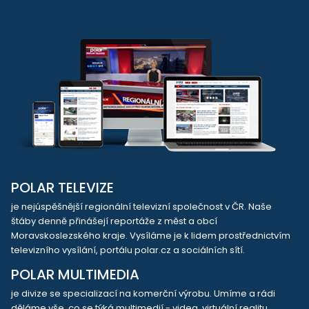
POLAR TELEVIZE
je nejúspěšnější regionální televizní společnost v ČR. Naše
štáby denně přinášejí reportáže z měst a obcí
Moravskoslezského kraje. Vysíláme je k lidem prostřednictvím
televizního vysílání, portálu polar.cz a sociálních sítí.
POLAR MULTIMEDIA
je divize se specializací na komerční výrobu. Umíme a rádi
děláme vše, co se týká multimedií - videa, virtuální realitu,