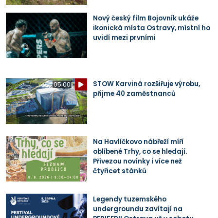
Nový český film Bojovník ukáže
ikonická místa Ostravy, místní ho
uvidí mezi prvními
STOW Karviná rozšiřuje výrobu,
05:00
přijme 40 zaměstnanců
Na Havlíčkovo nábřeží míří
oblíbené Trhy, co se hledají.
Přivezou novinky i více než
čtyřicet stánků
Legendy tuzemského
undergroundu zavítají na