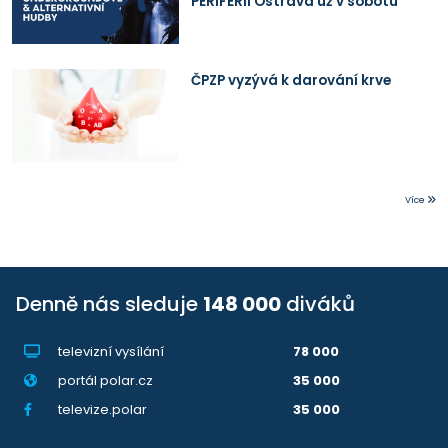
PERIFERII Ostrava už v sobotu
ČPZP vyzývá k darování krve
Více
Denně nás sleduje
148 000
diváků
televizní vysílání
78 000
portál polar.cz
35 000
televize.polar
35 000