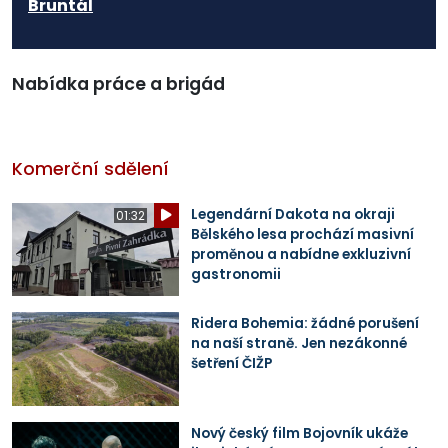
Bruntál
Nabídka práce a brigád
Komerční sdělení
Legendární Dakota na okraji
01:32
Bělského lesa prochází masivní
proměnou a nabídne exkluzivní
gastronomii
Ridera Bohemia: žádné porušení
na naší straně. Jen nezákonné
šetření ČIŽP
Nový český film Bojovník ukáže