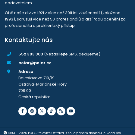
dodavatelem.
Obě naše divize těží z více než 30ti let zkušeností (založeno
1993), sdružují více než 50 profesionálů a drží řadu ocenění za
profesionalitu a proklientský přístup.
Kontaktujte nás
552 303 303
(Nezasílejte SMS, děkujeme)
polar@polar.cz
Adresa:
Boleslavova 710/19
Ostrava-Mariánské Hory
709 00
Česká republika
1993 - 2026 POLAR televize Ostrava, s.r.o., orgánem dohledu je Rada pro