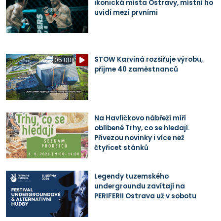
ikonická místa Ostravy, místní ho
uvidí mezi prvními
STOW Karviná rozšiřuje výrobu,
05:00
přijme 40 zaměstnanců
Na Havlíčkovo nábřeží míří
oblíbené Trhy, co se hledají.
Přivezou novinky i více než
čtyřicet stánků
Legendy tuzemského
undergroundu zavítají na
PERIFERII Ostrava už v sobotu