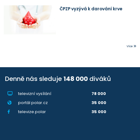
ČPZP vyzývá k darování krve
Více
Denně nás sleduje
148 000
diváků
televizní vysílání
78 000
portál polar.cz
35 000
televize.polar
35 000