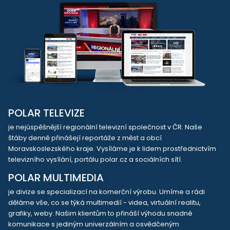
POLAR TELEVIZE
je nejúspěšnější regionální televizní společnost v ČR. Naše
štáby denně přinášejí reportáže z měst a obcí
Moravskoslezského kraje. Vysíláme je k lidem prostřednictvím
televizního vysílání, portálu polar.cz a sociálních sítí.
POLAR MULTIMEDIA
je divize se specializací na komerční výrobu. Umíme a rádi
děláme vše, co se týká multimedií - videa, virtuální realitu,
grafiky, weby. Našim klientům to přináší výhodu snadné
komunikace s jediným univerzálním a osvědčeným