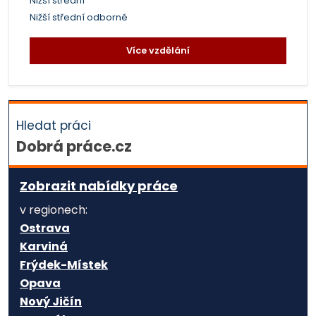
Nižší střední
Nižší střední odborné
Více vzdělání
Hledat práci
Dobrá práce.cz
Zobrazit nabídky práce
v regionech:
Ostrava
Karviná
Frýdek-Místek
Opava
Nový Jičín