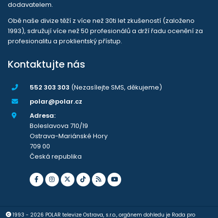
dodavatelem.
Obě naše divize těží z více než 30ti let zkušeností (založeno
1993), sdružují více než 50 profesionálů a drží řadu ocenění za
profesionalitu a proklientský přístup.
Kontaktujte nás
552 303 303
(Nezasílejte SMS, děkujeme)
polar@polar.cz
Adresa:
Boleslavova 710/19
Ostrava-Mariánské Hory
709 00
Česká republika
1993 - 2026 POLAR televize Ostrava, s.r.o., orgánem dohledu je Rada pro