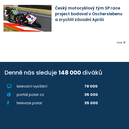
Český motocyklový tým SP race
project bodoval v Oscherslebenu
a zrychlil závodní Aprilii
Více
Denně nás sleduje
148 000
diváků
televizní vysílání
78 000
portál polar.cz
35 000
televize.polar
35 000