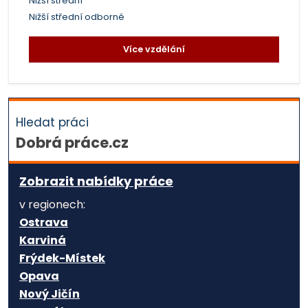
Nižší střední
Nižší střední odborné
Více vzdělání
Hledat práci
Dobrá práce.cz
Zobrazit nabídky práce
v regionech:
Ostrava
Karviná
Frýdek-Místek
Opava
Nový Jičín