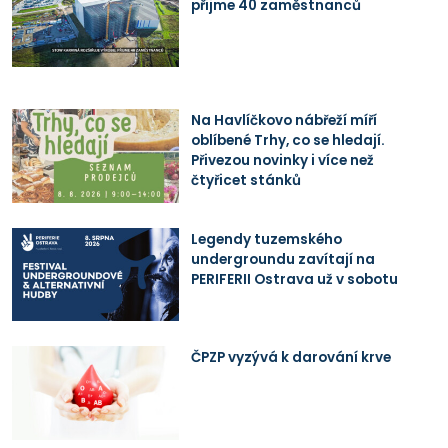
přijme 40 zaměstnanců
Na Havlíčkovo nábřeží míří
oblíbené Trhy, co se hledají.
Přivezou novinky i více než
čtyřicet stánků
Legendy tuzemského
undergroundu zavítají na
PERIFERII Ostrava už v sobotu
ČPZP vyzývá k darování krve