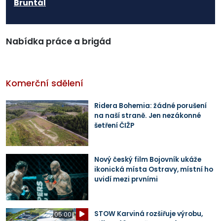
Bruntál
Nabídka práce a brigád
Komerční sdělení
Ridera Bohemia: žádné porušení
na naší straně. Jen nezákonné
šetření ČIŽP
Nový český film Bojovník ukáže
ikonická místa Ostravy, místní ho
uvidí mezi prvními
STOW Karviná rozšiřuje výrobu,
05:00