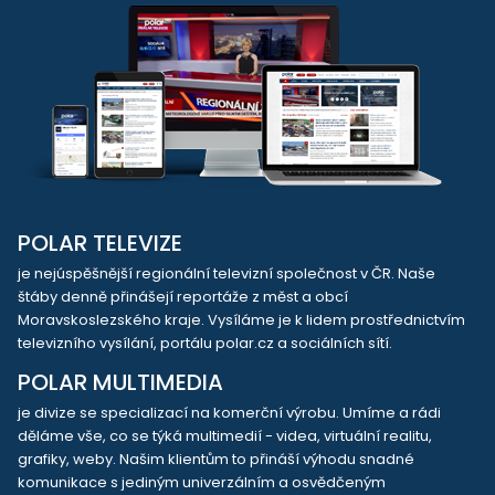
POLAR TELEVIZE
je nejúspěšnější regionální televizní společnost v ČR. Naše
štáby denně přinášejí reportáže z měst a obcí
Moravskoslezského kraje. Vysíláme je k lidem prostřednictvím
televizního vysílání, portálu polar.cz a sociálních sítí.
POLAR MULTIMEDIA
je divize se specializací na komerční výrobu. Umíme a rádi
děláme vše, co se týká multimedií - videa, virtuální realitu,
grafiky, weby. Našim klientům to přináší výhodu snadné
komunikace s jediným univerzálním a osvědčeným