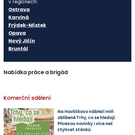
v regionech:
Ostrava
Karviná
Frýdek-Místek
Opava
Nový Jičín
Bruntál
Nabídka práce a brigád
Komerční sdělení
Na Havlíčkovo nábřeží míří
oblíbené Trhy, co se hledají.
Přivezou novinky i více než
čtyřicet stánků