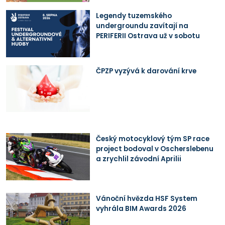
Legendy tuzemského
undergroundu zavítají na
PERIFERII Ostrava už v sobotu
ČPZP vyzývá k darování krve
Český motocyklový tým SP race
project bodoval v Oscherslebenu
a zrychlil závodní Aprilii
Vánoční hvězda HSF System
vyhrála BIM Awards 2026