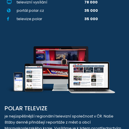
televizní vysílání
78 000
portál polar.cz
35 000
televize.polar
35 000
POLAR TELEVIZE
je nejúspěšnější regionální televizní společnost v ČR. Naše
štáby denně přinášejí reportáže z měst a obcí
Moravskoslezského kraje. Vysíláme je k lidem prostřednictvím