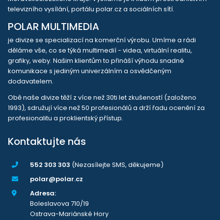
televizního vysílání, portálu polar.cz a sociálních sítí.
POLAR MULTIMEDIA
je divize se specializací na komerční výrobu. Umíme a rádi
děláme vše, co se týká multimedií - videa, virtuální realitu,
grafiky, weby. Našim klientům to přináší výhodu snadné
komunikace s jediným univerzálním a osvědčeným
dodavatelem.
Obě naše divize těží z více než 30ti let zkušeností (založeno
1993), sdružují více než 50 profesionálů a drží řadu ocenění za
profesionalitu a proklientský přístup.
Kontaktujte nás
552 303 303
(Nezasílejte SMS, děkujeme)
polar@polar.cz
Adresa:
Boleslavova 710/19
Ostrava-Mariánské Hory