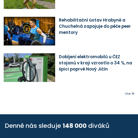
Rehabilitační ústav Hrabyně a
Chuchelná zapojuje do péče peer
mentory
Dobíjení elektromobilů u ČEZ
stojanů v kraji vzrostlo o 34 %, na
špici poprvé Nový Jičín
Více
Denně nás sleduje
148 000
diváků