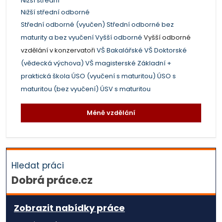
Nižší střední
Nižší střední odborné
Střední odborné (vyučen)
Střední odborné bez
maturity a bez vyučení
Vyšší odborné
Vyšší odborné
vzdělání v konzervatoři
VŠ Bakalářské
VŠ Doktorské
(vědecká výchova)
VŠ magisterské
Základní +
praktická škola
ÚSO (vyučení s maturitou)
ÚSO s
maturitou (bez vyučení)
ÚSV s maturitou
Méně vzdělání
Hledat práci
Dobrá práce.cz
Zobrazit nabídky práce