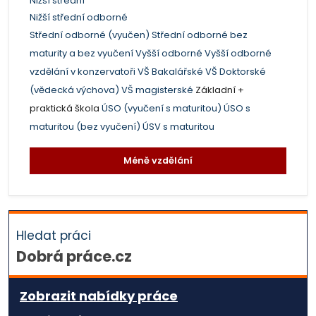
Nižší střední
Nižší střední odborné
Střední odborné (vyučen)
Střední odborné bez
maturity a bez vyučení
Vyšší odborné
Vyšší odborné
vzdělání v konzervatoři
VŠ Bakalářské
VŠ Doktorské
(vědecká výchova)
VŠ magisterské
Základní +
praktická škola
ÚSO (vyučení s maturitou)
ÚSO s
maturitou (bez vyučení)
ÚSV s maturitou
Méně vzdělání
Hledat práci
Dobrá práce.cz
Zobrazit nabídky práce