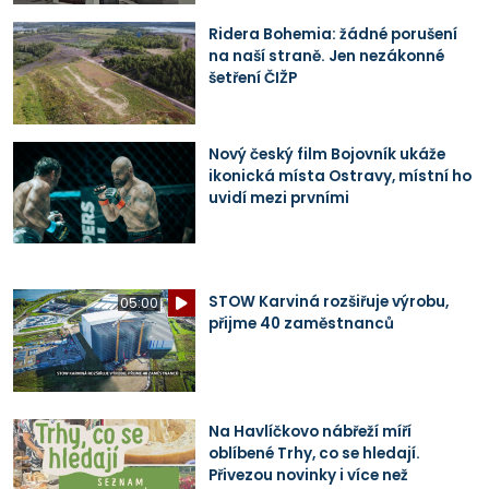
Ridera Bohemia: žádné porušení
na naší straně. Jen nezákonné
šetření ČIŽP
Nový český film Bojovník ukáže
ikonická místa Ostravy, místní ho
uvidí mezi prvními
STOW Karviná rozšiřuje výrobu,
05:00
přijme 40 zaměstnanců
Na Havlíčkovo nábřeží míří
oblíbené Trhy, co se hledají.
Přivezou novinky i více než