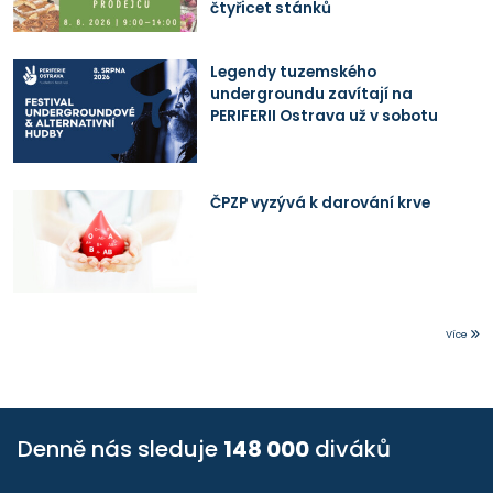
čtyřicet stánků
Legendy tuzemského
undergroundu zavítají na
PERIFERII Ostrava už v sobotu
ČPZP vyzývá k darování krve
Více
Denně nás sleduje
148 000
diváků