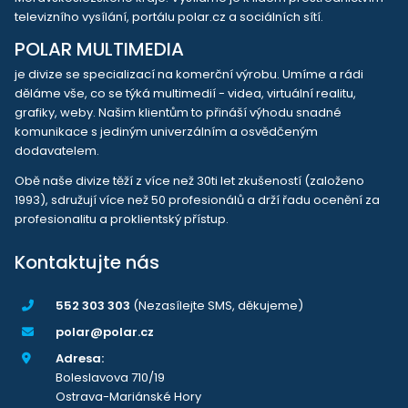
televizního vysílání, portálu polar.cz a sociálních sítí.
POLAR MULTIMEDIA
je divize se specializací na komerční výrobu. Umíme a rádi
děláme vše, co se týká multimedií - videa, virtuální realitu,
grafiky, weby. Našim klientům to přináší výhodu snadné
komunikace s jediným univerzálním a osvědčeným
dodavatelem.
Obě naše divize těží z více než 30ti let zkušeností (založeno
1993), sdružují více než 50 profesionálů a drží řadu ocenění za
profesionalitu a proklientský přístup.
Kontaktujte nás
552 303 303
(Nezasílejte SMS, děkujeme)
polar@polar.cz
Adresa:
Boleslavova 710/19
Ostrava-Mariánské Hory