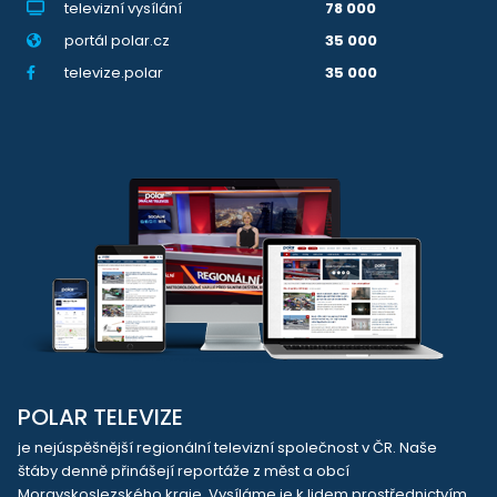
televizní vysílání
78 000
portál polar.cz
35 000
televize.polar
35 000
POLAR TELEVIZE
je nejúspěšnější regionální televizní společnost v ČR. Naše
štáby denně přinášejí reportáže z měst a obcí
Moravskoslezského kraje. Vysíláme je k lidem prostřednictvím