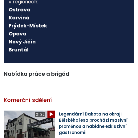
v regionech:
Ostrava
Karviná
Frýdek-Místek
Opava
Nový Jičín
Bruntál
Nabídka práce a brigád
Komerční sdělení
Legendární Dakota na okraji
01:32
Bělského lesa prochází masivní
proměnou a nabídne exkluzivní
gastronomii