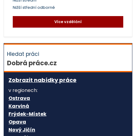
Nižší střední
Nižší střední odborné
Více vzdělání
Hledat práci
Dobrá práce.cz
Zobrazit nabídky práce
v regionech:
Ostrava
Karviná
Frýdek-Místek
Opava
Nový Jičín