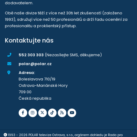
dodavatelem.
Obě naše divize těží z více než 30ti let zkušeností (založeno
1993), sdružují více než 50 profesionálů a drží řadu ocenění za
profesionalitu a proklientský přístup.
Kontaktujte nás
552 303 303
(Nezasílejte SMS, děkujeme)
polar@polar.cz
Adresa:
Boleslavova 710/19
Ostrava-Mariánské Hory
709 00
Česká republika
1993 - 2026 POLAR televize Ostrava, s.r.o., orgánem dohledu je Rada pro