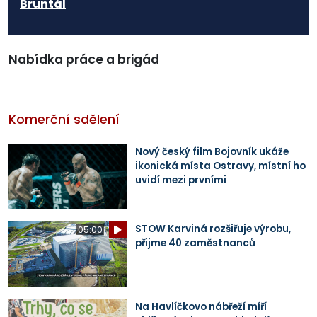
Bruntál
Nabídka práce a brigád
Komerční sdělení
Nový český film Bojovník ukáže
ikonická místa Ostravy, místní ho
uvidí mezi prvními
STOW Karviná rozšiřuje výrobu,
05:00
přijme 40 zaměstnanců
Na Havlíčkovo nábřeží míří