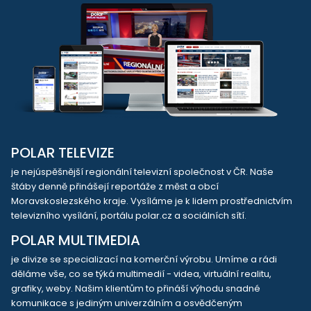
POLAR TELEVIZE
je nejúspěšnější regionální televizní společnost v ČR. Naše
štáby denně přinášejí reportáže z měst a obcí
Moravskoslezského kraje. Vysíláme je k lidem prostřednictvím
televizního vysílání, portálu polar.cz a sociálních sítí.
POLAR MULTIMEDIA
je divize se specializací na komerční výrobu. Umíme a rádi
děláme vše, co se týká multimedií - videa, virtuální realitu,
grafiky, weby. Našim klientům to přináší výhodu snadné
komunikace s jediným univerzálním a osvědčeným