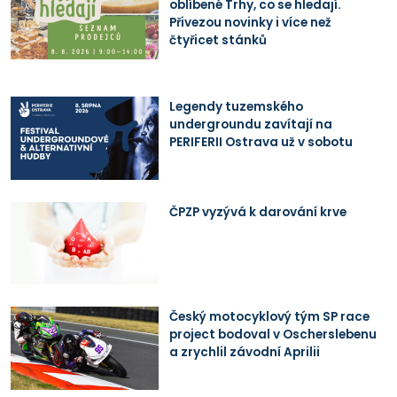
oblíbené Trhy, co se hledají.
Přivezou novinky i více než
čtyřicet stánků
Legendy tuzemského
undergroundu zavítají na
PERIFERII Ostrava už v sobotu
ČPZP vyzývá k darování krve
Český motocyklový tým SP race
project bodoval v Oscherslebenu
a zrychlil závodní Aprilii