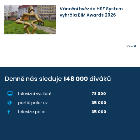
Vánoční hvězda HSF System
vyhrála BIM Awards 2026
Více
Denně nás sleduje
148 000
diváků
televizní vysílání
78 000
portál polar.cz
35 000
televize.polar
35 000