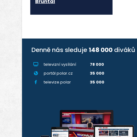
Bruntál
Denně nás sleduje
148 000
diváků
televizní vysílání
78 000
portál polar.cz
35 000
televize.polar
35 000