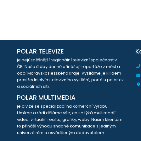
POLAR TELEVIZE
K
je nejúspěšnější regionální televizní společnost v
ČR. Naše štáby denně přinášejí reportáže z měst a
obcí Moravskoslezského kraje. Vysíláme je k lidem
prostřednictvím televizního vysílání, portálu polar.cz
a sociálních sítí.
POLAR MULTIMEDIA
je divize se specializací na komerční výrobu.
Umíme a rádi děláme vše, co se týká multimedií -
videa, virtuální realitu, grafiky, weby. Našim klientům
to přináší výhodu snadné komunikace s jediným
univerzálním a osvědčeným dodavatelem.