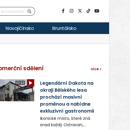
Novojičínsko
Bruntálsko
omerční sdělení
více
Legendární Dakota na
01:32
okraji Bělského lesa
prochází masivní
proměnou a nabídne
exkluzivní gastronomii
Ikonické místo, které zná
snad každý Ostravan,