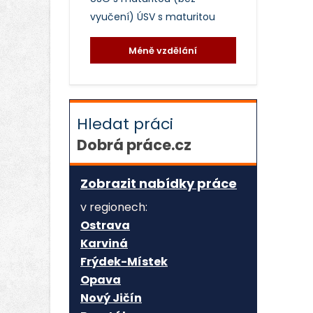
vyučení)
ÚSV s maturitou
Méně vzdělání
Hledat práci
Dobrá práce.cz
Zobrazit nabídky práce
v regionech:
Ostrava
Karviná
Frýdek-Místek
Opava
Nový Jičín