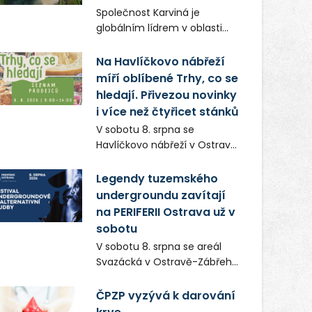
Frič a Tomáš Dianiška si
Společnost Karviná je
moravskoslezskou metropoli
globálním lídrem v oblasti
nevybrali náhodou – její
regálových produktů a
syrová atmosféra se stala
systémů, stabilním
Na Havlíčkovo nábřeží
přirozenou součástí příběhu
zaměstnavatelem na
míří oblíbené Trhy, co se
bývalého boxerského
Karvinsku a firmou s
šampiona Hoffa (Milan
hledají. Přivezou novinky
obrovským potenciálem.
Ondrík), jenž se po letech
i více než čtyřicet stánků
vrací do světa vrcholových
V sobotu 8. srpna se
zápasů, tentokrát v MMA.
Havlíčkovo nábřeží v Ostravě
opět promění v místo plné
vůní, chutí a poctivých
Legendy tuzemského
lokálních výrobků. Trhy, co se
undergroundu zavítají
hledají tentokrát nabídnou
na PERIFERII Ostrava už v
více než čtyřicet pečlivě
sobotu
vybraných stánků s kvalitní
V sobotu 8. srpna se areál
gastronomií, farmářskými
Svazácká v Ostravě-Zábřehu
produkty, designem i
promění v baštu
řemeslnou tvorbou.
undergroundové a
ČPZP vyzývá k darování
Návštěvníci se mohou těšit
alternativní hudby. Uskuteční