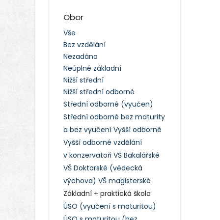
Obor
Vše
Bez vzdělání
Nezadáno
Neúplné základní
Nižší střední
Nižší střední odborné
Střední odborné (vyučen)
Střední odborné bez maturity
a bez vyučení
Vyšší odborné
Vyšší odborné vzdělání
v konzervatoři
VŠ Bakalářské
VŠ Doktorské (vědecká
výchova)
VŠ magisterské
Základní + praktická škola
ÚSO (vyučení s maturitou)
ÚSO s maturitou (bez