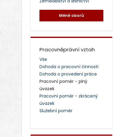
Zemědělství a lesnictví
Méně oborů
Pracovněprávní vztah
Vše
Dohoda o pracovní činnosti
Dohoda o provedení práce
Pracovní poměr - plný
úvazek
Pracovní poměr - zkrácený
úvazek
Služební poměr