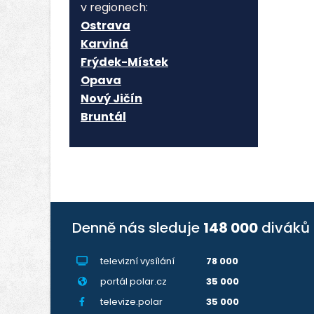
v regionech:
Ostrava
Karviná
Frýdek-Místek
Opava
Nový Jičín
Bruntál
Denně nás sleduje
148 000
diváků
televizní vysílání
78 000
portál polar.cz
35 000
televize.polar
35 000