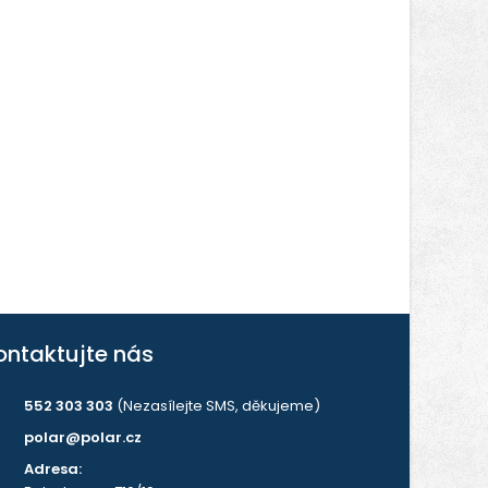
ontaktujte nás
552 303 303
(Nezasílejte SMS, děkujeme)
polar@polar.cz
Adresa: