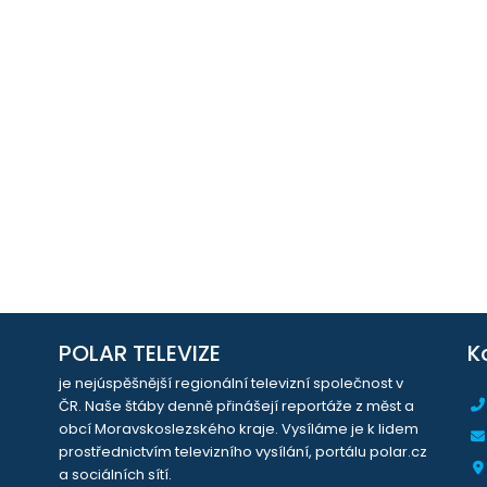
POLAR TELEVIZE
K
je nejúspěšnější regionální televizní společnost v
ČR. Naše štáby denně přinášejí reportáže z měst a
obcí Moravskoslezského kraje. Vysíláme je k lidem
prostřednictvím televizního vysílání, portálu polar.cz
a sociálních sítí.