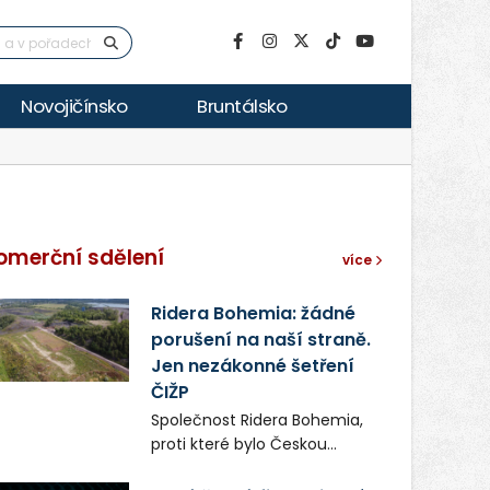
Novojičínsko
Bruntálsko
omerční sdělení
více
Ridera Bohemia: žádné
porušení na naší straně.
Jen nezákonné šetření
ČIŽP
Společnost Ridera Bohemia,
proti které bylo Českou
inspekcí životního prostředí