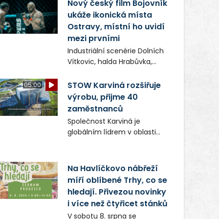
(ČIŽP) čtyři roky vedeno
Nový český film Bojovník
vykonstruované řízení, při
ukáže ikonická místa
realizaci OVS na heřmanické
Ostravy, místní ho uvidí
haldě postupovala v souladu
mezi prvními
se zákonem a zadáním
Industriální scenérie Dolních
státního podniku DIAMO a v
Vítkovic, halda Hrabůvka,
této souvislosti nelze hovořit
centrum města i další
o žádném odpadu. Ridera od
ikonická místa Ostravy se
STOW Karviná rozšiřuje
05:00
počátku označovala řízení
objeví v novém filmu
výrobu, přijme 40
ČIŽP za nezákonné a
Bojovník, který vstoupí do kin
zaměstnanců
domáhala se práva na
už 13. srpna. Režiséři Vojtěch
spravedlivý správní proces.
Společnost Karviná je
Frič a Tomáš Dianiška si
globálním lídrem v oblasti
moravskoslezskou metropoli
regálových produktů a
nevybrali náhodou – její
systémů, stabilním
syrová atmosféra se stala
zaměstnavatelem na
Na Havlíčkovo nábřeží
přirozenou součástí příběhu
Karvinsku a firmou s
míří oblíbené Trhy, co se
bývalého boxerského
obrovským potenciálem.
šampiona Hoffa (Milan
hledají. Přivezou novinky
Ondrík), jenž se po letech
i více než čtyřicet stánků
vrací do světa vrcholových
V sobotu 8. srpna se