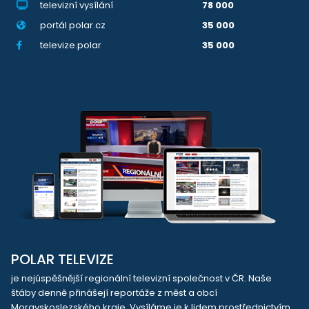
televizní vysílání
78 000
portál polar.cz
35 000
televize.polar
35 000
POLAR TELEVIZE
je nejúspěšnější regionální televizní společnost v ČR. Naše
štáby denně přinášejí reportáže z měst a obcí
Moravskoslezského kraje. Vysíláme je k lidem prostřednictvím