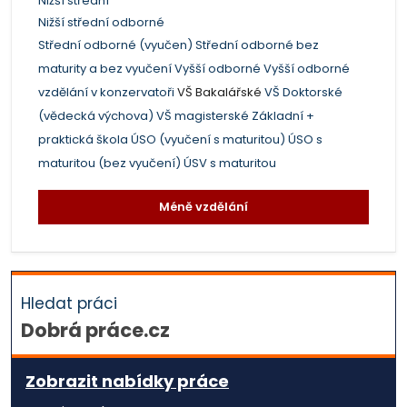
Nižší střední
Nižší střední odborné
Střední odborné (vyučen)
Střední odborné bez
maturity a bez vyučení
Vyšší odborné
Vyšší odborné
vzdělání v konzervatoři
VŠ Bakalářské
VŠ Doktorské
(vědecká výchova)
VŠ magisterské
Základní +
praktická škola
ÚSO (vyučení s maturitou)
ÚSO s
maturitou (bez vyučení)
ÚSV s maturitou
Méně vzdělání
Hledat práci
Dobrá práce.cz
Zobrazit nabídky práce