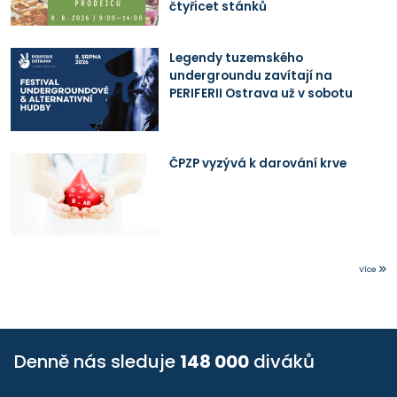
čtyřicet stánků
Legendy tuzemského
undergroundu zavítají na
PERIFERII Ostrava už v sobotu
ČPZP vyzývá k darování krve
Více
Denně nás sleduje
148 000
diváků