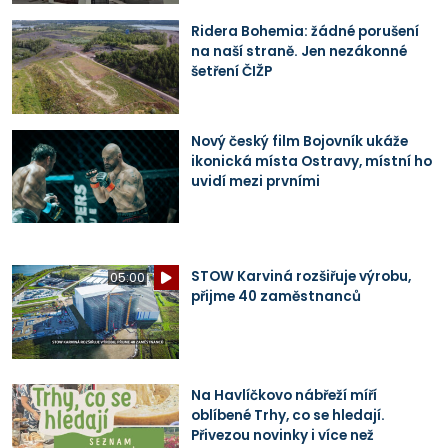
Ridera Bohemia: žádné porušení
na naší straně. Jen nezákonné
šetření ČIŽP
Nový český film Bojovník ukáže
ikonická místa Ostravy, místní ho
uvidí mezi prvními
STOW Karviná rozšiřuje výrobu,
05:00
přijme 40 zaměstnanců
Na Havlíčkovo nábřeží míří
oblíbené Trhy, co se hledají.
Přivezou novinky i více než