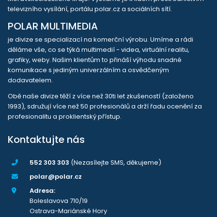
televizního vysílání, portálu polar.cz a sociálních sítí.
POLAR MULTIMEDIA
je divize se specializací na komerční výrobu. Umíme a rádi
děláme vše, co se týká multimedií - videa, virtuální realitu,
grafiky, weby. Našim klientům to přináší výhodu snadné
komunikace s jediným univerzálním a osvědčeným
dodavatelem.
Obě naše divize těží z více než 30ti let zkušeností (založeno
1993), sdružují více než 50 profesionálů a drží řadu ocenění za
profesionalitu a proklientský přístup.
Kontaktujte nás
552 303 303
(Nezasílejte SMS, děkujeme)
polar@polar.cz
Adresa:
Boleslavova 710/19
Ostrava-Mariánské Hory