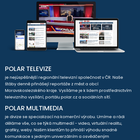
POLAR TELEVIZE
je nejúspěšnější regionální televizní společnost v ČR. Naše
štáby denně přinášejí reportáže z měst a obcí
Moravskoslezského kraje. Vysíláme je k lidem prostřednictvím
televizního vysílání, portálu polar.cz a sociálních sítí.
POLAR MULTIMEDIA
je divize se specializací na komerční výrobu. Umíme a rádi
děláme vše, co se týká multimedií - videa, virtuální realitu,
grafiky, weby. Našim klientům to přináší výhodu snadné
komunikace s jediným univerzálním a osvědčeným