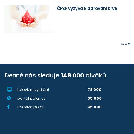
ČPZP vyzývá k darování krve
Více
Denně nás sleduje
148 000
diváků
televizní vysílání
78 000
portál polar.cz
35 000
televize.polar
35 000