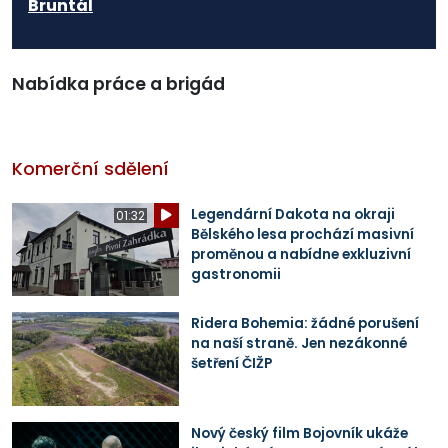
Bruntál
Nabídka práce a brigád
Komerční sdělení
Legendární Dakota na okraji
01:32
Bělského lesa prochází masivní
proměnou a nabídne exkluzivní
gastronomii
Ridera Bohemia: žádné porušení
na naší straně. Jen nezákonné
šetření ČIŽP
Nový český film Bojovník ukáže