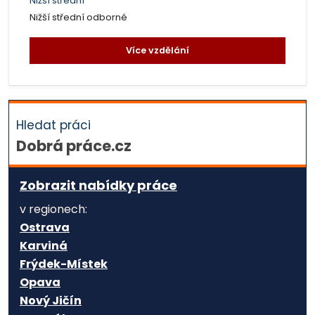
Nižší střední
Nižší střední odborné
Více vzdělání
Hledat práci
Dobrá práce.cz
Zobrazit nabídky práce
v regionech:
Ostrava
Karviná
Frýdek-Místek
Opava
Nový Jičín