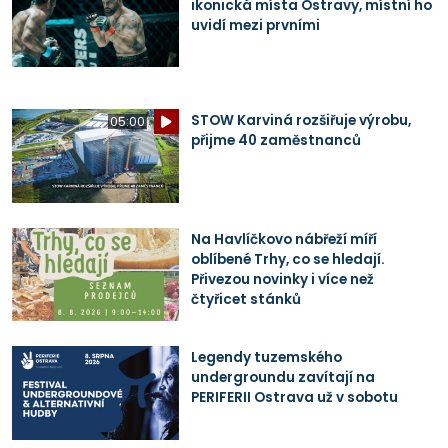
ikonická místa Ostravy, místní ho
uvidí mezi prvními
STOW Karviná rozšiřuje výrobu,
05:00
přijme 40 zaměstnanců
Na Havlíčkovo nábřeží míří
oblíbené Trhy, co se hledají.
Přivezou novinky i více než
čtyřicet stánků
Legendy tuzemského
undergroundu zavítají na
PERIFERII Ostrava už v sobotu