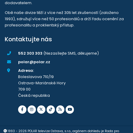
dodavatelem.
Obě naše divize těží z více než 30ti let zkušeností (založeno
1993), sdružují více než 50 profesionálů a drží řadu ocenění za
profesionalitu a proklientský přístup.
Kontaktujte nás
552 303 303
(Nezasílejte SMS, děkujeme)
polar@polar.cz
Adresa:
Boleslavova 710/19
Ostrava-Mariánské Hory
709 00
Česká republika
1993 - 2026 POLAR televize Ostrava, s.r.o., orgánem dohledu je Rada pro