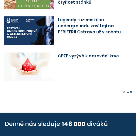
čtyřicet stánků
Legendy tuzemského
undergroundu zavítají na
PERIFERII Ostrava už v sobotu
ČPZP vyzývá k darování krve
Více
Denně nás sleduje
148 000
diváků