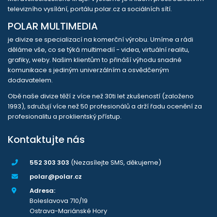
televizního vysílání, portálu polar.cz a sociálních sítí.
POLAR MULTIMEDIA
je divize se specializací na komerční výrobu. Umíme a rádi
děláme vše, co se týká multimedií - videa, virtuální realitu,
grafiky, weby. Našim klientům to přináší výhodu snadné
komunikace s jediným univerzálním a osvědčeným
dodavatelem.
Obě naše divize těží z více než 30ti let zkušeností (založeno
1993), sdružují více než 50 profesionálů a drží řadu ocenění za
profesionalitu a proklientský přístup.
Kontaktujte nás
552 303 303
(Nezasílejte SMS, děkujeme)
polar@polar.cz
Adresa:
Boleslavova 710/19
Ostrava-Mariánské Hory