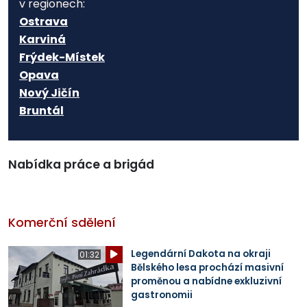
v regionech:
Ostrava
Karviná
Frýdek-Místek
Opava
Nový Jičín
Bruntál
Nabídka práce a brigád
Komerční sdělení
Legendární Dakota na okraji
01:32
Bělského lesa prochází masivní
proměnou a nabídne exkluzivní
gastronomii