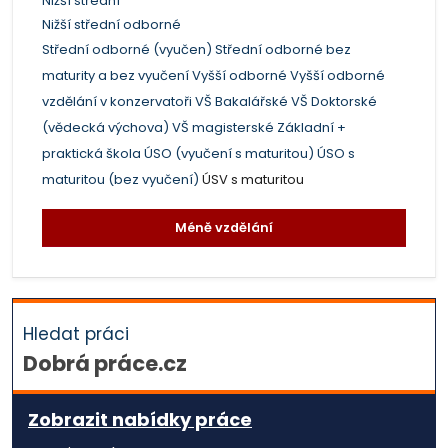
Nižší střední
Nižší střední odborné
Střední odborné (vyučen)
Střední odborné bez
maturity a bez vyučení
Vyšší odborné
Vyšší odborné
vzdělání v konzervatoři
VŠ Bakalářské
VŠ Doktorské
(vědecká výchova)
VŠ magisterské
Základní +
praktická škola
ÚSO (vyučení s maturitou)
ÚSO s
maturitou (bez vyučení)
ÚSV s maturitou
Méně vzdělání
Hledat práci
Dobrá práce.cz
Zobrazit nabídky práce