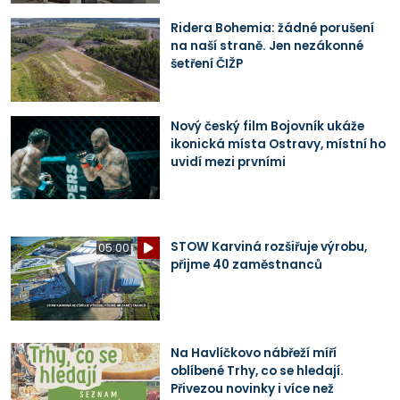
Ridera Bohemia: žádné porušení
na naší straně. Jen nezákonné
šetření ČIŽP
Nový český film Bojovník ukáže
ikonická místa Ostravy, místní ho
uvidí mezi prvními
STOW Karviná rozšiřuje výrobu,
05:00
přijme 40 zaměstnanců
Na Havlíčkovo nábřeží míří
oblíbené Trhy, co se hledají.
Přivezou novinky i více než