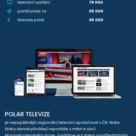
televizní vysílání
78 000
portál polar.cz
35 000
televize.polar
35 000
POLAR TELEVIZE
je nejúspěšnější regionální televizní společnost v ČR. Naše
štáby denně přinášejí reportáže z měst a obcí
Moravskoslezského kraje. Vysíláme je k lidem prostřednictvím