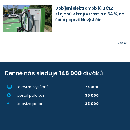
Dobíjení elektromobilů u ČEZ
stojanů v kraji vzrostlo o 34 %, na
špici poprvé Nový Jičín
Více
Denně nás sleduje
148 000
diváků
televizní vysílání
78 000
portál polar.cz
35 000
televize.polar
35 000