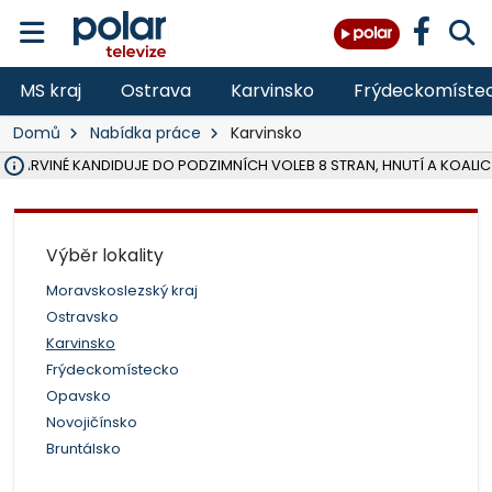
MS kraj
Ostrava
Karvinsko
Frýdeckomíste
Domů
Nabídka práce
Karvinsko
V KARVINÉ KANDIDUJE DO PODZIMNÍCH VOLEB 8 STRAN, HNUTÍ A KOALIC
ŠEST JEDNOTEK HASIČŮ ZASAHOVALO U POŽÁRU STRNIŠTĚ VE VĚT
HOŘELO NA DVOU HEKTARECH A ZNIČENO BYLO 35 BALÍKŮ SLÁMY, I
KARVINÁ ZNÁ BUDOUCÍ PODOBU AREÁLU LODIČKY V PARKU BOŽEN
MORAVSKOSLEZŠTÍ POLICISTÉ ODHALILI MEZINÁRODNÍ GANG PODVO
LÁKALI LIDI NA ZISKY Z KRYPTOMĚN, INFO A VIDEO NA POLAR.CZ
MINISTESTVO ŽIVOTNÍHO PROSTŘEDÍ PŘEVZALO VYŠETŘOVÁNÍ KAU
A ROZHODLO, ŽE VINÍK ZA ŠKODY PO ZAVEZENÍ TUNAMI ODPADU NE
EVROPSKÝ ŽALOBCE V OSTRAVĚ ŽALUJE 5 LIDÍ A FIRMU ZA PODVODY 
SLEZSKÁ OSTRAVA PŘIPRAVUJE PROJEKTOVOU DOKUMENTACI PRO 
FRÝDEK-MÍSTEK DOKONČIL STAVBU VOLNOČASOVÉHO AREÁLU NA RIVI
HNUTÍ ANO V HAVÍŘOVĚ NEZAŘADÍ HEJTMANA JOSEFA BĚLICU NA V
VĚRA PALKOVSKÁ UŽ NEBUDE KANDIDOVAT NA PRIMÁTORKU TŘINCE,
FOTBALISTA LAURI LAINE SE VRACÍ Z BANÍKU OSTRAVA NA PŮL ROK
F-M DOKONČIL PRVNÍ STUPEŇ PROJEKTOVÉ DOKUMENTACE DO
Výběr lokality
Moravskoslezský kraj
Ostravsko
Karvinsko
Frýdeckomístecko
Opavsko
Novojičínsko
Bruntálsko