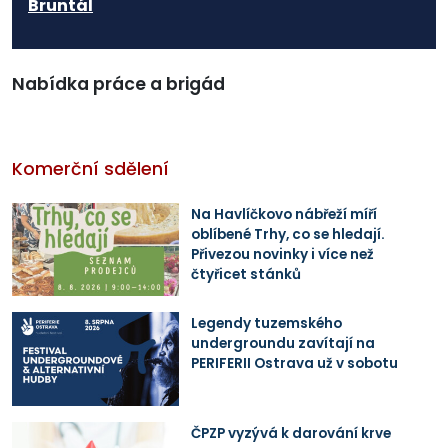
Bruntál
Nabídka práce a brigád
Komerční sdělení
Na Havlíčkovo nábřeží míří
oblíbené Trhy, co se hledají.
Přivezou novinky i více než
čtyřicet stánků
Legendy tuzemského
undergroundu zavítají na
PERIFERII Ostrava už v sobotu
ČPZP vyzývá k darování krve