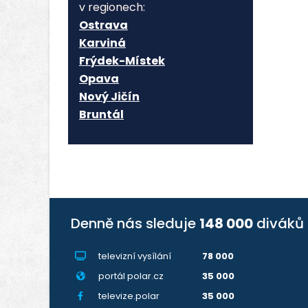
v regionech:
Ostrava
Karviná
Frýdek-Místek
Opava
Nový Jičín
Bruntál
Denně nás sleduje
148 000
diváků
televizní vysílání
78 000
portál polar.cz
35 000
televize.polar
35 000