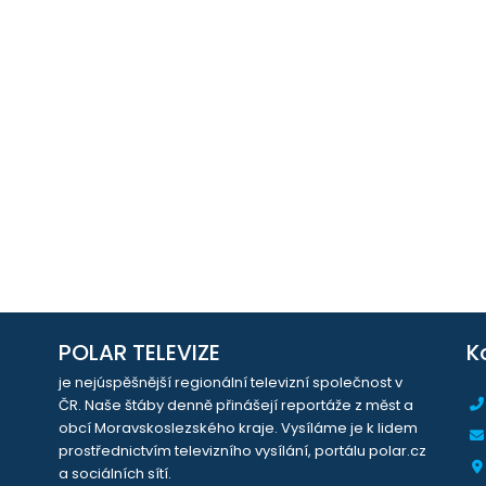
POLAR TELEVIZE
K
je nejúspěšnější regionální televizní společnost v
ČR. Naše štáby denně přinášejí reportáže z měst a
obcí Moravskoslezského kraje. Vysíláme je k lidem
prostřednictvím televizního vysílání, portálu polar.cz
a sociálních sítí.