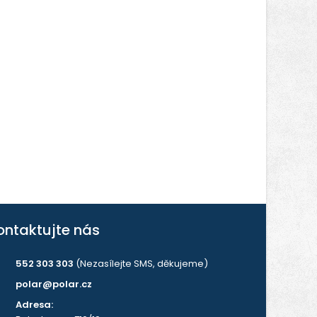
ontaktujte nás
552 303 303
(Nezasílejte SMS, děkujeme)
polar@polar.cz
Adresa: