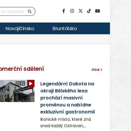
Novojičínsko
Bruntálsko
omerční sdělení
více
Legendární Dakota na
01:32
okraji Bělského lesa
prochází masivní
proměnou a nabídne
exkluzivní gastronomii
Ikonické místo, které zná
snad každý Ostravan,