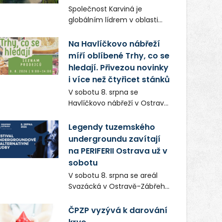
Frič a Tomáš Dianiška si
Společnost Karviná je
moravskoslezskou metropoli
globálním lídrem v oblasti
nevybrali náhodou – její
regálových produktů a
syrová atmosféra se stala
systémů, stabilním
Na Havlíčkovo nábřeží
přirozenou součástí příběhu
zaměstnavatelem na
míří oblíbené Trhy, co se
bývalého boxerského
Karvinsku a firmou s
šampiona Hoffa (Milan
hledají. Přivezou novinky
obrovským potenciálem.
Ondrík), jenž se po letech
i více než čtyřicet stánků
vrací do světa vrcholových
V sobotu 8. srpna se
zápasů, tentokrát v MMA.
Havlíčkovo nábřeží v Ostravě
opět promění v místo plné
vůní, chutí a poctivých
Legendy tuzemského
lokálních výrobků. Trhy, co se
undergroundu zavítají
hledají tentokrát nabídnou
na PERIFERII Ostrava už v
více než čtyřicet pečlivě
sobotu
vybraných stánků s kvalitní
V sobotu 8. srpna se areál
gastronomií, farmářskými
Svazácká v Ostravě-Zábřehu
produkty, designem i
promění v baštu
řemeslnou tvorbou.
undergroundové a
ČPZP vyzývá k darování
Návštěvníci se mohou těšit
alternativní hudby. Uskuteční