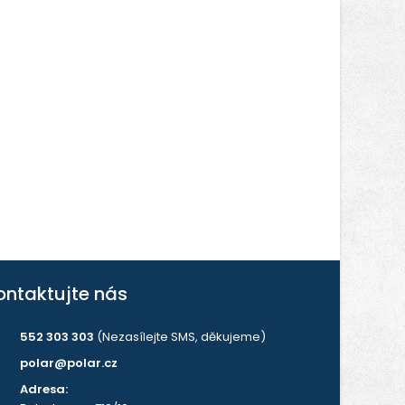
ontaktujte nás
552 303 303
(Nezasílejte SMS, děkujeme)
polar@polar.cz
Adresa: