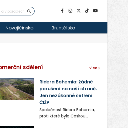
Novojičínsko
Bruntálsko
omerční sdělení
více
Ridera Bohemia: žádné
porušení na naší straně.
Jen nezákonné šetření
ČIŽP
Společnost Ridera Bohemia,
proti které bylo Českou
inspekcí životního prostředí