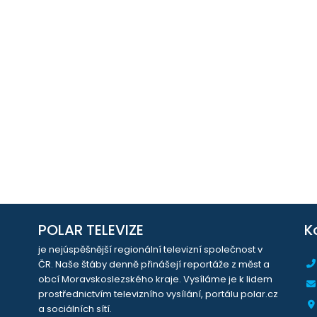
POLAR TELEVIZE
K
je nejúspěšnější regionální televizní společnost v
ČR. Naše štáby denně přinášejí reportáže z měst a
obcí Moravskoslezského kraje. Vysíláme je k lidem
prostřednictvím televizního vysílání, portálu polar.cz
a sociálních sítí.