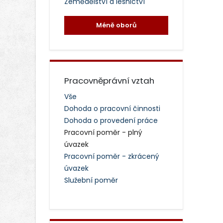
Zemědělství a lesnictví
Méně oborů
Pracovněprávní vztah
Vše
Dohoda o pracovní činnosti
Dohoda o provedení práce
Pracovní poměr - plný
úvazek
Pracovní poměr - zkrácený
úvazek
Služební poměr