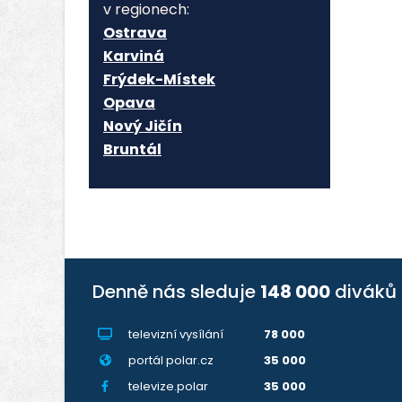
v regionech:
Ostrava
Karviná
Frýdek-Místek
Opava
Nový Jičín
Bruntál
Denně nás sleduje
148 000
diváků
televizní vysílání
78 000
portál polar.cz
35 000
televize.polar
35 000