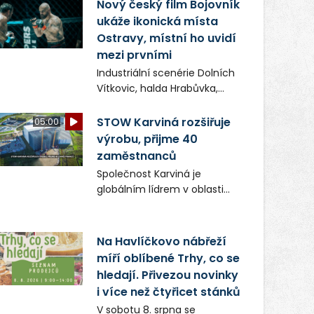
(ČIŽP) čtyři roky vedeno
Nový český film Bojovník
vykonstruované řízení, při
ukáže ikonická místa
realizaci OVS na heřmanické
Ostravy, místní ho uvidí
haldě postupovala v souladu
mezi prvními
se zákonem a zadáním
Industriální scenérie Dolních
státního podniku DIAMO a v
Vítkovic, halda Hrabůvka,
této souvislosti nelze hovořit
centrum města i další
o žádném odpadu. Ridera od
ikonická místa Ostravy se
STOW Karviná rozšiřuje
05:00
počátku označovala řízení
objeví v novém filmu
výrobu, přijme 40
ČIŽP za nezákonné a
Bojovník, který vstoupí do kin
zaměstnanců
domáhala se práva na
už 13. srpna. Režiséři Vojtěch
spravedlivý správní proces.
Společnost Karviná je
Frič a Tomáš Dianiška si
globálním lídrem v oblasti
moravskoslezskou metropoli
regálových produktů a
nevybrali náhodou – její
systémů, stabilním
syrová atmosféra se stala
zaměstnavatelem na
Na Havlíčkovo nábřeží
přirozenou součástí příběhu
Karvinsku a firmou s
míří oblíbené Trhy, co se
bývalého boxerského
obrovským potenciálem.
šampiona Hoffa (Milan
hledají. Přivezou novinky
Ondrík), jenž se po letech
i více než čtyřicet stánků
vrací do světa vrcholových
V sobotu 8. srpna se