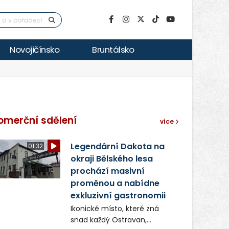
Novojičínsko
Bruntálsko
omerční sdělení
více
Legendární Dakota na
01:32
okraji Bělského lesa
prochází masivní
proměnou a nabídne
exkluzivní gastronomii
Ikonické místo, které zná
snad každý Ostravan,