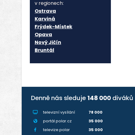
v regionech:
Ostrava
Karviná
Frýdek-Místek
Opava
Nový Jičín
Bruntál
Denně nás sleduje
148 000
diváků
televizní vysílání
78 000
portál polar.cz
35 000
televize.polar
35 000