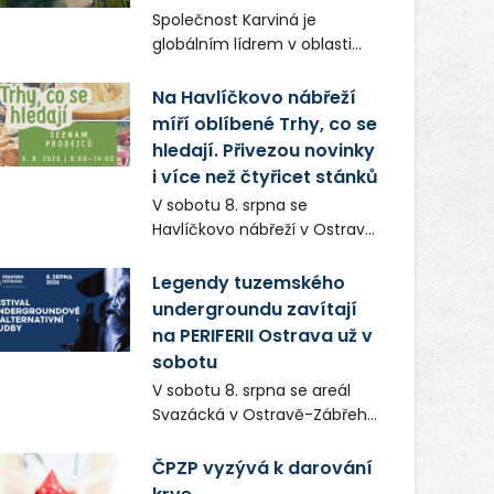
Frič a Tomáš Dianiška si
Společnost Karviná je
moravskoslezskou metropoli
globálním lídrem v oblasti
nevybrali náhodou – její
regálových produktů a
syrová atmosféra se stala
systémů, stabilním
Na Havlíčkovo nábřeží
přirozenou součástí příběhu
zaměstnavatelem na
míří oblíbené Trhy, co se
bývalého boxerského
Karvinsku a firmou s
šampiona Hoffa (Milan
hledají. Přivezou novinky
obrovským potenciálem.
Ondrík), jenž se po letech
i více než čtyřicet stánků
vrací do světa vrcholových
V sobotu 8. srpna se
zápasů, tentokrát v MMA.
Havlíčkovo nábřeží v Ostravě
opět promění v místo plné
vůní, chutí a poctivých
Legendy tuzemského
lokálních výrobků. Trhy, co se
undergroundu zavítají
hledají tentokrát nabídnou
na PERIFERII Ostrava už v
více než čtyřicet pečlivě
sobotu
vybraných stánků s kvalitní
V sobotu 8. srpna se areál
gastronomií, farmářskými
Svazácká v Ostravě-Zábřehu
produkty, designem i
promění v baštu
řemeslnou tvorbou.
undergroundové a
ČPZP vyzývá k darování
Návštěvníci se mohou těšit
alternativní hudby. Uskuteční