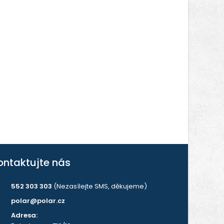
ontaktujte nás
552 303 303
(Nezasílejte SMS, děkujeme)
polar@polar.cz
Adresa: