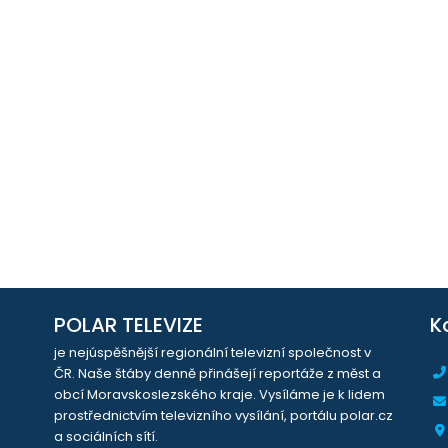
POLAR TELEVIZE
K
je nejúspěšnější regionální televizní společnost v
ČR. Naše štáby denně přinášejí reportáže z měst a
obcí Moravskoslezského kraje. Vysíláme je k lidem
prostřednictvím televizního vysílání, portálu polar.cz
a sociálních sítí.