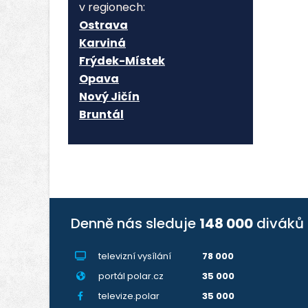
v regionech:
Ostrava
Karviná
Frýdek-Místek
Opava
Nový Jičín
Bruntál
Denně nás sleduje
148 000
diváků
televizní vysílání
78 000
portál polar.cz
35 000
televize.polar
35 000