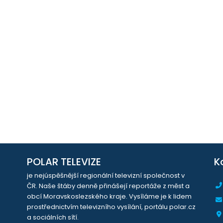
POLAR TELEVIZE
K
je nejúspěšnější regionální televizní společnost v
ČR. Naše štáby denně přinášejí reportáže z měst a
obcí Moravskoslezského kraje. Vysíláme je k lidem
prostřednictvím televizního vysílání, portálu polar.cz
a sociálních sítí.