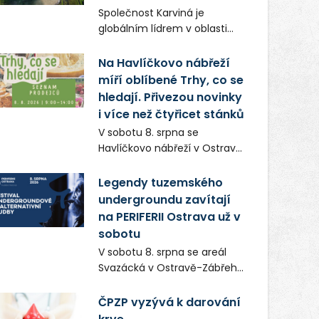
Frič a Tomáš Dianiška si
Společnost Karviná je
moravskoslezskou metropoli
globálním lídrem v oblasti
nevybrali náhodou – její
regálových produktů a
syrová atmosféra se stala
systémů, stabilním
Na Havlíčkovo nábřeží
přirozenou součástí příběhu
zaměstnavatelem na
míří oblíbené Trhy, co se
bývalého boxerského
Karvinsku a firmou s
šampiona Hoffa (Milan
hledají. Přivezou novinky
obrovským potenciálem.
Ondrík), jenž se po letech
i více než čtyřicet stánků
vrací do světa vrcholových
V sobotu 8. srpna se
zápasů, tentokrát v MMA.
Havlíčkovo nábřeží v Ostravě
opět promění v místo plné
vůní, chutí a poctivých
Legendy tuzemského
lokálních výrobků. Trhy, co se
undergroundu zavítají
hledají tentokrát nabídnou
na PERIFERII Ostrava už v
více než čtyřicet pečlivě
sobotu
vybraných stánků s kvalitní
V sobotu 8. srpna se areál
gastronomií, farmářskými
Svazácká v Ostravě-Zábřehu
produkty, designem i
promění v baštu
řemeslnou tvorbou.
undergroundové a
ČPZP vyzývá k darování
Návštěvníci se mohou těšit
alternativní hudby. Uskuteční