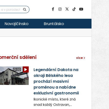
Novojičínsko
Bruntálsko
omerční sdělení
více
Legendární Dakota na
01:32
okraji Bělského lesa
prochází masivní
proměnou a nabídne
exkluzivní gastronomii
Ikonické místo, které zná
snad každý Ostravan,