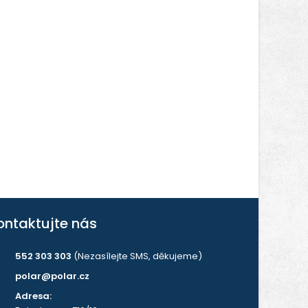
ontaktujte nás
552 303 303
(Nezasílejte SMS, děkujeme)
polar@polar.cz
Adresa: