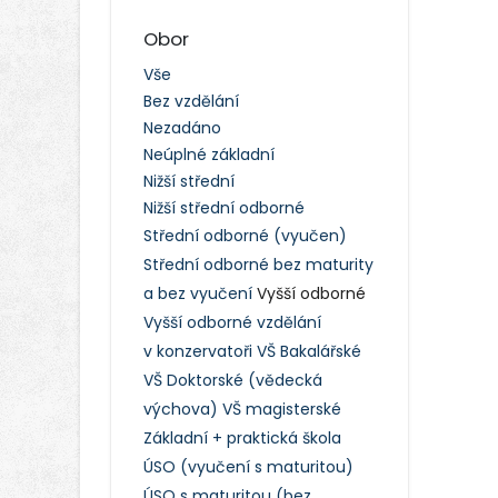
Obor
Vše
Bez vzdělání
Nezadáno
Neúplné základní
Nižší střední
Nižší střední odborné
Střední odborné (vyučen)
Střední odborné bez maturity
a bez vyučení
Vyšší odborné
Vyšší odborné vzdělání
v konzervatoři
VŠ Bakalářské
VŠ Doktorské (vědecká
výchova)
VŠ magisterské
Základní + praktická škola
ÚSO (vyučení s maturitou)
ÚSO s maturitou (bez