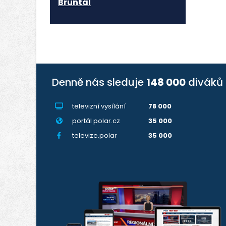
Bruntál
Denně nás sleduje
148 000
diváků
televizní vysílání
78 000
portál polar.cz
35 000
televize.polar
35 000