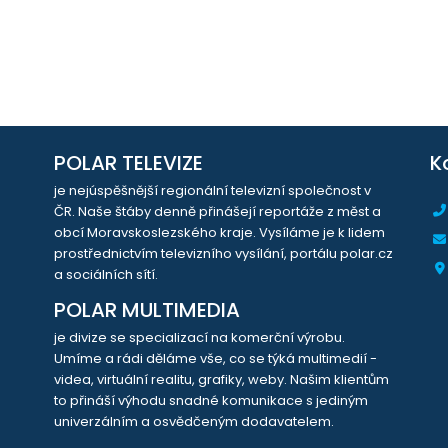
POLAR TELEVIZE
K
je nejúspěšnější regionální televizní společnost v
ČR. Naše štáby denně přinášejí reportáže z měst a
obcí Moravskoslezského kraje. Vysíláme je k lidem
prostřednictvím televizního vysílání, portálu polar.cz
a sociálních sítí.
POLAR MULTIMEDIA
je divize se specializací na komerční výrobu.
Umíme a rádi děláme vše, co se týká multimedií -
videa, virtuální realitu, grafiky, weby. Našim klientům
to přináší výhodu snadné komunikace s jediným
univerzálním a osvědčeným dodavatelem.