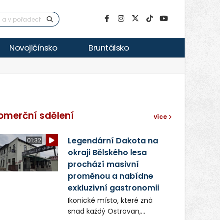
Novojičínsko
Bruntálsko
omerční sdělení
více
Legendární Dakota na
01:32
okraji Bělského lesa
prochází masivní
proměnou a nabídne
exkluzivní gastronomii
Ikonické místo, které zná
snad každý Ostravan,