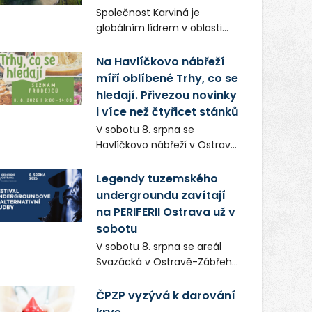
Frič a Tomáš Dianiška si
Společnost Karviná je
moravskoslezskou metropoli
globálním lídrem v oblasti
nevybrali náhodou – její
regálových produktů a
syrová atmosféra se stala
systémů, stabilním
Na Havlíčkovo nábřeží
přirozenou součástí příběhu
zaměstnavatelem na
míří oblíbené Trhy, co se
bývalého boxerského
Karvinsku a firmou s
šampiona Hoffa (Milan
hledají. Přivezou novinky
obrovským potenciálem.
Ondrík), jenž se po letech
i více než čtyřicet stánků
vrací do světa vrcholových
V sobotu 8. srpna se
zápasů, tentokrát v MMA.
Havlíčkovo nábřeží v Ostravě
opět promění v místo plné
vůní, chutí a poctivých
Legendy tuzemského
lokálních výrobků. Trhy, co se
undergroundu zavítají
hledají tentokrát nabídnou
na PERIFERII Ostrava už v
více než čtyřicet pečlivě
sobotu
vybraných stánků s kvalitní
V sobotu 8. srpna se areál
gastronomií, farmářskými
Svazácká v Ostravě-Zábřehu
produkty, designem i
promění v baštu
řemeslnou tvorbou.
undergroundové a
ČPZP vyzývá k darování
Návštěvníci se mohou těšit
alternativní hudby. Uskuteční