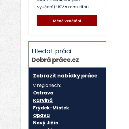
vyučení)
ÚSV s maturitou
Méně vzdělání
Hledat práci
Dobrá práce.cz
Zobrazit nabídky práce
v regionech:
Ostrava
Karviná
Frýdek-Místek
Opava
Nový Jičín