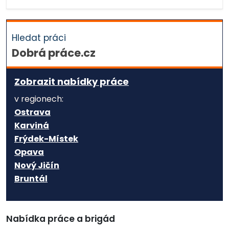
Hledat práci
Dobrá práce.cz
Zobrazit nabídky práce
v regionech:
Ostrava
Karviná
Frýdek-Místek
Opava
Nový Jičín
Bruntál
Nabídka práce a brigád