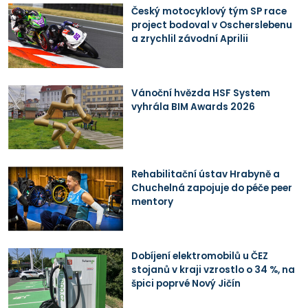
Český motocyklový tým SP race
project bodoval v Oscherslebenu
a zrychlil závodní Aprilii
Vánoční hvězda HSF System
vyhrála BIM Awards 2026
Rehabilitační ústav Hrabyně a
Chuchelná zapojuje do péče peer
mentory
Dobíjení elektromobilů u ČEZ
stojanů v kraji vzrostlo o 34 %, na
špici poprvé Nový Jičín