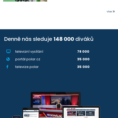
Více
Denně nás sleduje
148 000
diváků
televizní vysílání
78 000
portál polar.cz
35 000
televize.polar
35 000