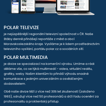
POLAR TELEVIZE
je nejúspěšnější regionální televizní společnost v ČR. Naše
štáby denně přinášejí reportáže z měst a obcí
Moravskoslezského kraje. Vysíláme je k lidem prostřednictvím
televizního vysílání, portálu polar.cz a sociálních sítí.
POLAR MULTIMEDIA
je divize se specializací na komerční výrobu. Umíme a rádi
děláme vše, co se týká multimedií - videa, virtuální realitu,
grafiky, weby. Našim klientům to přináší výhodu snadné
komunikace s jediným univerzálním a osvědčeným
dodavatelem.
Obě naše divize těží z více než 30ti let zkušeností (založeno
1993), sdružují více než 50 profesionálů a drží řadu ocenění za
profesionalitu a proklientský přístup.