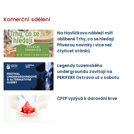
Komerční sdělení
Na Havlíčkovo nábřeží míří
oblíbené Trhy, co se hledají.
Přivezou novinky i více než
čtyřicet stánků
Legendy tuzemského
undergroundu zavítají na
PERIFERII Ostrava už v sobotu
ČPZP vyzývá k darování krve