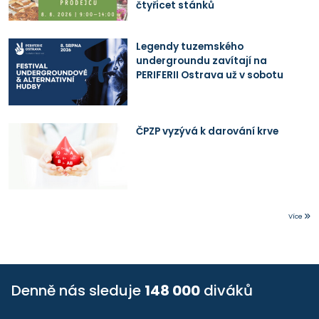
čtyřicet stánků
Legendy tuzemského
undergroundu zavítají na
PERIFERII Ostrava už v sobotu
ČPZP vyzývá k darování krve
Více
Denně nás sleduje
148 000
diváků