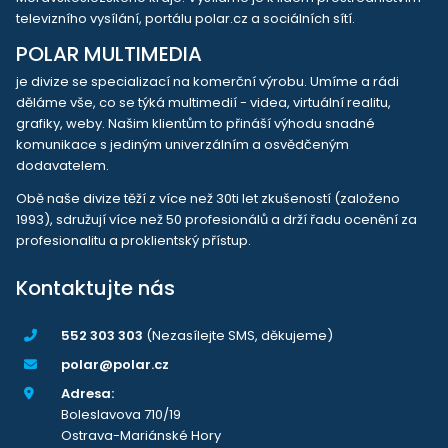
televizního vysílání, portálu polar.cz a sociálních sítí.
POLAR MULTIMEDIA
je divize se specializací na komerční výrobu. Umíme a rádi
děláme vše, co se týká multimedií - videa, virtuální realitu,
grafiky, weby. Našim klientům to přináší výhodu snadné
komunikace s jediným univerzálním a osvědčeným
dodavatelem.
Obě naše divize těží z více než 30ti let zkušeností (založeno
1993), sdružují více než 50 profesionálů a drží řadu ocenění za
profesionalitu a proklientský přístup.
Kontaktujte nás
552 303 303
(Nezasílejte SMS, děkujeme)
polar@polar.cz
Adresa:
Boleslavova 710/19
Ostrava-Mariánské Hory