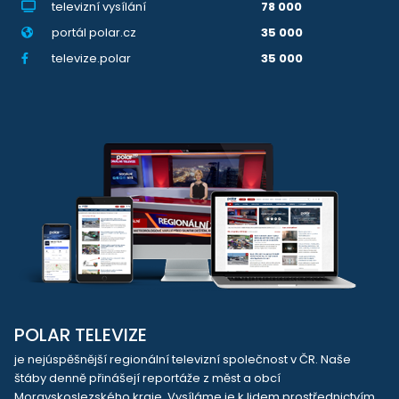
televizní vysílání
78 000
portál polar.cz
35 000
televize.polar
35 000
POLAR TELEVIZE
je nejúspěšnější regionální televizní společnost v ČR. Naše
štáby denně přinášejí reportáže z měst a obcí
Moravskoslezského kraje. Vysíláme je k lidem prostřednictvím