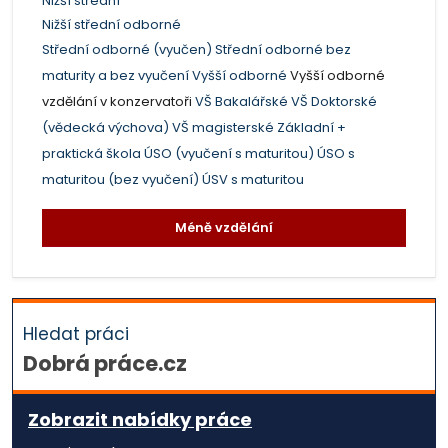
Nižší střední
Nižší střední odborné
Střední odborné (vyučen)
Střední odborné bez
maturity a bez vyučení
Vyšší odborné
Vyšší odborné
vzdělání v konzervatoři
VŠ Bakalářské
VŠ Doktorské
(vědecká výchova)
VŠ magisterské
Základní +
praktická škola
ÚSO (vyučení s maturitou)
ÚSO s
maturitou (bez vyučení)
ÚSV s maturitou
Méně vzdělání
Hledat práci
Dobrá práce.cz
Zobrazit nabídky práce