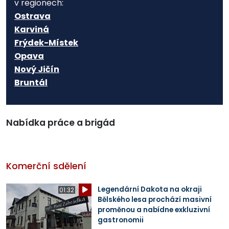
v regionech:
Ostrava
Karviná
Frýdek-Místek
Opava
Nový Jičín
Bruntál
Nabídka práce a brigád
Komerční sdělení
Legendární Dakota na okraji
01:32
Bělského lesa prochází masivní
proměnou a nabídne exkluzivní
gastronomii