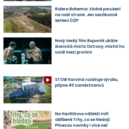
Ridera Bohemia: žádné porušení
na naší straně. Jen nezákonné
šetření ČIŽP
Nový český film Bojovník ukáže
ikonická místa Ostravy, místní ho
uvidí mezi prvními
STOW Karviná rozšiřuje výrobu,
05:00
přijme 40 zaměstnanců
Na Havlíčkovo nábřeží míří
oblíbené Trhy, co se hledají.
Přivezou novinky i více než