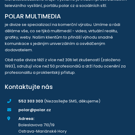
televizního vysílání, portálu polar.cz a sociálních sítí.
POLAR MULTIMEDIA
je divize se specializací na komerční výrobu. Umíme a rádi
děláme vše, co se týká multimedií - videa, virtuální realitu,
grafiky, weby. Našim klientům to přináší výhodu snadné
komunikace s jediným univerzálním a osvědčeným
dodavatelem.
Obě naše divize těží z více než 30ti let zkušeností (založeno
1993), sdružují více než 50 profesionálů a drží řadu ocenění za
profesionalitu a proklientský přístup.
Kontaktujte nás
552 303 303
(Nezasílejte SMS, děkujeme)
polar@polar.cz
Adresa:
Boleslavova 710/19
Ostrava-Mariánské Hory