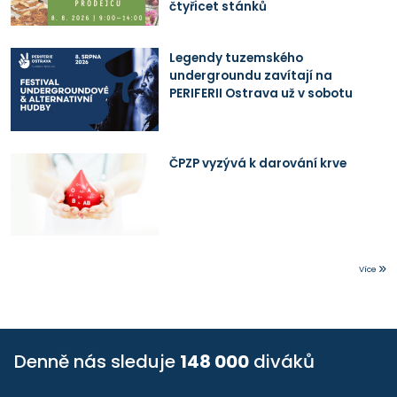
čtyřicet stánků
Legendy tuzemského
undergroundu zavítají na
PERIFERII Ostrava už v sobotu
ČPZP vyzývá k darování krve
Více
Denně nás sleduje
148 000
diváků