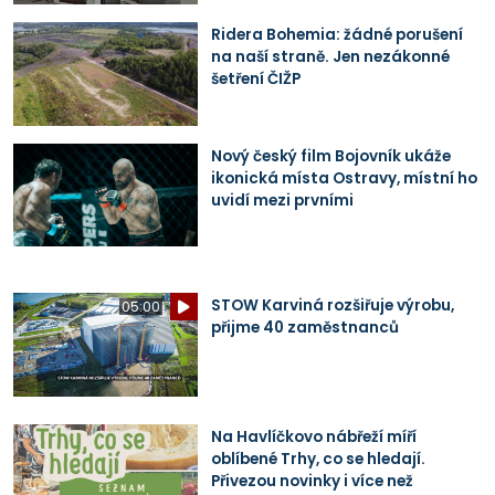
Ridera Bohemia: žádné porušení
na naší straně. Jen nezákonné
šetření ČIŽP
Nový český film Bojovník ukáže
ikonická místa Ostravy, místní ho
uvidí mezi prvními
STOW Karviná rozšiřuje výrobu,
05:00
přijme 40 zaměstnanců
Na Havlíčkovo nábřeží míří
oblíbené Trhy, co se hledají.
Přivezou novinky i více než