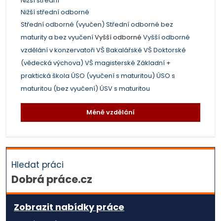
Nižší střední
Nižší střední odborné
Střední odborné (vyučen)
Střední odborné bez
maturity a bez vyučení
Vyšší odborné
Vyšší odborné
vzdělání v konzervatoři
VŠ Bakalářské
VŠ Doktorské
(vědecká výchova)
VŠ magisterské
Základní +
praktická škola
ÚSO (vyučení s maturitou)
ÚSO s
maturitou (bez vyučení)
ÚSV s maturitou
Méně vzdělání
Hledat práci
Dobrá práce.cz
Zobrazit nabídky práce