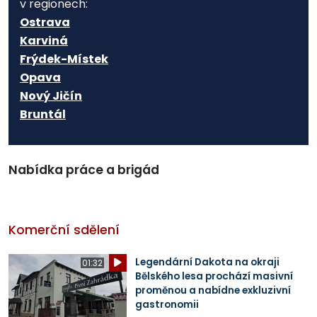
v regionech:
Ostrava
Karviná
Frýdek-Místek
Opava
Nový Jičín
Bruntál
Nabídka práce a brigád
Komerční sdělení
Legendární Dakota na okraji
01:32
Bělského lesa prochází masivní
proměnou a nabídne exkluzivní
gastronomii