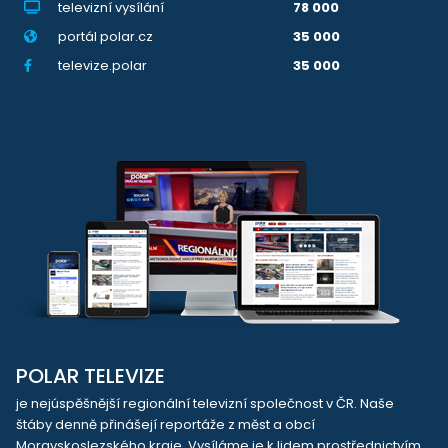
televizní vysílání
78 000
portál polar.cz
35 000
televize.polar
35 000
POLAR TELEVIZE
je nejúspěšnější regionální televizní společnost v ČR. Naše
štáby denně přinášejí reportáže z měst a obcí
Moravskoslezského kraje. Vysíláme je k lidem prostřednictvím