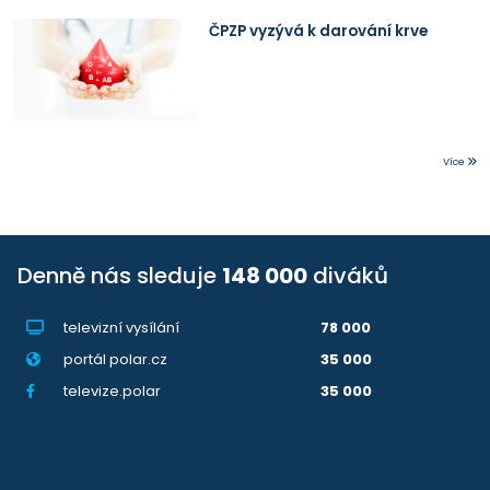
ČPZP vyzývá k darování krve
Více
Denně nás sleduje
148 000
diváků
televizní vysílání
78 000
portál polar.cz
35 000
televize.polar
35 000