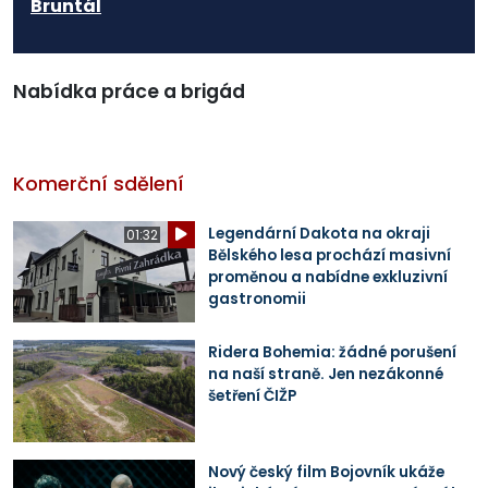
Bruntál
Nabídka práce a brigád
Komerční sdělení
Legendární Dakota na okraji
01:32
Bělského lesa prochází masivní
proměnou a nabídne exkluzivní
gastronomii
Ridera Bohemia: žádné porušení
na naší straně. Jen nezákonné
šetření ČIŽP
Nový český film Bojovník ukáže