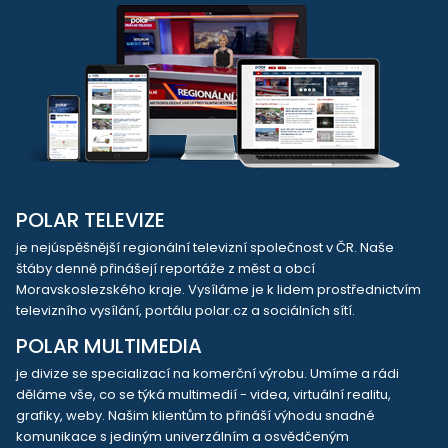
POLAR TELEVIZE
je nejúspěšnější regionální televizní společnost v ČR. Naše
štáby denně přinášejí reportáže z měst a obcí
Moravskoslezského kraje. Vysíláme je k lidem prostřednictvím
televizního vysílání, portálu polar.cz a sociálních sítí.
POLAR MULTIMEDIA
je divize se specializací na komerční výrobu. Umíme a rádi
děláme vše, co se týká multimedií - videa, virtuální realitu,
grafiky, weby. Našim klientům to přináší výhodu snadné
komunikace s jediným univerzálním a osvědčeným