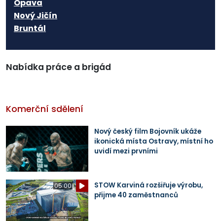
Opava
Nový Jičín
Bruntál
Nabídka práce a brigád
Komerční sdělení
Nový český film Bojovník ukáže
ikonická místa Ostravy, místní ho
uvidí mezi prvními
STOW Karviná rozšiřuje výrobu,
05:00
přijme 40 zaměstnanců