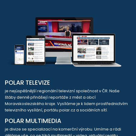
POLAR TELEVIZE
je nejúspěšnější regionální televizní společnost v ČR. Naše
štáby denně přinášejí reportáže z měst a obcí
Moravskoslezského kraje. Vysíláme je k lidem prostřednictvím
televizního vysílání, portálu polar.cz a sociálních sítí.
POLAR MULTIMEDIA
je divize se specializací na komerční výrobu. Umíme a rádi
děláme vše, co se týká multimedií - videa, virtuální realitu,