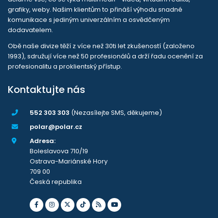
grafiky, weby. Našim klientům to přináší výhodu snadné
komunikace s jediným univerzálním a osvědčeným
dodavatelem.
Obě naše divize těží z více než 30ti let zkušeností (založeno
1993), sdružují více než 50 profesionálů a drží řadu ocenění za
profesionalitu a proklientský přístup.
Kontaktujte nás
552 303 303
(Nezasílejte SMS, děkujeme)
polar@polar.cz
Adresa:
Boleslavova 710/19
Ostrava-Mariánské Hory
709 00
Česká republika