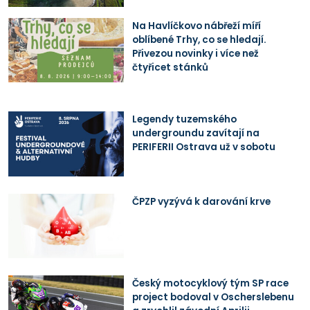
Na Havlíčkovo nábřeží míří
oblíbené Trhy, co se hledají.
Přivezou novinky i více než
čtyřicet stánků
Legendy tuzemského
undergroundu zavítají na
PERIFERII Ostrava už v sobotu
ČPZP vyzývá k darování krve
Český motocyklový tým SP race
project bodoval v Oscherslebenu