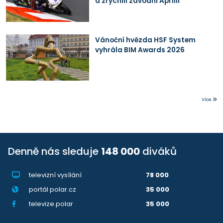
a zrychlil závodní Aprilii
Vánoční hvězda HSF System
vyhrála BIM Awards 2026
Více
Denně nás sleduje
148 000
diváků
televizní vysílání
78 000
portál polar.cz
35 000
televize.polar
35 000