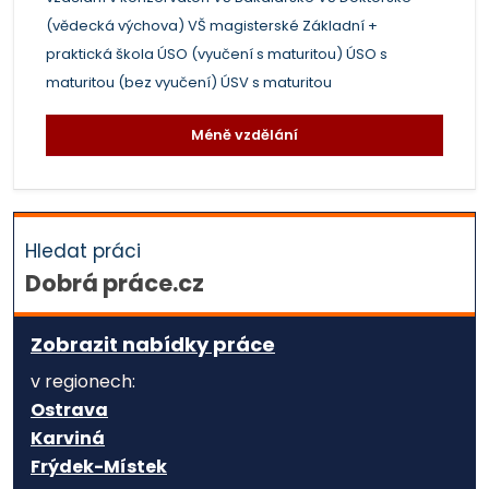
(vědecká výchova)
VŠ magisterské
Základní +
praktická škola
ÚSO (vyučení s maturitou)
ÚSO s
maturitou (bez vyučení)
ÚSV s maturitou
Méně vzdělání
Hledat práci
Dobrá práce.cz
Zobrazit nabídky práce
v regionech:
Ostrava
Karviná
Frýdek-Místek