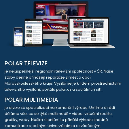
POLAR TELEVIZE
je nejúspěšnější regionální televizní společnost v ČR. Naše
štáby denně přinášejí reportáže z měst a obcí
Moravskoslezského kraje. Vysíláme je k lidem prostřednictvím
televizního vysílání, portálu polar.cz a sociálních sítí.
POLAR MULTIMEDIA
je divize se specializací na komerční výrobu. Umíme a rádi
děláme vše, co se týká multimedií - videa, virtuální realitu,
grafiky, weby. Našim klientům to přináší výhodu snadné
komunikace s jediným univerzálním a osvědčeným