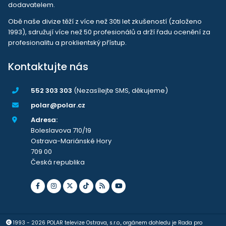
dodavatelem.
Obě naše divize těží z více než 30ti let zkušeností (založeno
1993), sdružují více než 50 profesionálů a drží řadu ocenění za
profesionalitu a proklientský přístup.
Kontaktujte nás
552 303 303
(Nezasílejte SMS, děkujeme)
polar@polar.cz
Adresa:
Boleslavova 710/19
Ostrava-Mariánské Hory
709 00
Česká republika
1993 - 2026 POLAR televize Ostrava, s.r.o., orgánem dohledu je Rada pro