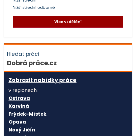
Nižší střední
Nižší střední odborné
Více vzdělání
Hledat práci
Dobrá práce.cz
Zobrazit nabídky práce
v regionech:
Ostrava
Karviná
Frýdek-Místek
Opava
Nový Jičín