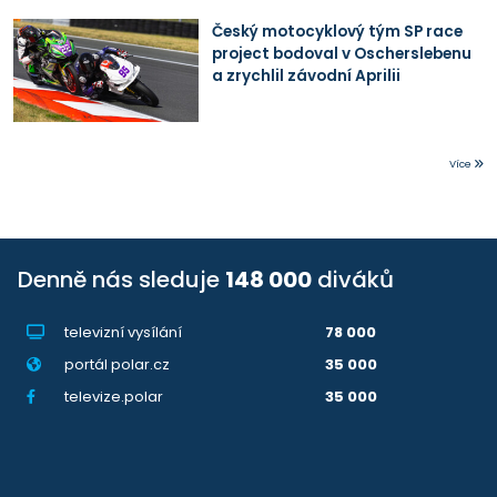
Český motocyklový tým SP race
project bodoval v Oscherslebenu
a zrychlil závodní Aprilii
Více
Denně nás sleduje
148 000
diváků
televizní vysílání
78 000
portál polar.cz
35 000
televize.polar
35 000