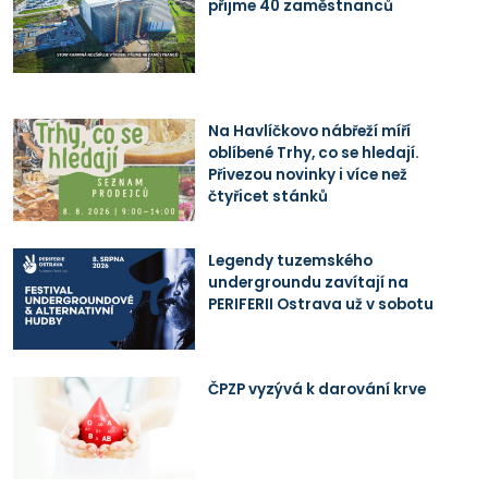
přijme 40 zaměstnanců
Na Havlíčkovo nábřeží míří
oblíbené Trhy, co se hledají.
Přivezou novinky i více než
čtyřicet stánků
Legendy tuzemského
undergroundu zavítají na
PERIFERII Ostrava už v sobotu
ČPZP vyzývá k darování krve