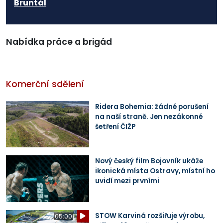
Bruntál
Nabídka práce a brigád
Komerční sdělení
Ridera Bohemia: žádné porušení
na naší straně. Jen nezákonné
šetření ČIŽP
Nový český film Bojovník ukáže
ikonická místa Ostravy, místní ho
uvidí mezi prvními
STOW Karviná rozšiřuje výrobu,
05:00