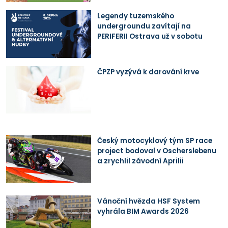
Legendy tuzemského
undergroundu zavítají na
PERIFERII Ostrava už v sobotu
ČPZP vyzývá k darování krve
Český motocyklový tým SP race
project bodoval v Oscherslebenu
a zrychlil závodní Aprilii
Vánoční hvězda HSF System
vyhrála BIM Awards 2026