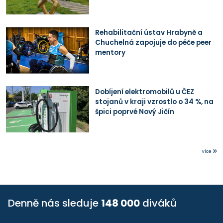
Rehabilitační ústav Hrabyně a
Chuchelná zapojuje do péče peer
mentory
Dobíjení elektromobilů u ČEZ
stojanů v kraji vzrostlo o 34 %, na
špici poprvé Nový Jičín
Více
Denně nás sleduje
148 000
diváků