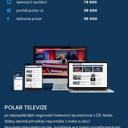
televizní vysílání
78 000
portál polar.cz
35 000
televize.polar
35 000
POLAR TELEVIZE
je nejúspěšnější regionální televizní společnost v ČR. Naše
štáby denně přinášejí reportáže z měst a obcí
Moravskoslezského kraje. Vysíláme je k lidem prostřednictvím