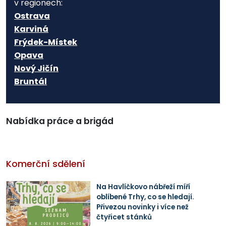
v regionech:
Ostrava
Karviná
Frýdek-Místek
Opava
Nový Jičín
Bruntál
Nabídka práce a brigád
Komerční sdělení
Na Havlíčkovo nábřeží míří
oblíbené Trhy, co se hledají.
Přivezou novinky i více než
čtyřicet stánků