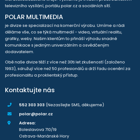
televizního vysílání, portálu polar.cz a sociálních sítí.
POLAR MULTIMEDIA
je divize se specializací na komerční výrobu. Umíme a rádi
děláme vše, co se týká multimedií - videa, virtuální realitu,
grafiky, weby. Našim klientům to přináší výhodu snadné
komunikace s jediným univerzálním a osvědčeným
dodavatelem.
Obě naše divize těží z více než 30ti let zkušeností (založeno
1993), sdružují více než 50 profesionálů a drží řadu ocenění za
profesionalitu a proklientský přístup.
Kontaktujte nás
552 303 303
(Nezasílejte SMS, děkujeme)
polar@polar.cz
Adresa:
Boleslavova 710/19
Ostrava-Mariánské Hory