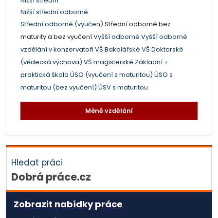
Nižší střední
Nižší střední odborné
Střední odborné (vyučen)
Střední odborné bez
maturity a bez vyučení
Vyšší odborné
Vyšší odborné
vzdělání v konzervatoři
VŠ Bakalářské
VŠ Doktorské
(vědecká výchova)
VŠ magisterské
Základní +
praktická škola
ÚSO (vyučení s maturitou)
ÚSO s
maturitou (bez vyučení)
ÚSV s maturitou
Méně vzdělání
Hledat práci
Dobrá práce.cz
Zobrazit nabídky práce