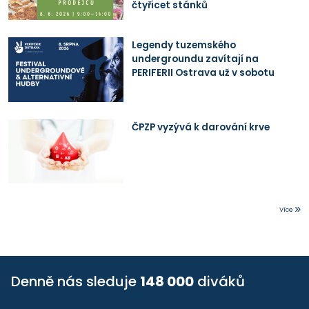
čtyřicet stánků
Legendy tuzemského
undergroundu zavítají na
PERIFERII Ostrava už v sobotu
ČPZP vyzývá k darování krve
Více
Denně nás sleduje
148 000
diváků