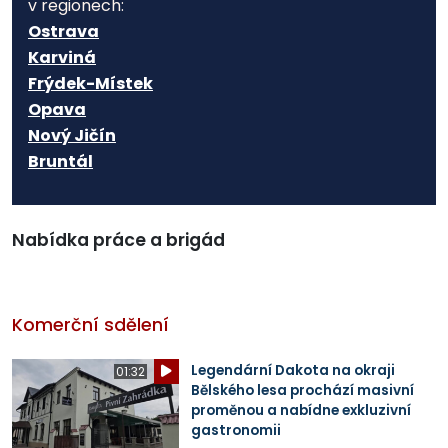
v regionech:
Ostrava
Karviná
Frýdek-Místek
Opava
Nový Jičín
Bruntál
Nabídka práce a brigád
Komerční sdělení
Legendární Dakota na okraji
01:32
Bělského lesa prochází masivní
proměnou a nabídne exkluzivní
gastronomii