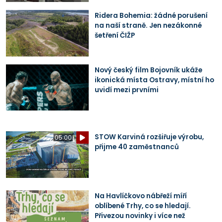
Ridera Bohemia: žádné porušení
na naší straně. Jen nezákonné
šetření ČIŽP
Nový český film Bojovník ukáže
ikonická místa Ostravy, místní ho
uvidí mezi prvními
STOW Karviná rozšiřuje výrobu,
05:00
přijme 40 zaměstnanců
Na Havlíčkovo nábřeží míří
oblíbené Trhy, co se hledají.
Přivezou novinky i více než