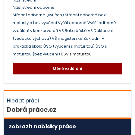
Nižší střední
Nižší střední odborné
Střední odborné (vyučen)
Střední odborné bez
maturity a bez vyučení
Vyšší odborné
Vyšší odborné
vzdělání v konzervatoři
VŠ Bakalářské
VŠ Doktorské
(vědecká výchova)
VŠ magisterské
Základní +
praktická škola
ÚSO (vyučení s maturitou)
ÚSO s
maturitou (bez vyučení)
ÚSV s maturitou
Méně vzdělání
Hledat práci
Dobrá práce.cz
Zobrazit nabídky práce