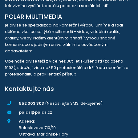
televizního vysílání, portálu polar.cz a sociálních sítí.
POLAR MULTIMEDIA
je divize se specializací na komerční výrobu. Umíme a rádi
děláme vše, co se týká multimedií - videa, virtuální realitu,
grafiky, weby. Našim klientům to přináší výhodu snadné
komunikace s jediným univerzálním a osvědčeným
dodavatelem.
Obě naše divize těží z více než 30ti let zkušeností (založeno
1993), sdružují více než 50 profesionálů a drží řadu ocenění za
profesionalitu a proklientský přístup.
Kontaktujte nás
552 303 303
(Nezasílejte SMS, děkujeme)
polar@polar.cz
Adresa:
Boleslavova 710/19
Ostrava-Mariánské Hory