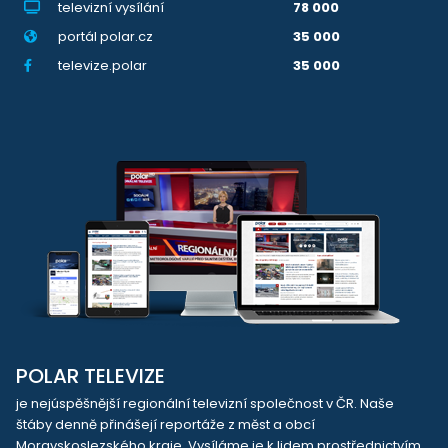
televizní vysílání
78 000
portál polar.cz
35 000
televize.polar
35 000
POLAR TELEVIZE
je nejúspěšnější regionální televizní společnost v ČR. Naše
štáby denně přinášejí reportáže z měst a obcí
Moravskoslezského kraje. Vysíláme je k lidem prostřednictvím