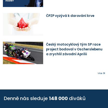
ČPZP vyzývá k darování krve
Český motocyklový tým SP race
project bodoval v Oscherslebenu
a zrychlil závodní Aprilii
Více
Denně nás sleduje
148 000
diváků