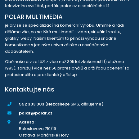
televizního vysílání, portálu polar.cz a sociálních sítí.
POLAR MULTIMEDIA
je divize se specializací na komerční výrobu. Umíme a rádi
děláme vše, co se týká multimedií - videa, virtuální realitu,
grafiky, weby. Našim klientům to přináší výhodu snadné
komunikace s jediným univerzálním a osvědčeným
dodavatelem.
Obě naše divize těží z více než 30ti let zkušeností (založeno
1993), sdružují více než 50 profesionálů a drží řadu ocenění za
profesionalitu a proklientský přístup.
Kontaktujte nás
552 303 303
(Nezasílejte SMS, děkujeme)
polar@polar.cz
Adresa:
Boleslavova 710/19
Ostrava-Mariánské Hory