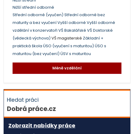
Nižší střední
Nižší střední odborné
Střední odborné (vyučen)
Střední odborné bez
maturity a bez vyučení
Vyšší odborné
Vyšší odborné
vzdělání v konzervatoři
VŠ Bakalářské
VŠ Doktorské
(vědecká výchova)
VŠ magisterské
Základní +
praktická škola
ÚSO (vyučení s maturitou)
ÚSO s
maturitou (bez vyučení)
ÚSV s maturitou
Méně vzdělání
Hledat práci
Dobrá práce.cz
Zobrazit nabídky práce