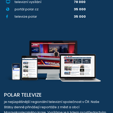
televizní vysílání
78 000
portál polar.cz
35 000
televize.polar
35 000
POLAR TELEVIZE
je nejúspěšnější regionální televizní společnost v ČR. Naše
štáby denně přinášejí reportáže z měst a obcí
Moravskoslezského kraje. Vysíláme je k lidem prostřednictvím