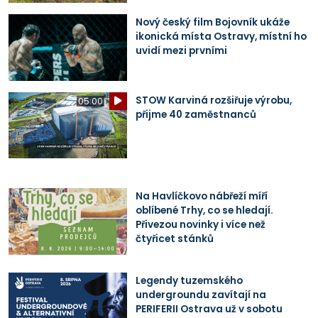
Nový český film Bojovník ukáže
ikonická místa Ostravy, místní ho
uvidí mezi prvními
STOW Karviná rozšiřuje výrobu,
05:00
přijme 40 zaměstnanců
Na Havlíčkovo nábřeží míří
oblíbené Trhy, co se hledají.
Přivezou novinky i více než
čtyřicet stánků
Legendy tuzemského
undergroundu zavítají na
PERIFERII Ostrava už v sobotu