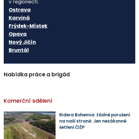
v regionech:
Ostrava
Karviná
Frýdek-Místek
Opava
Nový Jičín
Bruntál
Nabídka práce a brigád
Komerční sdělení
Ridera Bohemia: žádné porušení
na naší straně. Jen nezákonné
šetření ČIŽP