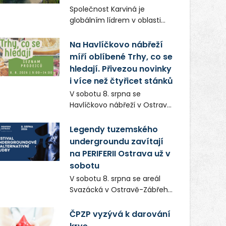
Frič a Tomáš Dianiška si
Společnost Karviná je
moravskoslezskou metropoli
globálním lídrem v oblasti
nevybrali náhodou – její
regálových produktů a
syrová atmosféra se stala
systémů, stabilním
Na Havlíčkovo nábřeží
přirozenou součástí příběhu
zaměstnavatelem na
míří oblíbené Trhy, co se
bývalého boxerského
Karvinsku a firmou s
šampiona Hoffa (Milan
hledají. Přivezou novinky
obrovským potenciálem.
Ondrík), jenž se po letech
i více než čtyřicet stánků
vrací do světa vrcholových
V sobotu 8. srpna se
zápasů, tentokrát v MMA.
Havlíčkovo nábřeží v Ostravě
opět promění v místo plné
vůní, chutí a poctivých
Legendy tuzemského
lokálních výrobků. Trhy, co se
undergroundu zavítají
hledají tentokrát nabídnou
na PERIFERII Ostrava už v
více než čtyřicet pečlivě
sobotu
vybraných stánků s kvalitní
V sobotu 8. srpna se areál
gastronomií, farmářskými
Svazácká v Ostravě-Zábřehu
produkty, designem i
promění v baštu
řemeslnou tvorbou.
undergroundové a
ČPZP vyzývá k darování
Návštěvníci se mohou těšit
alternativní hudby. Uskuteční