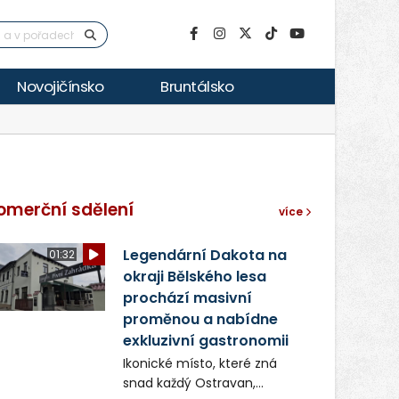
Novojičínsko
Bruntálsko
omerční sdělení
více
Legendární Dakota na
01:32
okraji Bělského lesa
prochází masivní
proměnou a nabídne
exkluzivní gastronomii
Ikonické místo, které zná
snad každý Ostravan,