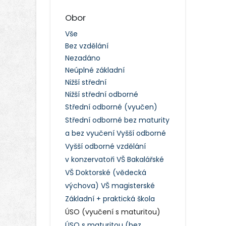
Obor
Vše
Bez vzdělání
Nezadáno
Neúplné základní
Nižší střední
Nižší střední odborné
Střední odborné (vyučen)
Střední odborné bez maturity
a bez vyučení
Vyšší odborné
Vyšší odborné vzdělání
v konzervatoři
VŠ Bakalářské
VŠ Doktorské (vědecká
výchova)
VŠ magisterské
Základní + praktická škola
ÚSO (vyučení s maturitou)
ÚSO s maturitou (bez