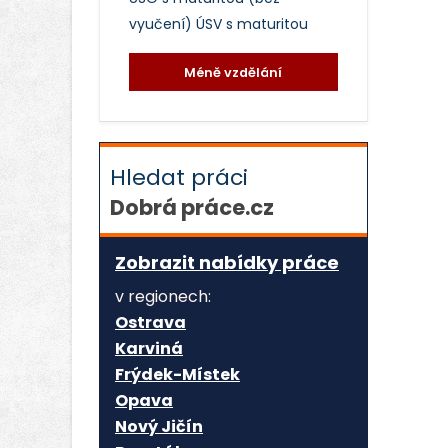
vyučení)
ÚSV s maturitou
Méně vzdělání
Hledat práci
Dobrá práce.cz
Zobrazit nabídky práce
v regionech:
Ostrava
Karviná
Frýdek-Místek
Opava
Nový Jičín