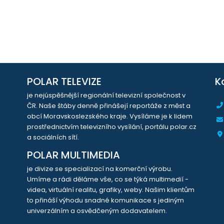
POLAR TELEVIZE
K
je nejúspěšnější regionální televizní společnost v
ČR. Naše štáby denně přinášejí reportáže z měst a
obcí Moravskoslezského kraje. Vysíláme je k lidem
prostřednictvím televizního vysílání, portálu polar.cz
a sociálních sítí.
POLAR MULTIMEDIA
je divize se specializací na komerční výrobu.
Umíme a rádi děláme vše, co se týká multimedií -
videa, virtuální realitu, grafiky, weby. Našim klientům
to přináší výhodu snadné komunikace s jediným
univerzálním a osvědčeným dodavatelem.