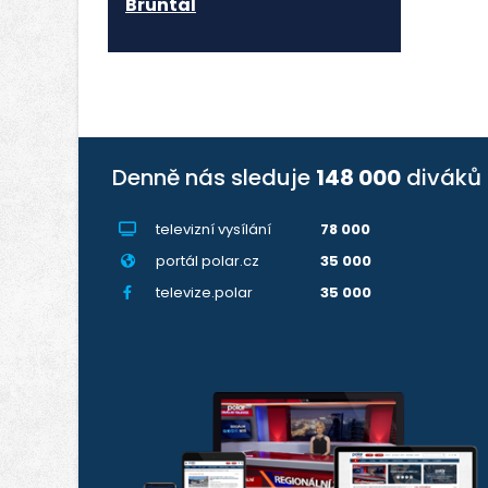
Bruntál
Denně nás sleduje
148 000
diváků
televizní vysílání
78 000
portál polar.cz
35 000
televize.polar
35 000