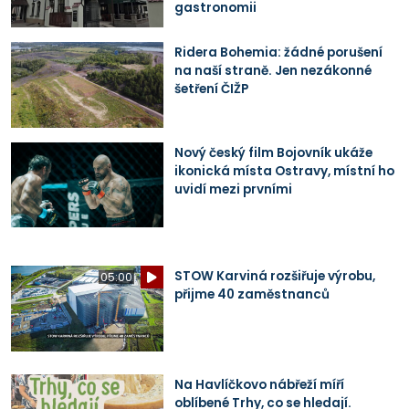
gastronomii
Ridera Bohemia: žádné porušení
na naší straně. Jen nezákonné
šetření ČIŽP
Nový český film Bojovník ukáže
ikonická místa Ostravy, místní ho
uvidí mezi prvními
STOW Karviná rozšiřuje výrobu,
05:00
přijme 40 zaměstnanců
Na Havlíčkovo nábřeží míří
oblíbené Trhy, co se hledají.