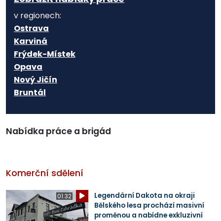
v regionech:
Ostrava
Karviná
Frýdek-Místek
Opava
Nový Jičín
Bruntál
Nabídka práce a brigád
Komerční sdělení
Legendární Dakota na okraji
01:32
Bělského lesa prochází masivní
proměnou a nabídne exkluzivní