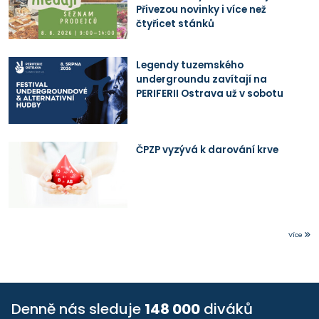
Přivezou novinky i více než
čtyřicet stánků
Legendy tuzemského
undergroundu zavítají na
PERIFERII Ostrava už v sobotu
ČPZP vyzývá k darování krve
Více
Denně nás sleduje
148 000
diváků