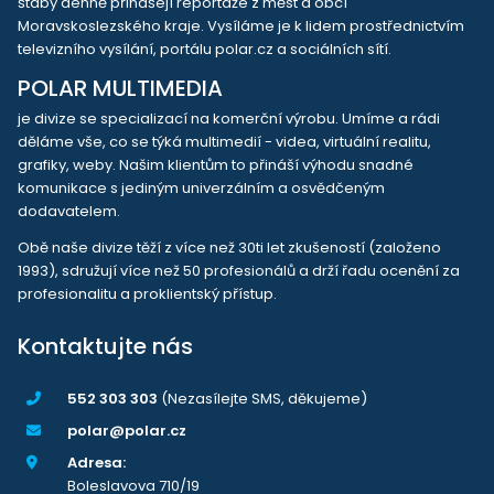
štáby denně přinášejí reportáže z měst a obcí
Moravskoslezského kraje. Vysíláme je k lidem prostřednictvím
televizního vysílání, portálu polar.cz a sociálních sítí.
POLAR MULTIMEDIA
je divize se specializací na komerční výrobu. Umíme a rádi
děláme vše, co se týká multimedií - videa, virtuální realitu,
grafiky, weby. Našim klientům to přináší výhodu snadné
komunikace s jediným univerzálním a osvědčeným
dodavatelem.
Obě naše divize těží z více než 30ti let zkušeností (založeno
1993), sdružují více než 50 profesionálů a drží řadu ocenění za
profesionalitu a proklientský přístup.
Kontaktujte nás
552 303 303
(Nezasílejte SMS, děkujeme)
polar@polar.cz
Adresa:
Boleslavova 710/19