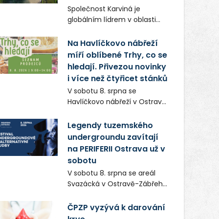
Frič a Tomáš Dianiška si
Společnost Karviná je
moravskoslezskou metropoli
globálním lídrem v oblasti
nevybrali náhodou – její
regálových produktů a
syrová atmosféra se stala
systémů, stabilním
Na Havlíčkovo nábřeží
přirozenou součástí příběhu
zaměstnavatelem na
míří oblíbené Trhy, co se
bývalého boxerského
Karvinsku a firmou s
šampiona Hoffa (Milan
hledají. Přivezou novinky
obrovským potenciálem.
Ondrík), jenž se po letech
i více než čtyřicet stánků
vrací do světa vrcholových
V sobotu 8. srpna se
zápasů, tentokrát v MMA.
Havlíčkovo nábřeží v Ostravě
opět promění v místo plné
vůní, chutí a poctivých
Legendy tuzemského
lokálních výrobků. Trhy, co se
undergroundu zavítají
hledají tentokrát nabídnou
na PERIFERII Ostrava už v
více než čtyřicet pečlivě
sobotu
vybraných stánků s kvalitní
V sobotu 8. srpna se areál
gastronomií, farmářskými
Svazácká v Ostravě-Zábřehu
produkty, designem i
promění v baštu
řemeslnou tvorbou.
undergroundové a
ČPZP vyzývá k darování
Návštěvníci se mohou těšit
alternativní hudby. Uskuteční