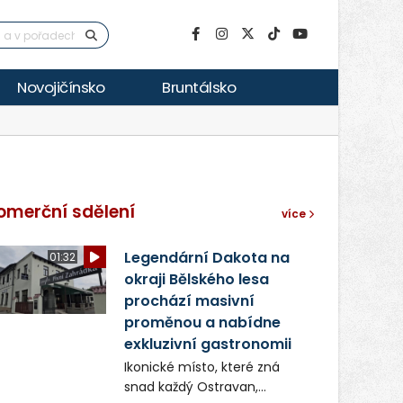
Novojičínsko
Bruntálsko
omerční sdělení
více
Legendární Dakota na
01:32
okraji Bělského lesa
prochází masivní
proměnou a nabídne
exkluzivní gastronomii
Ikonické místo, které zná
snad každý Ostravan,