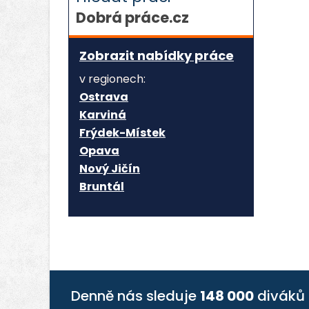
Dobrá práce.cz
Zobrazit nabídky práce
v regionech:
Ostrava
Karviná
Frýdek-Místek
Opava
Nový Jičín
Bruntál
Denně nás sleduje
148 000
diváků