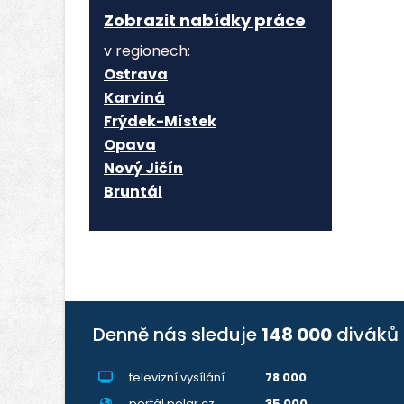
Zobrazit nabídky práce
v regionech:
Ostrava
Karviná
Frýdek-Místek
Opava
Nový Jičín
Bruntál
Denně nás sleduje
148 000
diváků
televizní vysílání
78 000
portál polar.cz
35 000