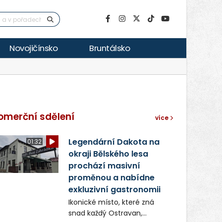
Novojičínsko
Bruntálsko
omerční sdělení
více
Legendární Dakota na
01:32
okraji Bělského lesa
prochází masivní
proměnou a nabídne
exkluzivní gastronomii
Ikonické místo, které zná
snad každý Ostravan,