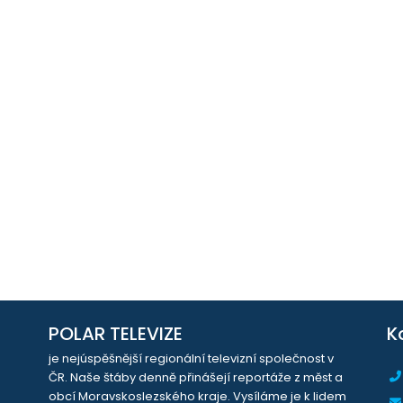
POLAR TELEVIZE
K
je nejúspěšnější regionální televizní společnost v
ČR. Naše štáby denně přinášejí reportáže z měst a
obcí Moravskoslezského kraje. Vysíláme je k lidem