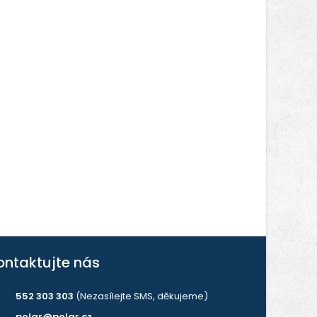
ontaktujte nás
552 303 303
(Nezasílejte SMS, děkujeme)
polar@polar.cz