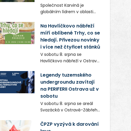
Frič a Tomáš Dianiška si
Společnost Karviná je
moravskoslezskou metropoli
globálním lídrem v oblasti
nevybrali náhodou – její
regálových produktů a
syrová atmosféra se stala
systémů, stabilním
Na Havlíčkovo nábřeží
přirozenou součástí příběhu
zaměstnavatelem na
míří oblíbené Trhy, co se
bývalého boxerského
Karvinsku a firmou s
šampiona Hoffa (Milan
hledají. Přivezou novinky
obrovským potenciálem.
Ondrík), jenž se po letech
i více než čtyřicet stánků
vrací do světa vrcholových
V sobotu 8. srpna se
zápasů, tentokrát v MMA.
Havlíčkovo nábřeží v Ostravě
opět promění v místo plné
vůní, chutí a poctivých
Legendy tuzemského
lokálních výrobků. Trhy, co se
undergroundu zavítají
hledají tentokrát nabídnou
na PERIFERII Ostrava už v
více než čtyřicet pečlivě
sobotu
vybraných stánků s kvalitní
V sobotu 8. srpna se areál
gastronomií, farmářskými
Svazácká v Ostravě-Zábřehu
produkty, designem i
promění v baštu
řemeslnou tvorbou.
undergroundové a
ČPZP vyzývá k darování
Návštěvníci se mohou těšit
alternativní hudby. Uskuteční