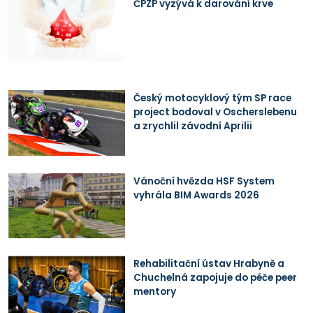
ČPZP vyzývá k darování krve
Český motocyklový tým SP race
project bodoval v Oscherslebenu
a zrychlil závodní Aprilii
Vánoční hvězda HSF System
vyhrála BIM Awards 2026
Rehabilitační ústav Hrabyně a
Chuchelná zapojuje do péče peer
mentory