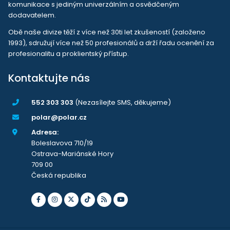
komunikace s jediným univerzálním a osvědčeným
dodavatelem.
Obě naše divize těží z více než 30ti let zkušeností (založeno
1993), sdružují více než 50 profesionálů a drží řadu ocenění za
profesionalitu a proklientský přístup.
Kontaktujte nás
552 303 303
(Nezasílejte SMS, děkujeme)
polar@polar.cz
Adresa:
Boleslavova 710/19
Ostrava-Mariánské Hory
709 00
Česká republika