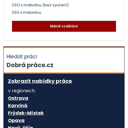
ÚSO s maturitou (bez vyučení)
ÚSV s maturitou
Méně vzdělání
Hledat práci
Dobrá práce.cz
Zobrazit nabídky práce
v regionech:
Ostrava
Karviná
Frýdek-Místek
Opava
Nový Jičín