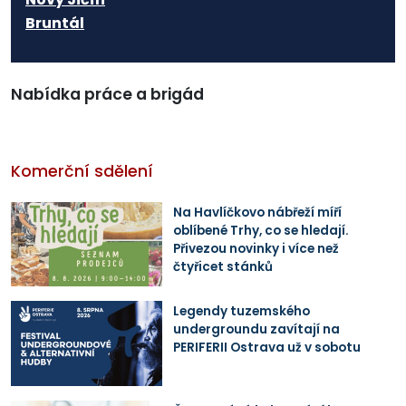
Bruntál
Nabídka práce a brigád
Komerční sdělení
Na Havlíčkovo nábřeží míří
oblíbené Trhy, co se hledají.
Přivezou novinky i více než
čtyřicet stánků
Legendy tuzemského
undergroundu zavítají na
PERIFERII Ostrava už v sobotu