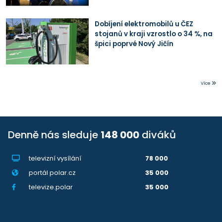
Dobíjení elektromobilů u ČEZ
stojanů v kraji vzrostlo o 34 %, na
špici poprvé Nový Jičín
Více
Denně nás sleduje
148 000
diváků
televizní vysílání
78 000
portál polar.cz
35 000
televize.polar
35 000