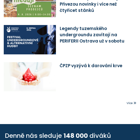
Přivezou novinky i více než
čtyřicet stánků
Legendy tuzemského
undergroundu zavítají na
PERIFERII Ostrava už v sobotu
ČPZP vyzývá k darování krve
Více
Denně nás sleduje
148 000
diváků