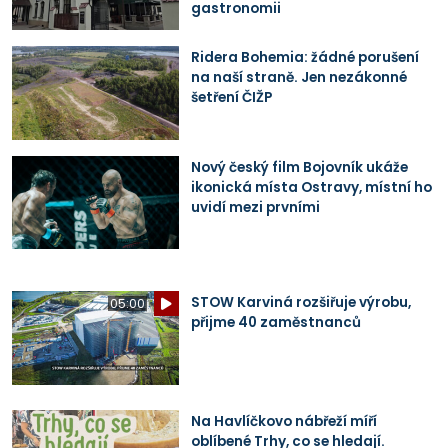
gastronomii
Ridera Bohemia: žádné porušení
na naší straně. Jen nezákonné
šetření ČIŽP
Nový český film Bojovník ukáže
ikonická místa Ostravy, místní ho
uvidí mezi prvními
STOW Karviná rozšiřuje výrobu,
05:00
přijme 40 zaměstnanců
Na Havlíčkovo nábřeží míří
oblíbené Trhy, co se hledají.