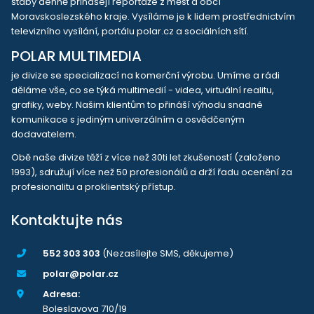
štáby denně přinášejí reportáže z měst a obcí
Moravskoslezského kraje. Vysíláme je k lidem prostřednictvím
televizního vysílání, portálu polar.cz a sociálních sítí.
POLAR MULTIMEDIA
je divize se specializací na komerční výrobu. Umíme a rádi
děláme vše, co se týká multimedií - videa, virtuální realitu,
grafiky, weby. Našim klientům to přináší výhodu snadné
komunikace s jediným univerzálním a osvědčeným
dodavatelem.
Obě naše divize těží z více než 30ti let zkušeností (založeno
1993), sdružují více než 50 profesionálů a drží řadu ocenění za
profesionalitu a proklientský přístup.
Kontaktujte nás
552 303 303
(Nezasílejte SMS, děkujeme)
polar@polar.cz
Adresa:
Boleslavova 710/19