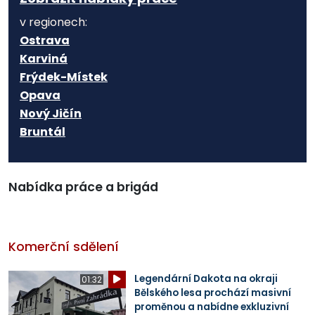
v regionech:
Ostrava
Karviná
Frýdek-Místek
Opava
Nový Jičín
Bruntál
Nabídka práce a brigád
Komerční sdělení
Legendární Dakota na okraji
01:32
Bělského lesa prochází masivní
proměnou a nabídne exkluzivní