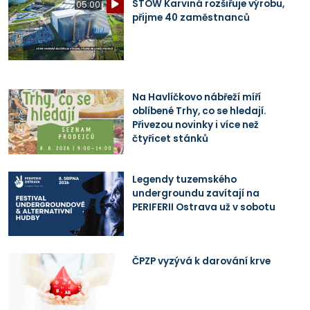
STOW Karviná rozšiřuje výrobu,
05:00
přijme 40 zaměstnanců
Na Havlíčkovo nábřeží míří
oblíbené Trhy, co se hledají.
Přivezou novinky i více než
čtyřicet stánků
Legendy tuzemského
undergroundu zavítají na
PERIFERII Ostrava už v sobotu
ČPZP vyzývá k darování krve