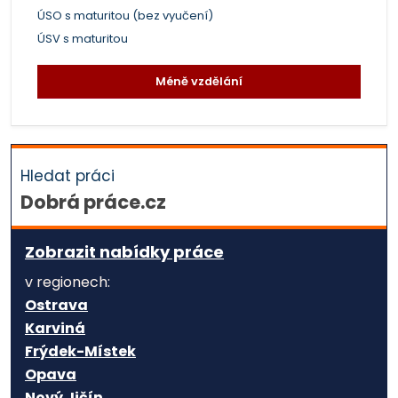
ÚSO s maturitou (bez vyučení)
ÚSV s maturitou
Méně vzdělání
Hledat práci
Dobrá práce.cz
Zobrazit nabídky práce
v regionech:
Ostrava
Karviná
Frýdek-Místek
Opava
Nový Jičín