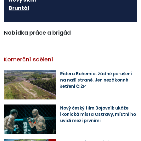
Bruntál
Nabídka práce a brigád
Komerční sdělení
Ridera Bohemia: žádné porušení
na naší straně. Jen nezákonné
šetření ČIŽP
Nový český film Bojovník ukáže
ikonická místa Ostravy, místní ho
uvidí mezi prvními