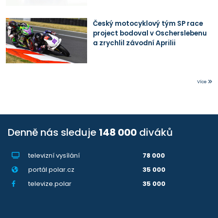
Český motocyklový tým SP race
project bodoval v Oscherslebenu
a zrychlil závodní Aprilii
Více
Denně nás sleduje
148 000
diváků
televizní vysílání
78 000
portál polar.cz
35 000
televize.polar
35 000