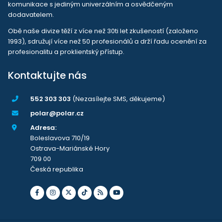
komunikace s jediným univerzálním a osvědčeným
dodavatelem.
Obě naše divize těží z více než 30ti let zkušeností (založeno
1993), sdružují více než 50 profesionálů a drží řadu ocenění za
profesionalitu a proklientský přístup.
Kontaktujte nás
552 303 303
(Nezasílejte SMS, děkujeme)
polar@polar.cz
Adresa:
Boleslavova 710/19
Ostrava-Mariánské Hory
709 00
Česká republika