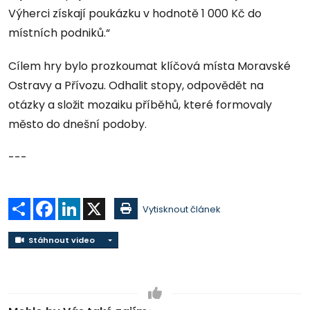
Výherci získají poukázku v hodnotě 1 000 Kč do
místních podniků.“
Cílem hry bylo prozkoumat klíčová místa Moravské
Ostravy a Přívozu. Odhalit stopy, odpovědět na
otázky a složit mozaiku příběhů, které formovaly
město do dnešní podoby.
---
Sdílet
Facebook
LinkedIn
X
Vytisknout článek
Stáhnout video
Stáhnout video