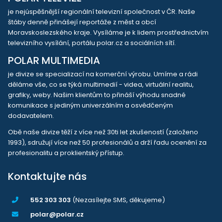
je nejúspěšnější regionální televizní společnost v ČR. Naše
štáby denně přinášejí reportáže z měst a obcí
Moravskoslezského kraje. Vysíláme je k lidem prostřednictvím
televizního vysílání, portálu polar.cz a sociálních sítí.
POLAR MULTIMEDIA
je divize se specializací na komerční výrobu. Umíme a rádi
děláme vše, co se týká multimedií - videa, virtuální realitu,
grafiky, weby. Našim klientům to přináší výhodu snadné
komunikace s jediným univerzálním a osvědčeným
dodavatelem.
Obě naše divize těží z více než 30ti let zkušeností (založeno
1993), sdružují více než 50 profesionálů a drží řadu ocenění za
profesionalitu a proklientský přístup.
Kontaktujte nás
552 303 303
(Nezasílejte SMS, děkujeme)
polar@polar.cz