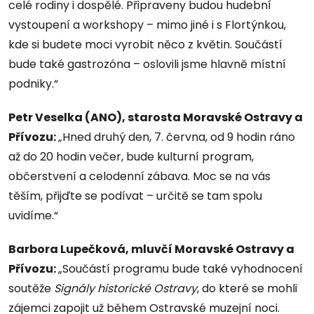
celé rodiny i dospělé. Připraveny budou hudební
vystoupení a workshopy – mimo jiné i s Flortýnkou,
kde si budete moci vyrobit něco z květin. Součástí
bude také gastrozóna – oslovili jsme hlavně místní
podniky.“
Petr Veselka (ANO), starosta Moravské Ostravy a
Přívozu:
„
Hned druhý den, 7. června, od 9 hodin ráno
až do 20 hodin večer, bude kulturní program,
občerstvení a celodenní zábava. Moc se na vás
těším, přijďte se podívat – určitě se tam spolu
uvidíme.“
Barbora Lupečková, mluvčí Moravské Ostravy a
Přívozu:
„Součástí programu bude také vyhodnocení
soutěže
Signály historické Ostravy
, do které se mohli
zájemci zapojit už během Ostravské muzejní noci.