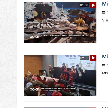
Mi
02:08
1
V s
Mi
02:03
1
Min