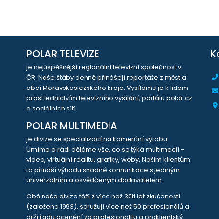
POLAR TELEVIZE
K
je nejúspěšnější regionální televizní společnost v
ČR. Naše štáby denně přinášejí reportáže z měst a
obcí Moravskoslezského kraje. Vysíláme je k lidem
prostřednictvím televizního vysílání, portálu polar.cz
a sociálních sítí.
POLAR MULTIMEDIA
je divize se specializací na komerční výrobu.
Umíme a rádi děláme vše, co se týká multimedií -
videa, virtuální realitu, grafiky, weby. Našim klientům
to přináší výhodu snadné komunikace s jediným
univerzálním a osvědčeným dodavatelem.
Obě naše divize těží z více než 30ti let zkušeností
(založeno 1993), sdružují více než 50 profesionálů a
drží řadu ocenění za profesionalitu a proklientský