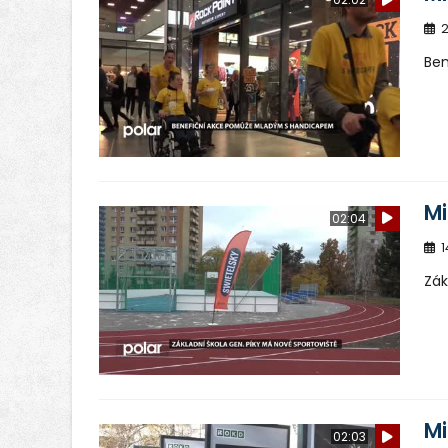
2
Be
Mi
02:04
1
Zák
Mi
02:03