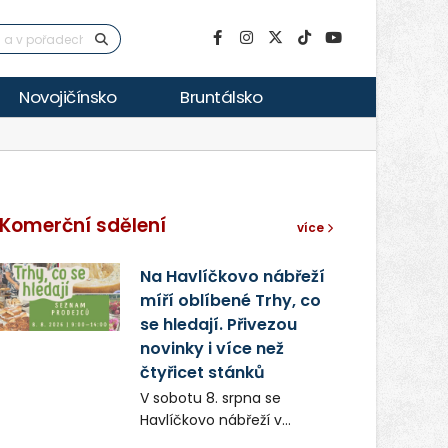
Novojičínsko
Bruntálsko
Komerční sdělení
více
Na Havlíčkovo nábřeží
míří oblíbené Trhy, co
se hledají. Přivezou
novinky i více než
čtyřicet stánků
V sobotu 8. srpna se
Havlíčkovo nábřeží v
Ostravě opět promění v