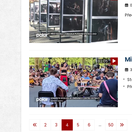
0
Pře
Mi
02:05
3
St
Př
...
2
3
4
5
6
50