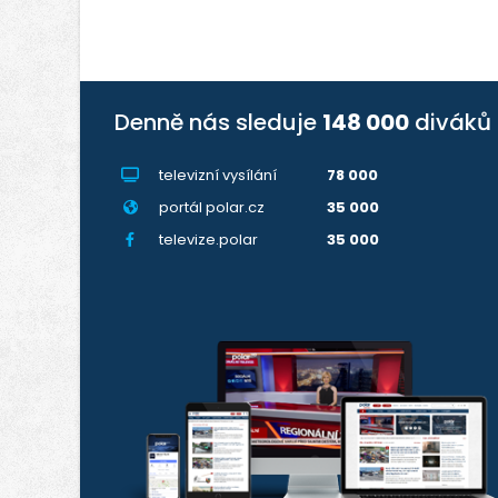
Denně nás sleduje
148 000
diváků
televizní vysílání
78 000
portál polar.cz
35 000
televize.polar
35 000