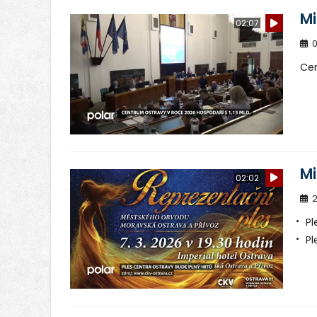
Mi
02:07
0
Cen
Mi
02:02
2
Pl
Pl