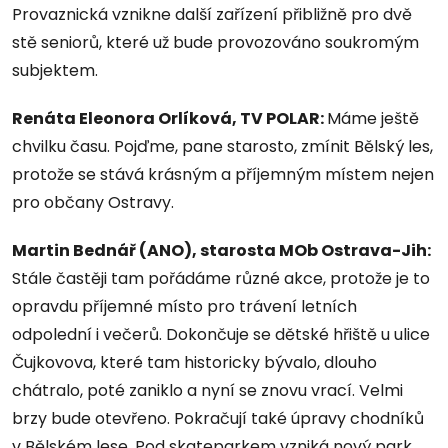
Provaznická vznikne další zařízení přibližně pro dvě
stě seniorů, které už bude provozováno soukromým
subjektem.
Renáta Eleonora Orlíková, TV POLAR:
Máme ještě
chvilku času. Pojďme, pane starosto, zmínit Bělský les,
protože se stává krásným a příjemným místem nejen
pro občany Ostravy.
Martin Bednář (ANO), starosta MOb Ostrava-Jih:
Stále častěji tam pořádáme různé akce, protože je to
opravdu příjemné místo pro trávení letních
odpolední i večerů. Dokončuje se dětské hřiště u ulice
Čujkovova, které tam historicky bývalo, dlouho
chátralo, poté zaniklo a nyní se znovu vrací. Velmi
brzy bude otevřeno. Pokračují také úpravy chodníků
v Bělském lese. Pod skateparkem vzniká nový park