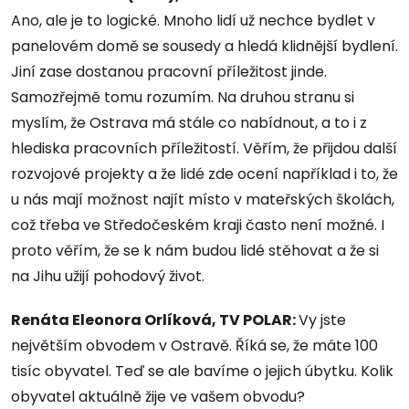
Ano, ale je to logické. Mnoho lidí už nechce bydlet v
panelovém domě se sousedy a hledá klidnější bydlení.
Jiní zase dostanou pracovní příležitost jinde.
Samozřejmě tomu rozumím. Na druhou stranu si
myslím, že Ostrava má stále co nabídnout, a to i z
hlediska pracovních příležitostí. Věřím, že přijdou další
rozvojové projekty a že lidé zde ocení například i to, že
u nás mají možnost najít místo v mateřských školách,
což třeba ve Středočeském kraji často není možné. I
proto věřím, že se k nám budou lidé stěhovat a že si
na Jihu užijí pohodový život.
Renáta Eleonora Orlíková, TV POLAR:
Vy jste
největším obvodem v Ostravě. Říká se, že máte 100
tisíc obyvatel. Teď se ale bavíme o jejich úbytku. Kolik
obyvatel aktuálně žije ve vašem obvodu?