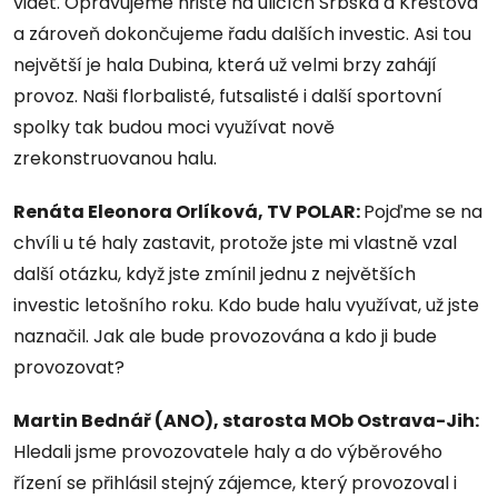
vidět. Opravujeme hřiště na ulicích Srbská a Krestova
a zároveň dokončujeme řadu dalších investic. Asi tou
největší je hala Dubina, která už velmi brzy zahájí
provoz. Naši florbalisté, futsalisté i další sportovní
spolky tak budou moci využívat nově
zrekonstruovanou halu.
Renáta Eleonora Orlíková, TV POLAR:
Pojďme se na
chvíli u té haly zastavit, protože jste mi vlastně vzal
další otázku, když jste zmínil jednu z největších
investic letošního roku. Kdo bude halu využívat, už jste
naznačil. Jak ale bude provozována a kdo ji bude
provozovat?
Martin Bednář (ANO), starosta MOb Ostrava-Jih:
Hledali jsme provozovatele haly a do výběrového
řízení se přihlásil stejný zájemce, který provozoval i