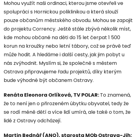
Mohou využít naši ordinaci, kterou jsme otevřeli ve
spolupráci s Hornickou poliklinikou a která slouží
pouze občanům městského obvodu. Mohou se zapojit
do projektu Corrency. Ještě stále zbývá několik míst,
kde mohou občané na děti do 15 let čerpat 1 500
korun na kroužky nebo letní tábory, což se právě teď
může hodit. A hledáme i další cesty, jak jim pobyt u
nás zvýhodnit. Myslím si, že společně s městem
Ostrava připravujeme řadu projektů, díky kterým
bude výhodné být občanem Ostravy.
Renáta Eleonora Orlíková, TV POLAR:
To znamená,
že to není jen o přirozeném úbytku obyvatel, tedy že
se rodí méně dětí a více lidí umírá, ale také o tom, že
lidé z Ostravy odcházejí.
Martin Bednář (ANO), starosta MOb Ostrava-Jih: