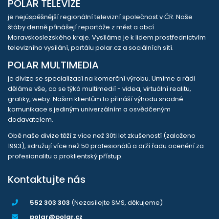
POLAR TELEVIZE
je nejúspěšnější regionální televizní společnost v ČR. Naše
štáby denně přinášejí reportáže z měst a obcí
Moravskoslezského kraje. Vysíláme je k lidem prostřednictvím
televizního vysílání, portálu polar.cz a sociálních sítí.
POLAR MULTIMEDIA
je divize se specializací na komerční výrobu. Umíme a rádi
děláme vše, co se týká multimedií - videa, virtuální realitu,
grafiky, weby. Našim klientům to přináší výhodu snadné
komunikace s jediným univerzálním a osvědčeným
dodavatelem.
Obě naše divize těží z více než 30ti let zkušeností (založeno
1993), sdružují více než 50 profesionálů a drží řadu ocenění za
profesionalitu a proklientský přístup.
Kontaktujte nás
552 303 303
(Nezasílejte SMS, děkujeme)
polar@polar.cz