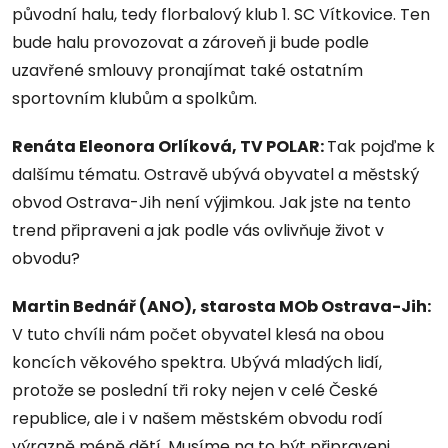
původní halu, tedy florbalový klub 1. SC Vítkovice. Ten
bude halu provozovat a zároveň ji bude podle
uzavřené smlouvy pronajímat také ostatním
sportovním klubům a spolkům.
Renáta Eleonora Orlíková, TV POLAR:
Tak pojďme k
dalšímu tématu. Ostravě ubývá obyvatel a městský
obvod Ostrava-Jih není výjimkou. Jak jste na tento
trend připraveni a jak podle vás ovlivňuje život v
obvodu?
Martin Bednář (ANO), starosta MOb Ostrava-Jih:
V tuto chvíli nám počet obyvatel klesá na obou
koncích věkového spektra. Ubývá mladých lidí,
protože se poslední tři roky nejen v celé České
republice, ale i v našem městském obvodu rodí
výrazně méně dětí. Musíme na to být připraveni.