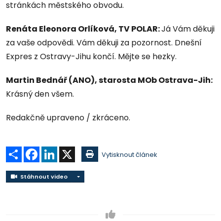
stránkách městského obvodu.
Renáta Eleonora Orlíková, TV POLAR:
Já Vám děkuji
za vaše odpovědi. Vám děkuji za pozornost. Dnešní
Expres z Ostravy-Jihu končí. Mějte se hezky.
Martin Bednář (ANO), starosta MOb Ostrava-Jih:
Krásný den všem.
Redakčně upraveno / zkráceno.
Sdílet
Facebook
LinkedIn
X
Vytisknout článek
Stáhnout video
Stáhnout video