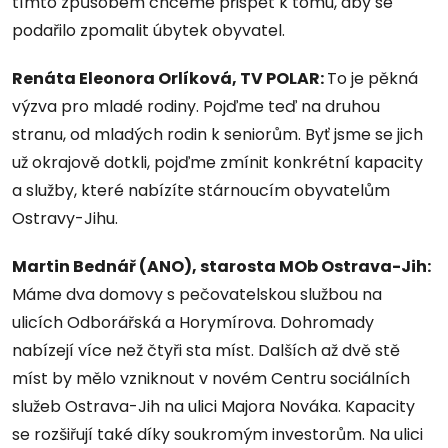
tímto způsobem chceme přispět k tomu, aby se
podařilo zpomalit úbytek obyvatel.
Renáta Eleonora Orlíková, TV POLAR:
To je pěkná
výzva pro mladé rodiny. Pojďme teď na druhou
stranu, od mladých rodin k seniorům. Byť jsme se jich
už okrajově dotkli, pojďme zmínit konkrétní kapacity
a služby, které nabízíte stárnoucím obyvatelům
Ostravy-Jihu.
Martin Bednář (ANO), starosta MOb Ostrava-Jih:
Máme dva domovy s pečovatelskou službou na
ulicích Odborářská a Horymírova. Dohromady
nabízejí více než čtyři sta míst. Dalších až dvě stě
míst by mělo vzniknout v novém Centru sociálních
služeb Ostrava-Jih na ulici Majora Nováka. Kapacity
se rozšiřují také díky soukromým investorům. Na ulici