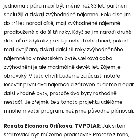
jednomu z páru musí být méně než 33 let, partneři
spolu žijí a získají zvýhodněné nájemné. Pokud se jim
do tří let narodí dítě, mají zvýhodněné nájemné
prodloužené o další tři roky. Když se jim narodí druhé
dítě, ať už kdykoliv později, nebo třeba hned, pokud
mají dvojčata, získají další tři roky zvýhodněného
nájemného v městském bytě. Celková doba
zvýhodnění je ale maximálně devět let. Zájem je
obrovský. V tuto chvíli budeme za účasti notáře
losovat první dva nájemce a zároveň budeme hledat
další vhodné byty, protože dva byty rozhodně
nestačí. Je zřejmé, že z tohoto projektu uděláme
mnohem větší program, než jsme původně plánovali.
Renáta Eleonora Orlíková, TV POLAR:
Jak si ten
startovací byt můžeme představit? Protože z toho,