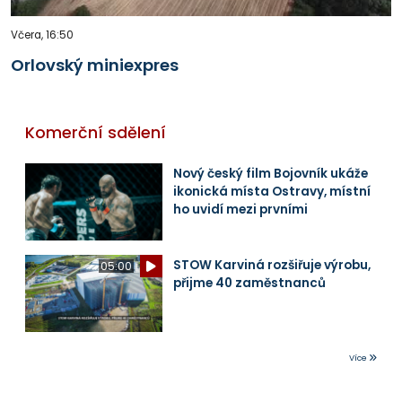
Včera, 16:50
Orlovský miniexpres
Komerční sdělení
Nový český film Bojovník ukáže
ikonická místa Ostravy, místní
ho uvidí mezi prvními
STOW Karviná rozšiřuje výrobu,
05:00
přijme 40 zaměstnanců
Více