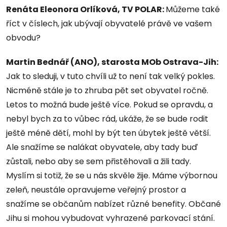
Renáta Eleonora Orlíková, TV POLAR:
Můžeme také
říct v číslech, jak ubývají obyvatelé právě ve vašem
obvodu?
Martin Bednář (ANO), starosta MOb Ostrava-Jih:
Jak to sleduji, v tuto chvíli už to není tak velký pokles.
Nicméně stále je to zhruba pět set obyvatel ročně.
Letos to možná bude ještě více. Pokud se opravdu, a
nebyl bych za to vůbec rád, ukáže, že se bude rodit
ještě méně dětí, mohl by být ten úbytek ještě větší.
Ale snažíme se nalákat obyvatele, aby tady buď
zůstali, nebo aby se sem přistěhovali a žili tady.
Myslím si totiž, že se u nás skvěle žije. Máme výbornou
zeleň, neustále opravujeme veřejný prostor a
snažíme se občanům nabízet různé benefity. Občané
Jihu si mohou vybudovat vyhrazené parkovací stání.