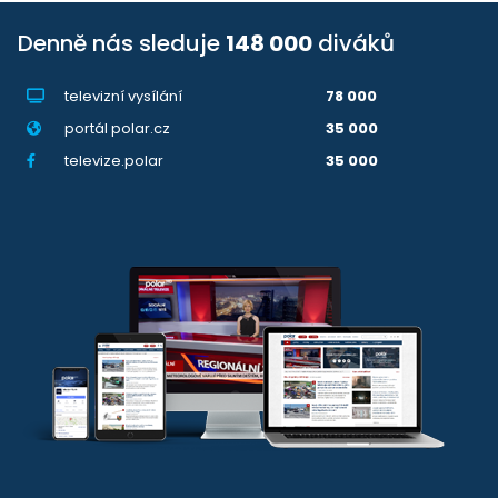
Denně nás sleduje
148 000
diváků
televizní vysílání
78 000
portál polar.cz
35 000
televize.polar
35 000