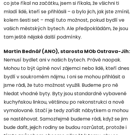
co jste říkal na začátku, jsem si říkala, že všichni ti
mladí lidé, kteří se přihlásili – a bylo jich, jak jste zmínil,
kolem šesti set – mají tuto možnost, pokud bydlí ve
vašich městských bytech. Ale předpokládám, že jsou
tam ještě nějaké další podmínky.
Martin Bednář (ANO), starosta MOb Ostrava-Jih:
Nemusí bydlet ani v našich bytech. Právě naopak.
Mohou to být úplně noví zájemci nebo lidé, kteří dnes
bydlí v soukromém nájmu. I oni se mohou přihlásit a
jsme rádi, že tuto možnost využili. Budeme pro ně
hledat vhodné byty. Byty jsou standardně vybavené
kuchyňskou linkou, většinou po rekonstrukci a nově
vymalované. Stačí je tedy zařídit nábytkem a mohou
se nastěhovat. Samozřejmě budeme rádi, když se jim
bude dařit, jejich rodiny se budou rozrůstat, protože i