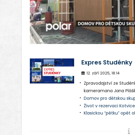
v
Expres Studénky
12. září 2025, 18:14
Zpravodajství ze Studén
kameramana Jana Pláši
Domov pro dětskou skup
Život v rezervaci Kotvic
Klasickou “pětku” opět o