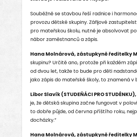
Souběžně se stavbou řeší radnice i harmono
provozu dětské skupiny. Zářijové zastupitelst
pro mateřskou školu, nutné je absolvovat pov
nábor zaměstnanců a zápis.
Hana Molnárová, zástupkyně ředitelky M
skupinu? Určitě ano, protože při každém zápi
od dvou let, takže to bude pro děti nadstanda
jako zápis do mateřské školy, to znamená v 
Libor Slavík (STUDEŇÁCI PRO STUDÉNKU),
je, že dětská skupina začne fungovat v polovi
to dobře půjde, od června příštího roku, nej
docházky.”
Hana Molnárová, zástupkyně ředitelky 