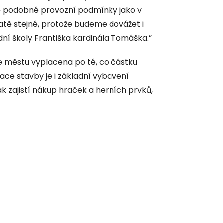
ě podobné provozní podmínky jako v
atě stejné, protože budeme dovážet i
adní školy Františka kardinála Tomáška.”
de městu vyplacena po té, co částku
ce stavby je i základní vybavení
k zajistí nákup hraček a herních prvků,