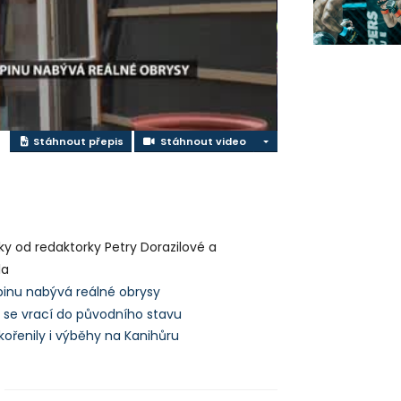
ideo
Stáhnout video
Stáhnout přepis
Stáhnout video
ky od redaktorky Petry Dorazilové a
la
inu nabývá reálné obrysy
e se vrací do původního stavu
kořenily i výběhy na Kanihůru