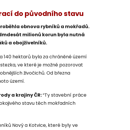
vrací do původního stavu
 proběhla obnova rybníků a mokřadů.
edmdesát milionů korun byla nutná
ků a obojživelníků.
loha 140 hektarů byla za chráněné území
stezka, ve které je možné pozorovat
robnějších živočichů. Od března
hoto území.
ody a krajiny ČR:
“Ty stavební práce
okojivého stavu těch mokřadních
íků Nový a Kotvice, které byly ve