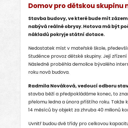
Domov pro dětskou skupinu 
Stavba budovy, ve které bude mít zázem
nabývá reálné obrysy. Hotova má být poč
nákladů pokryje státní dotace.
Nedostatek míst v mateřské škole, především 
Studénce provoz dětské skupiny. Její zřízení 
Následně proběhla demolice bývalého intern
roku nová budova.
Radmila Nováková, vedoucí odboru sta
stavba běží a předpokládáme konec, to znam
přelomu ledna a února příštího roku. Takže 
14 měsíců by objekt za zhruba 40 milionů k
Uvnitř budou dvě třídy pro celkovou kapacitu