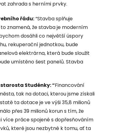
vat zahrada s herními prvky.
vebního řád
u:
“Stavba splňuje
 to znamená, že stavba je moderním
bychom dosáhli co největší úspory
hu, rekuperační jednotkou, bude
panelová elektrárna, která bude sloužit
 bude umístěno šest panelů. Stavba
starosta Studénky: “
Financování
města, tak na dotaci, kterou jsme získali
statě ta dotace je ve výši 35,8 milionů
álo přes 39 milionů korun s tím, že
i více práce spojené s dopřesňováním
ků, které jsou nezbytné k tomu, ať ta