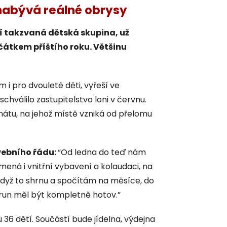
nabývá reálné obrysy
í takzvaná dětská skupina, už
átkem příštího roku. Většinu
i pro dvouleté děti, vyřeší ve
schválilo zastupitelstvo loni v červnu.
átu, na jehož místě vzniká od přelomu
vebního řád
u:
“Od ledna do teď nám
ená i vnitřní vybavení a kolaudaci, na
když to shrnu a spočítám na měsíce, do
orun měl být kompletně hotov.”
 36 dětí. Součástí bude jídelna, výdejna