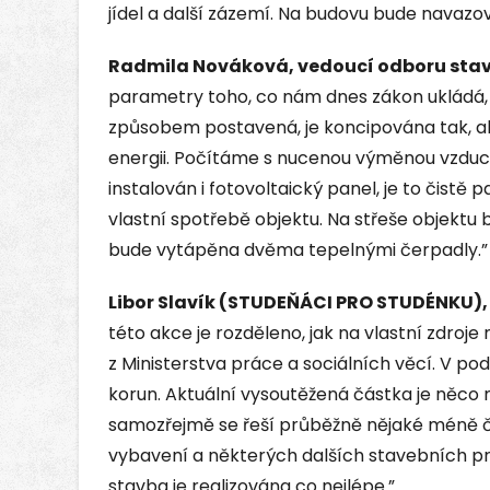
jídel a další zázemí. Na budovu bude navazo
Radmila Nováková, vedoucí odboru sta
parametry toho, co nám dnes zákon ukládá,
způsobem postavená, je koncipována tak, a
energii. Počítáme s nucenou výměnou vzduc
instalován i fotovoltaický panel, je to čistě 
vlastní spotřebě objektu. Na střeše objektu
bude vytápěna dvěma tepelnými čerpadly.”
Libor Slavík (STUDEŇÁCI PRO STUDÉNKU), 
této akce je rozděleno, jak na vlastní zdroje 
z Ministerstva práce a sociálních věcí. V pod
korun. Aktuální vysoutěžená částka je něco m
samozřejmě se řeší průběžně nějaké méně č
vybavení a některých dalších stavebních prv
stavba je realizována co nejlépe.”