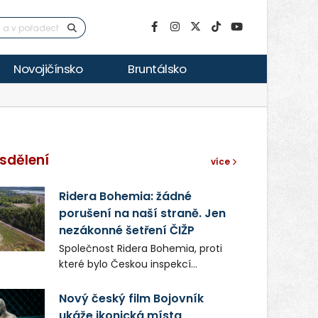
Novojičínsko
Bruntálsko
sdělení
více
Ridera Bohemia: žádné
porušení na naší straně. Jen
nezákonné šetření ČIŽP
Společnost Ridera Bohemia, proti
které bylo Českou inspekcí
životního prostředí (ČIŽP) čtyři
roky vedeno vykonstruované
Nový český film Bojovník
řízení, při realizaci OVS na
ukáže ikonická místa