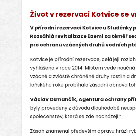
Život v rezervaci Kotvice se 
V přírodní rezervaci Kotvice u Studénky
Rozsáhlá revitalizace území za téměř s
pro ochranu vzácných druhů vodních ptá
Kotvice je přírodní rezervace, celá její roz
vyhlášena v roce 2014. Místem vede naučná 
vzácné a zvláště chráněné druhy rostlin a d
loňského roku probíhala zásadní obnova to
Václav Osmančík, Agentura ochrany přír
byly provedeny z důvodu dlouhodobě neusp
společenstev, která se zde nacházejí.”
Zásah znamenal především opravu hrází rybn