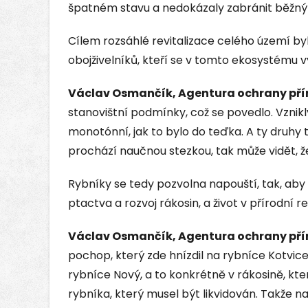
špatném stavu a nedokázaly zabránit běžn
Cílem rozsáhlé revitalizace celého území by
obojživelníků, kteří se v tomto ekosystému vy
Václav Osmančík, Agentura ochrany přír
stanovištní podmínky, což se povedlo. Vznikl
monotónní, jak to bylo do teďka. A ty druhy t
prochází naučnou stezkou, tak může vidět, že
Rybníky se tedy pozvolna napouští, tak, a
ptactva a rozvoj rákosin, a život v přírodní 
Václav Osmančík, Agentura ochrany přír
pochop, který zde hnízdil na rybníce Kotvice
rybníce Nový, a to konkrétně v rákosině, kt
rybníka, který musel být likvidován. Takže 