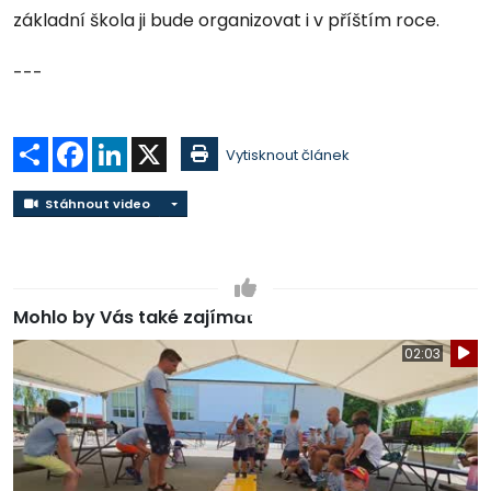
základní škola ji bude organizovat i v příštím roce.
---
Sdílet
Facebook
LinkedIn
X
Vytisknout článek
Stáhnout video
Stáhnout video
Mohlo by Vás také zajímat
02:03