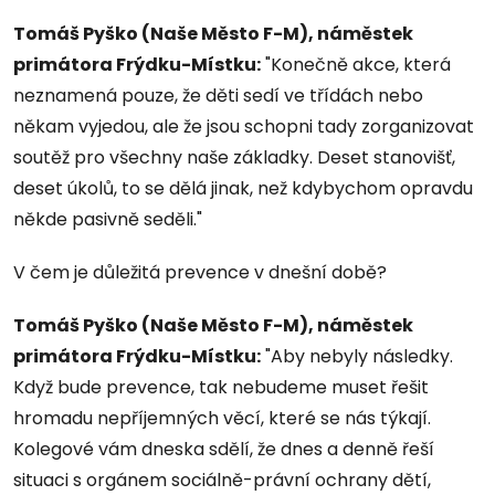
Tomáš Pyško (Naše Město F-M), náměstek
primátora Frýdku-Místku:
"Konečně akce, která
neznamená pouze, že děti sedí ve třídách nebo
někam vyjedou, ale že jsou schopni tady zorganizovat
soutěž pro všechny naše základky. Deset stanovišť,
deset úkolů, to se dělá jinak, než kdybychom opravdu
někde pasivně seděli."
V čem je důležitá prevence v dnešní době?
Tomáš Pyško (Naše Město F-M), náměstek
primátora Frýdku-Místku:
"Aby nebyly následky.
Když bude prevence, tak nebudeme muset řešit
hromadu nepříjemných věcí, které se nás týkají.
Kolegové vám dneska sdělí, že dnes a denně řeší
situaci s orgánem sociálně-právní ochrany dětí,