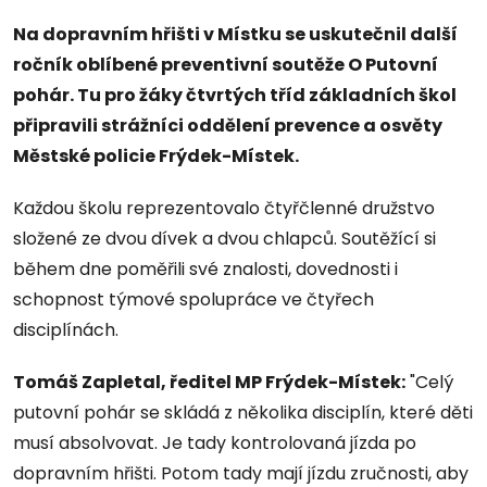
Na dopravním hřišti v Místku se uskutečnil další
ročník oblíbené preventivní soutěže O Putovní
pohár. Tu pro žáky čtvrtých tříd základních škol
připravili strážníci oddělení prevence a osvěty
Městské policie Frýdek-Místek.
Každou školu reprezentovalo čtyřčlenné družstvo
složené ze dvou dívek a dvou chlapců. Soutěžící si
během dne poměřili své znalosti, dovednosti i
schopnost týmové spolupráce ve čtyřech
disciplínách.
Tomáš Zapletal, ředitel MP Frýdek-Místek:
"Celý
putovní pohár se skládá z několika disciplín, které děti
musí absolvovat. Je tady kontrolovaná jízda po
dopravním hřišti. Potom tady mají jízdu zručnosti, aby