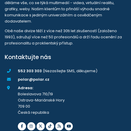
děláme vše, co se týká multimedií - videa, virtuální realitu,
grafiky, weby. Našim klientům to přináší výhodu snadné
komunikace s jediným univerzálním a osvědčeným
dodavatelem.
Obě naše divize těží z více než 30ti let zkušeností (založeno
1993), sdružují více než 50 profesionálů a drží řadu ocenění za
profesionalitu a proklientský přístup.
Kontaktujte nás
552 303 303
(Nezasílejte SMS, děkujeme)
polar@polar.cz
Adresa:
Boleslavova 710/19
Ostrava-Mariánské Hory
709 00
Česká republika