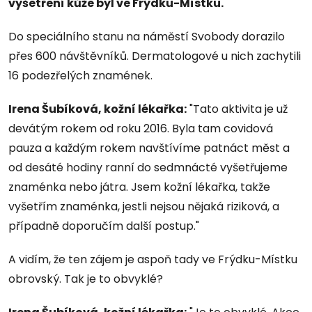
vyšetření kůže byl ve Frýdku-Místku.
Do speciálního stanu na náměstí Svobody dorazilo
přes 600 návštěvníků. Dermatologové u nich zachytili
16 podezřelých znamének.
Irena Šubíková, kožní lékařka:
"Tato aktivita je už
devátým rokem od roku 2016. Byla tam covidová
pauza a každým rokem navštívíme patnáct měst a
od desáté hodiny ranní do sedmnácté vyšetřujeme
znaménka nebo játra. Jsem kožní lékařka, takže
vyšetřím znaménka, jestli nejsou nějaká riziková, a
případně doporučím další postup."
A vidím, že ten zájem je aspoň tady ve Frýdku-Místku
obrovský. Tak je to obvyklé?