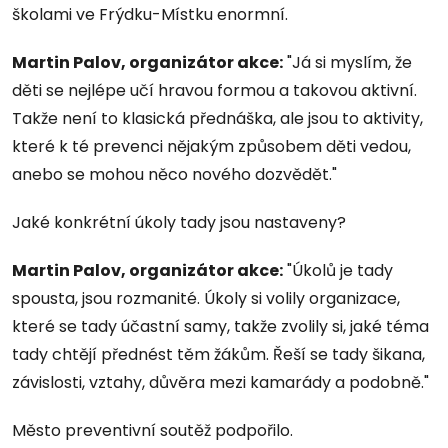
školami ve Frýdku-Místku enormní.
Martin Palov, organizátor akce:
"Já si myslím, že
děti se nejlépe učí hravou formou a takovou aktivní.
Takže není to klasická přednáška, ale jsou to aktivity,
které k té prevenci nějakým způsobem děti vedou,
anebo se mohou něco nového dozvědět."
Jaké konkrétní úkoly tady jsou nastaveny?
Martin Palov, organizátor akce:
"Úkolů je tady
spousta, jsou rozmanité. Úkoly si volily organizace,
které se tady účastní samy, takže zvolily si, jaké téma
tady chtějí přednést těm žákům. Řeší se tady šikana,
závislosti, vztahy, důvěra mezi kamarády a podobně."
Město preventivní soutěž podpořilo.