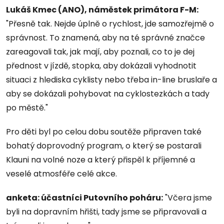
Lukáš Kmec (ANO), náměstek primátora F-M:
"Přesně tak. Nejde úplně o rychlost, jde samozřejmě o
správnost. To znamená, aby na té správné značce
zareagovali tak, jak mají, aby poznali, co to je dej
přednost v jízdě, stopka, aby dokázali vyhodnotit
situaci z hlediska cyklisty nebo třeba in-line bruslaře a
aby se dokázali pohybovat na cyklostezkách a tady
po městě."
Pro děti byl po celou dobu soutěže připraven také
bohatý doprovodný program, o který se postarali
Klauni na volné noze a který přispěl k příjemné a
veselé atmosféře celé akce.
anketa: účastníci Putovního poháru:
"Včera jsme
byli na dopravním hřišti, tady jsme se připravovali a