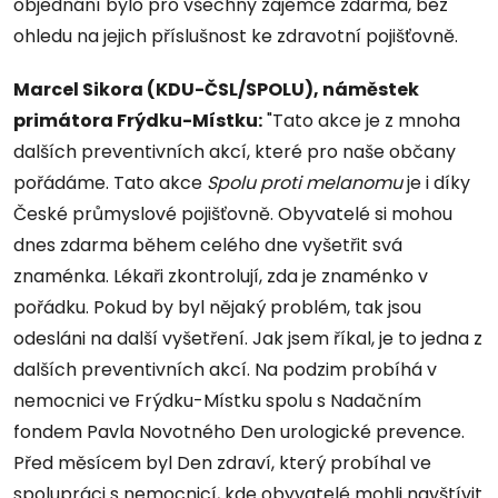
objednání bylo pro všechny zájemce zdarma, bez
ohledu na jejich příslušnost ke zdravotní pojišťovně.
Marcel Sikora (KDU-ČSL/SPOLU), náměstek
primátora Frýdku-Místku:
"Tato akce je z mnoha
dalších preventivních akcí, které pro naše občany
pořádáme. Tato akce
Spolu proti melanomu
je i díky
České průmyslové pojišťovně. Obyvatelé si mohou
dnes zdarma během celého dne vyšetřit svá
znaménka. Lékaři zkontrolují, zda je znaménko v
pořádku. Pokud by byl nějaký problém, tak jsou
odesláni na další vyšetření. Jak jsem říkal, je to jedna z
dalších preventivních akcí. Na podzim probíhá v
nemocnici ve Frýdku-Místku spolu s Nadačním
fondem Pavla Novotného Den urologické prevence.
Před měsícem byl Den zdraví, který probíhal ve
spolupráci s nemocnicí, kde obyvatelé mohli navštívit