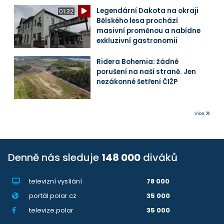
Legendární Dakota na okraji
01:32
Bělského lesa prochází
masivní proměnou a nabídne
exkluzivní gastronomii
Ridera Bohemia: žádné
porušení na naší straně. Jen
nezákonné šetření ČIŽP
Více
Denně nás sleduje
148 000
diváků
televizní vysílání
78 000
portál polar.cz
35 000
televize.polar
35 000