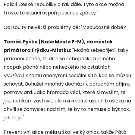
Policií České republiky a tak dále. Tyto akce možná
trošku tu situaci aspoň posunou zpátky."
Co jsou ty největší problémy dětí v současné době?
Tomáš Pyško (Naše Město F-M), náměstek
primátora Frýdku-Místku:
"Možná sebepřijetí, taky
pramení z toho, že dítě se sebepoškozuje nebo
naopak páchá něco nehezkého na ostatních.
Využívají k tomu anonymní sociální sítě, kde se můžou
schovat. Bohužel mnohdy dochází k poruchám příjmu
potravy atd. Jako hromada věcí, které si myslím, že
jde, neříkám zastavit, ale minimálně aspoň trošičku na
chvíli se zamyslet nad tím, že by to nemuselo být tak,
jak to je."
Preventivní akce měla u škol velký ohlas, takže Pátá