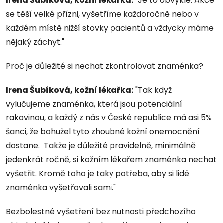
Irena Šubíková, kožní lékařka:
"Je to obvyklé. Akce
se těší velké přízni, vyšetříme každoročně nebo v
každém místě nižší stovky pacientů a vždycky máme
nějaký záchyt."
Proč je důležité si nechat zkontrolovat znaménka?
Irena Šubíková, kožní lékařka:
"Tak když
vylučujeme znaménka, která jsou potenciální
rakovinou, a každý z nás v České republice má asi 5%
šanci, že bohužel tyto zhoubné kožní onemocnění
dostane. Takže je důležité pravidelně, minimálně
jedenkrát ročně, si kožním lékařem znaménka nechat
vyšetřit. Kromě toho je taky potřeba, aby si lidé
znaménka vyšetřovali sami."
Bezbolestné vyšetření bez nutnosti předchozího