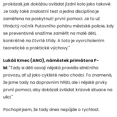
prokázali, jak dokážou ovládat jízdní kolo jako takové.
Je tady také znalostní test a jedna disciplína je
zaměřena na poskytnutí první pomoci. Je to už
třináctý ročník Putovního poháru městské policie, kdy
se preventivně snažíme zaměřit na malé děti,
konkrétně na čtvrté třídy. A toto je vyvrcholením
teoretické a praktické výchovy."
Lukáš Kmec (ANO), náměstek primátora F-
M:
"Tady si děti osvojí nějaká pravidla silničního
provozu, ať už jako cyklisté nebo chodci. To znamená,
že jsme tady na dopravním hřišti, ale i nějaké prvky
první pomoci, aby dokázali zvládat krizové situace na
ulici."
Pochopil jsem, že tady dnes nepůjde o rychlost.