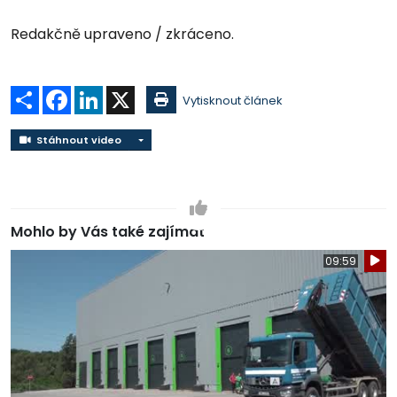
Redakčně upraveno / zkráceno.
Sdílet
Facebook
LinkedIn
X
Vytisknout článek
Stáhnout video
Stáhnout video
Mohlo by Vás také zajímat
09:59