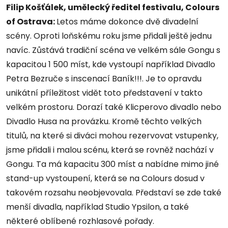
Filip Košťálek, umělecký ředitel festivalu, Colours
of Ostrava:
Letos máme dokonce dvě divadelní
scény. Oproti loňskému roku jsme přidali ještě jednu
navíc. Zůstává tradiční scéna ve velkém sále Gongu s
kapacitou 1 500 míst, kde vystoupí například Divadlo
Petra Bezruče s inscenací Baník!!!. Je to opravdu
unikátní příležitost vidět toto představení v takto
velkém prostoru. Dorazí také Klicperovo divadlo nebo
Divadlo Husa na provázku. Kromě těchto velkých
titulů, na které si diváci mohou rezervovat vstupenky,
jsme přidali i malou scénu, která se rovněž nachází v
Gongu. Ta má kapacitu 300 míst a nabídne mimo jiné
stand-up vystoupení, která se na Colours dosud v
takovém rozsahu neobjevovala. Představí se zde také
menší divadla, například Studio Ypsilon, a také
některé oblíbené rozhlasové pořady.