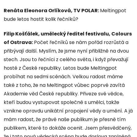
Renáta Eleonora Orlíková, TV POLAR:
Meltingpot
bude letos hostit kolik řečníků?
Filip Košťálek, umělecký ředitel festivalu, Colours
of Ostrava:
Počet řečníků se nám pořád rozrůstá a
přibývají další. Myslím, že jsme nyní přibližně na dvou
stech. Jsou to řečníci z celého světa, i když převažují
hosté z České republiky. Letos bude Meltingpot
probíhat na sedmi scénách. Velkou radost máme
také z toho, že na Meltingpot vůbec poprvé zavítá
Akademie věd České republiky. Přiveze své vědce,
kteří budou vystupovat společně s umělci, takže
vznikne opravdu unikátní propojení vědy a umění. A já
mám radost, že právě naše publikum je přesně tím
publikem, které to dokáže ocenit. Jsem přesvědčený,
že i tato nová vědecká scéna bude doslova zaplněná.