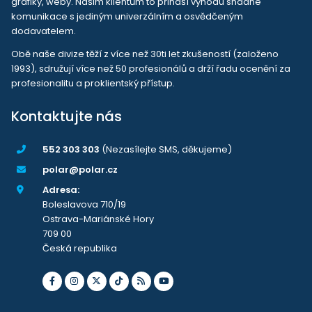
grafiky, weby. Našim klientům to přináší výhodu snadné
komunikace s jediným univerzálním a osvědčeným
dodavatelem.
Obě naše divize těží z více než 30ti let zkušeností (založeno
1993), sdružují více než 50 profesionálů a drží řadu ocenění za
profesionalitu a proklientský přístup.
Kontaktujte nás
552 303 303
(Nezasílejte SMS, děkujeme)
polar@polar.cz
Adresa:
Boleslavova 710/19
Ostrava-Mariánské Hory
709 00
Česká republika