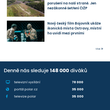
porušení na naší straně. Jen
nezákonné šetření ČIŽP
Nový český film Bojovník ukáže
ikonická místa Ostravy, místní
ho uvidí mezi prvními
Více
Denně nás sleduje
148 000
diváků
televizní vysílání
78 000
portál polar.cz
35 000
televize.polar
35 000