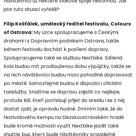
návštěvníci už některé vlakové spoje nestihnou. Jak
jste tuto situaci vyřešili?
Filip Košťálek, umělecký ředitel festivalu, Colours
of Ostrava:
My úzce spolupracujeme s Českými
drahami i s Dopravním podnikem Ostrava, takže
během festivalu dochází k posílení dopravy.
Spolupracujeme také se službou Nextbike. Sdílená
kola budou mít prodlouženou dobu výpůjčky, takže se
na nich návštěvníci budou moci pohodlně dopravovat
po městě. Samozřejmě budou k dispozici i oficiální
taxislužby. Snažíme se dopravu zajistit co nejlépe,
protože lidí, kteří potřebují přijet do areálu i se z něj
dostat zpět, je opravdu hodně. Zmíním také, že do
festivalového kempu na Slezskoostravském hradě
bude kromě možnosti využít Nextbike jezdit také
shuttle bus, který bude návštěvníky pravidelně