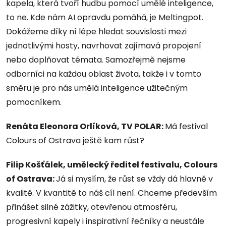
kapela, která tvoří hudbu pomocí umělé inteligence,
to ne. Kde nám AI opravdu pomáhá, je Meltingpot.
Dokážeme díky ní lépe hledat souvislosti mezi
jednotlivými hosty, navrhovat zajímavá propojení
nebo doplňovat témata. Samozřejmě nejsme
odborníci na každou oblast života, takže i v tomto
směru je pro nás umělá inteligence užitečným
pomocníkem.
Renáta Eleonora Orlíková, TV POLAR:
Má festival
Colours of Ostrava ještě kam růst?
Filip Košťálek, umělecký ředitel festivalu, Colours
of Ostrava:
Já si myslím, že růst se vždy dá hlavně v
kvalitě. V kvantitě to náš cíl není. Chceme především
přinášet silné zážitky, otevřenou atmosféru,
progresivní kapely i inspirativní řečníky a neustále