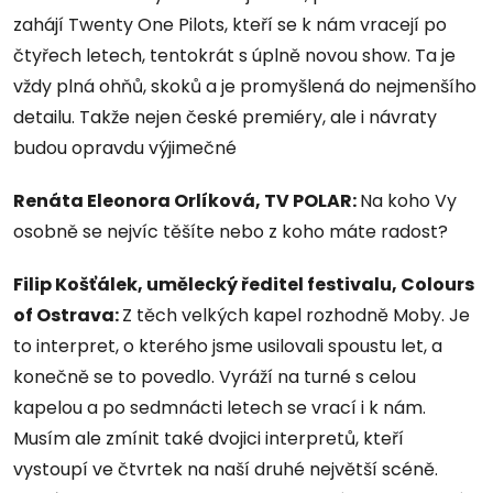
zahájí Twenty One Pilots, kteří se k nám vracejí po
čtyřech letech, tentokrát s úplně novou show. Ta je
vždy plná ohňů, skoků a je promyšlená do nejmenšího
detailu. Takže nejen české premiéry, ale i návraty
budou opravdu výjimečné
Renáta Eleonora Orlíková, TV POLAR:
Na koho Vy
osobně se nejvíc těšíte nebo z koho máte radost?
Filip Košťálek, umělecký ředitel festivalu, Colours
of Ostrava:
Z těch velkých kapel rozhodně Moby. Je
to interpret, o kterého jsme usilovali spoustu let, a
konečně se to povedlo. Vyráží na turné s celou
kapelou a po sedmnácti letech se vrací i k nám.
Musím ale zmínit také dvojici interpretů, kteří
vystoupí ve čtvrtek na naší druhé největší scéně.