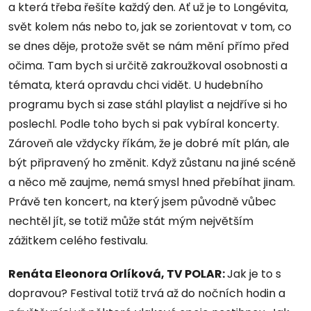
a která třeba řešíte každý den. Ať už je to Longévita,
svět kolem nás nebo to, jak se zorientovat v tom, co
se dnes děje, protože svět se nám mění přímo před
očima. Tam bych si určitě zakroužkoval osobnosti a
témata, která opravdu chci vidět. U hudebního
programu bych si zase stáhl playlist a nejdříve si ho
poslechl. Podle toho bych si pak vybíral koncerty.
Zároveň ale vždycky říkám, že je dobré mít plán, ale
být připravený ho změnit. Když zůstanu na jiné scéně
a něco mě zaujme, nemá smysl hned přebíhat jinam.
Právě ten koncert, na který jsem původně vůbec
nechtěl jít, se totiž může stát mým největším
zážitkem celého festivalu.
Renáta Eleonora Orlíková, TV POLAR:
Jak je to s
dopravou? Festival totiž trvá až do nočních hodin a