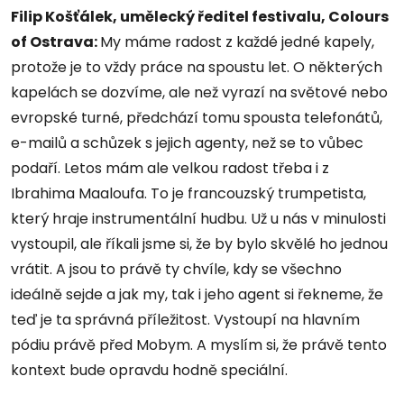
Filip Košťálek, umělecký ředitel festivalu, Colours
of Ostrava:
My máme radost z každé jedné kapely,
protože je to vždy práce na spoustu let. O některých
kapelách se dozvíme, ale než vyrazí na světové nebo
evropské turné, předchází tomu spousta telefonátů,
e-mailů a schůzek s jejich agenty, než se to vůbec
podaří. Letos mám ale velkou radost třeba i z
Ibrahima Maaloufa. To je francouzský trumpetista,
který hraje instrumentální hudbu. Už u nás v minulosti
vystoupil, ale říkali jsme si, že by bylo skvělé ho jednou
vrátit. A jsou to právě ty chvíle, kdy se všechno
ideálně sejde a jak my, tak i jeho agent si řekneme, že
teď je ta správná příležitost. Vystoupí na hlavním
pódiu právě před Mobym. A myslím si, že právě tento
kontext bude opravdu hodně speciální.