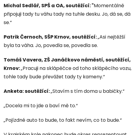
Michal Sedlář, SPŠ a OA, soutěžící: "
Momentálně
připojuji tady tu váhu tady na tuhle desku. Jo, dá se, dá
se.“
Patrik Černoch, SŠP Krnov, soutěžící:
„Asi nejtěžší
byla ta váha. Jo, povedla se, povedla se.
Tomáš Vavera, ZŠ Janáčkovo náměstí, soutěžící,
Krnov:
„Pracuji na sklápěčce od toho sklápěcího vozu,
tohle tady bude převážet tady ty kameny.“
Anketa: soutěžící:
„Stavím s tím doma u babičky.“
„Docela mi to jde a baví mě to.“
„Pojízdné auto to bude, to fakt nevím, co to bude.“
V krajském kole nakonec bude okres reprezentovat