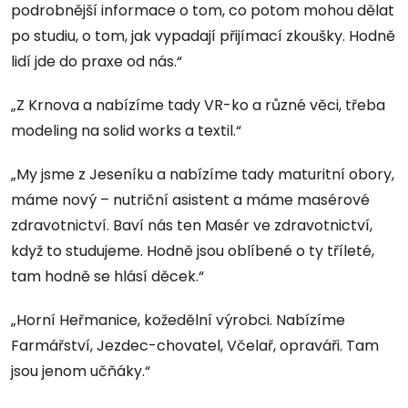
podrobnější informace o tom, co potom mohou dělat
po studiu, o tom, jak vypadají přijímací zkoušky. Hodně
lidí jde do praxe od nás.“
„Z Krnova a nabízíme tady VR-ko a různé věci, třeba
modeling na solid works a textil.“
„My jsme z Jeseníku a nabízíme tady maturitní obory,
máme nový – nutriční asistent a máme masérové
zdravotnictví. Baví nás ten Masér ve zdravotnictví,
když to studujeme. Hodně jsou oblíbené o ty tříleté,
tam hodně se hlásí děcek.“
„Horní Heřmanice, kožedělní výrobci. Nabízíme
Farmářství, Jezdec-chovatel, Včelař, opraváři. Tam
jsou jenom učňáky.“