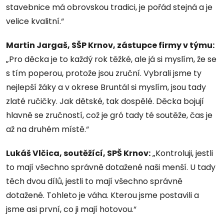
stavebnice má obrovskou tradici, je pořád stejná a je
velice kvalitní.“
Martin Jargaš, SŠP Krnov, zástupce firmy v týmu:
„Pro děcka je to každý rok těžké, ale já si myslím, že se
s tím poperou, protože jsou zruční. Vybrali jsme ty
nejlepší žáky a v okrese Bruntál si myslím, jsou tady
zlaté ručičky. Jak dětské, tak dospělé. Děcka bojují
hlavně se zručností, což je gró tady té soutěže, čas je
až na druhém místě.“
Lukáš Vlčica, soutěžící, SPŠ Krnov:
„Kontroluji, jestli
to mají všechno správně dotažené naši menší. U tady
těch dvou dílů, jestli to mají všechno správně
dotažené. Tohleto je váha. Kterou jsme postavili a
jsme asi první, co ji mají hotovou.“