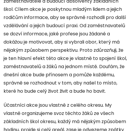
zaměstnavatele a budoucí absolventy základních
škol. Cílem akce je poskytnou mladým lidem a jejich
rodičům informace, aby se správně rozhodli pro další
vzdělávání a jejich budoucí praxi. Od zaměstnavatelů
se dozví informace, jaké profese jsou žádané a
dokážou je motivovat, aby si vybrali obor, který má
nějakým způsobem perspektivu. Proto zdůrazňuji, že
je ten hlavní efekt této akce je vlastně to spojení škol,
zaměstnavatelů a žáků na jednom místě. Doufám, že
dnešní akce bude přínosem a pomůže každému,
správně se rozhodnout v tom, aby našel to místo,
které ho bude celý život živit a bude ho bavit.
Účastníci akce jsou vlastně z celého okresu. My
vlastně organizujeme svoz těchto žáků ze všech
základních škol okresu, každý má nějakým způsobem
hodinu, projde si celý areál, zase je odvezeme zpátky