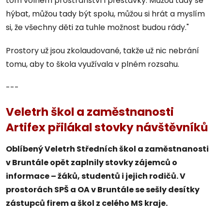
tom volném prostranství i přestávky. Můžou tady se
hýbat, můžou tady být spolu, můžou si hrát a myslím
si, že všechny děti za tuhle možnost budou rády."
Prostory už jsou zkolaudované, takže už nic nebrání
tomu, aby to škola využívala v plném rozsahu.
---
Veletrh škol a zaměstnanosti
Artifex přilákal stovky návštěvníků
Oblíbený Veletrh Středních škol a zaměstnanosti
v Bruntále opět zaplnily stovky zájemců o
informace – žáků, studentů i jejich rodičů. V
prostorách SPŠ a OA v Bruntále se sešly desítky
zástupců firem a škol z celého MS kraje.