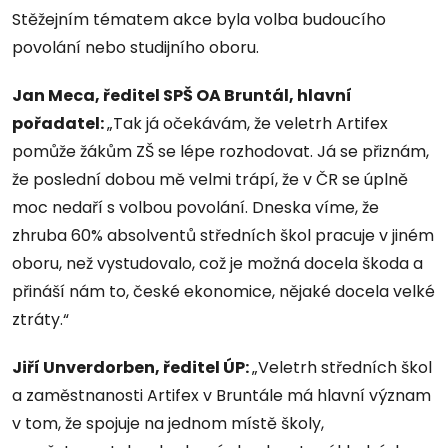
Stěžejním tématem akce byla volba budoucího
povolání nebo studijního oboru.
Jan Meca, ředitel SPŠ OA Bruntál, hlavní
pořadatel:
„Tak já očekávám, že veletrh Artifex
pomůže žákům ZŠ se lépe rozhodovat. Já se přiznám,
že poslední dobou mě velmi trápí, že v ČR se úplně
moc nedaří s volbou povolání. Dneska víme, že
zhruba 60% absolventů středních škol pracuje v jiném
oboru, než vystudovalo, což je možná docela škoda a
přináší nám to, české ekonomice, nějaké docela velké
ztráty.“
Jiří Unverdorben, ředitel ÚP:
„Veletrh středních škol
a zaměstnanosti Artifex v Bruntále má hlavní význam
v tom, že spojuje na jednom místě školy,