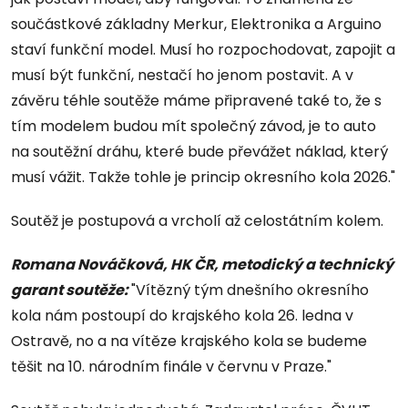
součástkové základny Merkur, Elektronika a Arguino
staví funkční model. Musí ho rozpochodovat, zapojit a
musí být funkční, nestačí ho jenom postavit. A v
závěru téhle soutěže máme připravené také to, že s
tím modelem budou mít společný závod, je to auto
na soutěžní dráhu, které bude převážet náklad, který
musí vážit. Takže tohle je princip okresního kola 2026."
Soutěž je postupová a vrcholí až celostátním kolem.
Romana Nováčková, HK ČR, metodický a technický
garant soutěže:
"Vítězný tým dnešního okresního
kola nám postoupí do krajského kola 26. ledna v
Ostravě, no a na vítěze krajského kola se budeme
těšit na 10. národním finále v červnu v Praze."