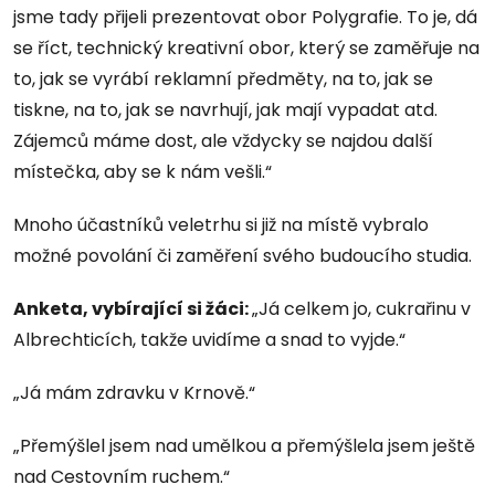
jsme tady přijeli prezentovat obor Polygrafie. To je, dá
se říct, technický kreativní obor, který se zaměřuje na
to, jak se vyrábí reklamní předměty, na to, jak se
tiskne, na to, jak se navrhují, jak mají vypadat atd.
Zájemců máme dost, ale vždycky se najdou další
místečka, aby se k nám vešli.“
Mnoho účastníků veletrhu si již na místě vybralo
možné povolání či zaměření svého budoucího studia.
Anketa, vybírající si žáci:
„Já celkem jo, cukrařinu v
Albrechticích, takže uvidíme a snad to vyjde.“
„Já mám zdravku v Krnově.“
„Přemýšlel jsem nad umělkou a přemýšlela jsem ještě
nad Cestovním ruchem.“