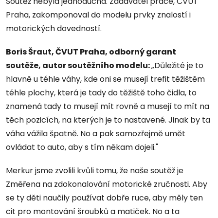
Soutěž nebyla jednoduchá. Zadavatel práce, ČVUT
Praha, zakomponoval do modelu prvky znalostí i
motorických dovedností.
Boris Šraut, ČVUT Praha, odborný garant
soutěže, autor soutěžního modelu:
„Důležité je to
hlavně u téhle váhy, kde oni se musejí trefit těžištěm
téhle plochy, která je tady do těžiště toho čidla, to
znamená tady to musejí mít rovně a musejí to mít na
těch pozicích, na kterých je to nastavené. Jinak by ta
váha vážila špatně. No a pak samozřejmě umět
ovládat to auto, aby s tím někam dojeli."
Merkur jsme zvolili kvůli tomu, že naše soutěž je
Změřena na zdokonalování motorické zručnosti. Aby
se ty děti naučily používat dobře ruce, aby měly ten
cit pro montování šroubků a matiček. No a ta