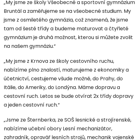
„My jsme ze školy Všeobecné a sportovní gymnázium
Bruntál a zaměřujeme se na všeobecné studium. My
jsme z osmiletého gymnázia, což znamená, že jsme
tam od šesté třídy a budeme maturovat a čtyřleté
gymnázium je druhá možnost, kterou si můžete zvolit
na našem gymnáziu.“
„My jsme z Krnova ze školy cestovního ruchu,
nabízíme plno znalostí, maturujeme z ekonomiky a
účetnictví, cestujeme všude možně, do Prahy, do
Itálie, do Ameriky, do Londýna. Máme dopravu a
cestovní ruch. Letos se bude otvírat 2x třídy dopravy
a jeden cestovní ruch.“
„Jsme ze Šternberka, ze SOŠ lesnické a strojírenské,
nabízíme učební obory Lesní mechanizátor,
zahradník, opravář lesních strojů, mechanik vojenské