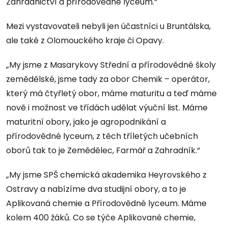
Zahradnictví a přírodovědné lyceum.“
Mezi vystavovateli nebyli jen účastníci u Bruntálska,
ale také z Olomouckého kraje či Opavy.
„My jsme z Masarykovy Střední a přírodovědné školy
zemědělské, jsme tady za obor Chemik – operátor,
který má čtyřletý obor, máme maturitu a teď máme
nově i možnost ve třídách udělat výuční list. Máme
maturitní obory, jako je agropodnikání a
přírodovědné lyceum, z těch tříletých učebních
oborů tak to je Zemědělec, Farmář a Zahradník.“
„My jsme SPŠ chemická akademika Heyrovského z
Ostravy a nabízíme dva studijní obory, a to je
Aplikovaná chemie a Přírodovědné lyceum. Máme
kolem 400 žáků. Co se týče Aplikované chemie,