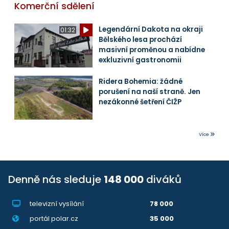
Komerční sdělení
Legendární Dakota na okraji
01:32
Bělského lesa prochází
masivní proměnou a nabídne
exkluzivní gastronomii
Ridera Bohemia: žádné
porušení na naší straně. Jen
nezákonné šetření ČIŽP
Více
Denně nás sleduje
148 000
diváků
televizní vysílání
78 000
portál polar.cz
35 000