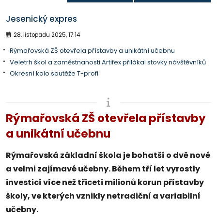
Jesenický expres
28. listopadu 2025, 17:14
Rýmařovská ZŠ otevřela přístavby a unikátní učebnu
Veletrh škol a zaměstnanosti Artifex přilákal stovky návštěvníků
Okresní kolo soutěže T-profi
Rýmařovská ZŠ otevřela přístavby
a unikátní učebnu
Rýmařovská základní škola je bohatší o dvě nové
a velmi zajímavé učebny. Během tří let vyrostly
investicí více než třiceti milionů korun přístavby
školy, ve kterých vznikly netradiční a variabilní
učebny.