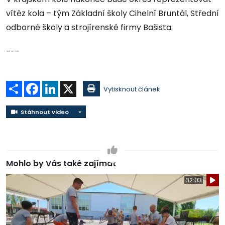
vítěz kola – tým Základní školy Cihelní Bruntál, Střední
odborné školy a strojírenské firmy Bašista.
---
Sdílet
Facebook
LinkedIn
X
Vytisknout článek
Stáhnout video
Stáhnout video
Mohlo by Vás také zajímat
02:03