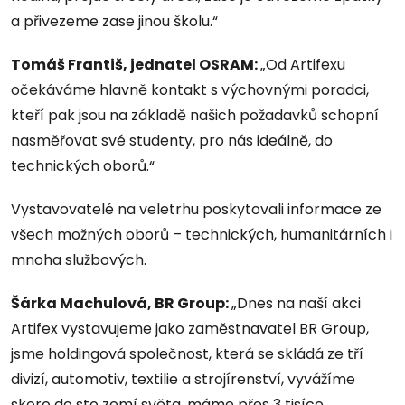
a přivezeme zase jinou školu.“
Tomáš Františ, jednatel OSRAM:
„Od Artifexu
očekáváme hlavně kontakt s výchovnými poradci,
kteří pak jsou na základě našich požadavků schopní
nasměřovat své studenty, pro nás ideálně, do
technických oborů.“
Vystavovatelé na veletrhu poskytovali informace ze
všech možných oborů – technických, humanitárních i
mnoha službových.
Šárka Machulová, BR Group:
„Dnes na naší akci
Artifex vystavujeme jako zaměstnavatel BR Group,
jsme holdingová společnost, která se skládá ze tří
divizí, automotiv, textilie a strojírenství, vyvážíme
skoro do sto zemí světa, máme přes 3 tisíce