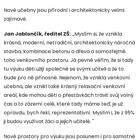
Nové učebny jsou přírodní i architektonicky velmi
zajímavé.
Jan Jablončík, ředitel ZŠ:
„Myslím si, že vznikla
krásná, moderní, netradiční, architektonicky náročná
stavba, kombinace betonu a dřeva a samozřejmě
toho venkovního prostoru. Já pevně věřím, že si tady
tu výuku děti užijí společně se svými učiteli a že to
bude pro ně přínosné. Nejenom, že vznikla venkovní
učebna, ale vznikl také krásný relaxační venkovní
areál, kde mohou děti o přestávkách trávit svůj volný
čas a to zázemí celé, které tady máme teď, je už
opravdu, bych řekl, reprezentativní. Myslím i, že z 95%
ji budou využívat žáci a jejich učitelé. "
Nové prostory pro výuku jsou posunem i pro samotné