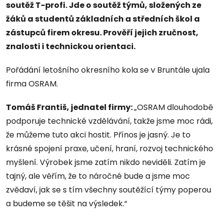
soutěž T-profi. Jde o soutěž týmů, složených ze
žáků a studentů základních a středních škol a
zástupců firem okresu. Prověří jejich zručnost,
znalosti i technickou orientaci.
Pořádání letošního okresního kola se v Bruntále ujala
firma OSRAM.
Tomáš Františ, jednatel firmy:
„OSRAM dlouhodobě
podporuje technické vzdělávání, takže jsme moc rádi,
že můžeme tuto akci hostit. Přínos je jasný. Je to
krásné spojení praxe, učení, hraní, rozvoj technického
myšlení. Výrobek jsme zatím nikdo neviděli. Zatím je
tajný, ale věřím, že to náročné bude a jsme moc
zvědaví, jak se s tím všechny soutěžící týmy poperou
a budeme se těšit na výsledek.“