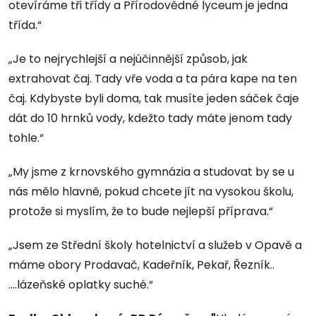
otevíráme tři třídy a Přírodovědné lyceum je jedna
třída.“
„Je to nejrychlejší a nejúčinnější způsob, jak
extrahovat čaj. Tady vře voda a ta pára kape na ten
čaj. Kdybyste byli doma, tak musíte jeden sáček čaje
dát do 10 hrnků vody, kdežto tady máte jenom tady
tohle.“
„My jsme z krnovského gymnázia a studovat by se u
nás mělo hlavně, pokud chcete jít na vysokou školu,
protože si myslím, že to bude nejlepší příprava.“
„Jsem ze Střední školy hotelnictví a služeb v Opavě a
máme obory Prodavač, Kadeřník, Pekař, Řezník..
….lázeňské oplatky suché.“