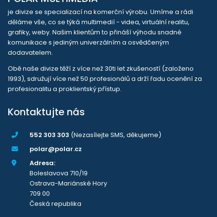
je divize se specializací na komerční výrobu. Umíme a rádi
děláme vše, co se týká multimedií - videa, virtuální realitu,
grafiky, weby. Našim klientům to přináší výhodu snadné
komunikace s jediným univerzálním a osvědčeným
dodavatelem.
Obě naše divize těží z více než 30ti let zkušeností (založeno
1993), sdružují více než 50 profesionálů a drží řadu ocenění za
profesionalitu a proklientský přístup.
Kontaktujte nás
552 303 303
(Nezasílejte SMS, děkujeme)
polar@polar.cz
Adresa:
Boleslavova 710/19
Ostrava-Mariánské Hory
709 00
Česká republika