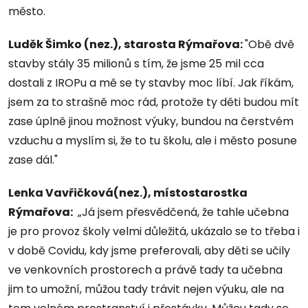
město.
Luděk Šimko (nez.), starosta Rýmařova:
"Obě dvě
stavby stály 35 milionů s tím, že jsme 25 mil cca
dostali z IROPu a mě se ty stavby moc líbí. Jak říkám,
jsem za to strašně moc rád, protože ty děti budou mít
zase úplně jinou možnost výuky, bundou na čerstvém
vzduchu a myslím si, že to tu školu, ale i město posune
zase dál."
Lenka Vavřičková(nez.), místostarostka
Rýmařova:
„Já jsem přesvědčená, že tahle učebna
je pro provoz školy velmi důležitá, ukázalo se to třeba i
v době Covidu, kdy jsme preferovali, aby děti se učily
ve venkovních prostorech a právě tady ta učebna
jim to umožní, můžou tady trávit nejen výuku, ale na