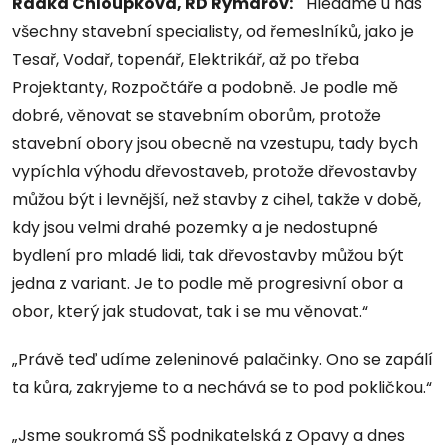
Radka Chloupková, RD Rýmařov: "
Hledáme u nás
všechny stavební specialisty, od řemeslníků, jako je
Tesař, Vodař, topenář, Elektrikář, až po třeba
Projektanty, Rozpočtáře a podobně. Je podle mě
dobré, věnovat se stavebním oborům, protože
stavební obory jsou obecně na vzestupu, tady bych
vypíchla výhodu dřevostaveb, protože dřevostavby
můžou být i levnější, než stavby z cihel, takže v době,
kdy jsou velmi drahé pozemky a je nedostupné
bydlení pro mladé lidi, tak dřevostavby můžou být
jedna z variant. Je to podle mě progresivní obor a
obor, který jak studovat, tak i se mu věnovat.“
„Právě teď udíme zeleninové palačinky. Ono se zapálí
ta kůra, zakryjeme to a nechává se to pod pokličkou.“
„Jsme soukromá SŠ podnikatelská z Opavy a dnes