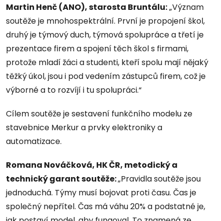
Martin Henč (ANO), starosta Bruntálu:
„Význam
soutěže je mnohospektrální. První je propojení škol,
druhý je týmový duch, týmová spolupráce a třetí je
prezentace firem a spojení těch škol s firmami,
protože mladí žáci a studenti, kteří spolu mají nějaký
těžký úkol, jsou i pod vedením zástupců firem, což je
výborné a to rozvíjí i tu spolupráci.“
Cílem soutěže je sestavení funkčního modelu ze
stavebnice Merkur a prvky elektroniky a
automatizace.
Romana Nováčková, HK ČR, metodický a
technický garant soutěže:
„Pravidla soutěže jsou
jednoduchá. Týmy musí bojovat proti času. Čas je
společný nepřítel. Čas má váhu 20% a podstatné je,
jak postaví model, aby fungoval. To znamená ze