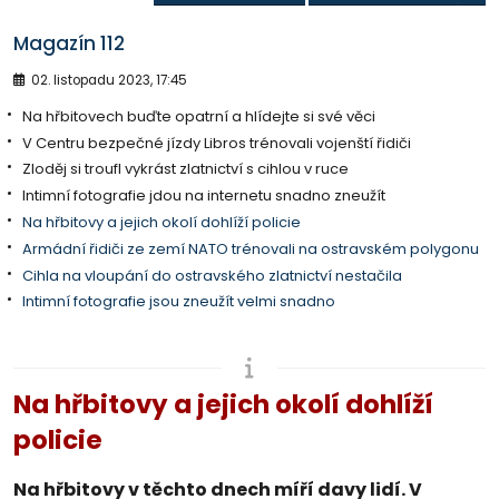
Magazín 112
02. listopadu 2023, 17:45
Na hřbitovech buďte opatrní a hlídejte si své věci
V Centru bezpečné jízdy Libros trénovali vojenští řidiči
Zloděj si troufl vykrást zlatnictví s cihlou v ruce
Intimní fotografie jdou na internetu snadno zneužít
Na hřbitovy a jejich okolí dohlíží policie
Armádní řidiči ze zemí NATO trénovali na ostravském polygonu
Cihla na vloupání do ostravského zlatnictví nestačila
Intimní fotografie jsou zneužít velmi snadno
Na hřbitovy a jejich okolí dohlíží
policie
Na hřbitovy v těchto dnech míří davy lidí. V