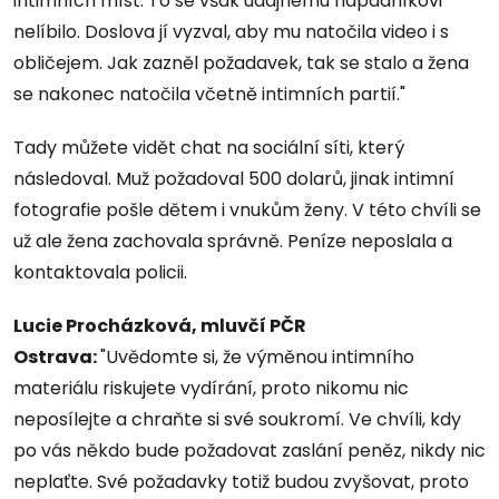
intimních míst. To se však údajnému nápadníkovi
nelíbilo. Doslova jí vyzval, aby mu natočila video i s
obličejem. Jak zazněl požadavek, tak se stalo a žena
se nakonec natočila včetně intimních partií."
Tady můžete vidět chat na sociální síti, který
následoval. Muž požadoval 500 dolarů, jinak intimní
fotografie pošle dětem i vnukům ženy. V této chvíli se
už ale žena zachovala správně. Peníze neposlala a
kontaktovala policii.
Lucie Procházková, mluvčí PČR
Ostrava:
"Uvědomte si, že výměnou intimního
materiálu riskujete vydírání, proto nikomu nic
neposílejte a chraňte si své soukromí. Ve chvíli, kdy
po vás někdo bude požadovat zaslání peněz, nikdy nic
neplaťte. Své požadavky totiž budou zvyšovat, proto