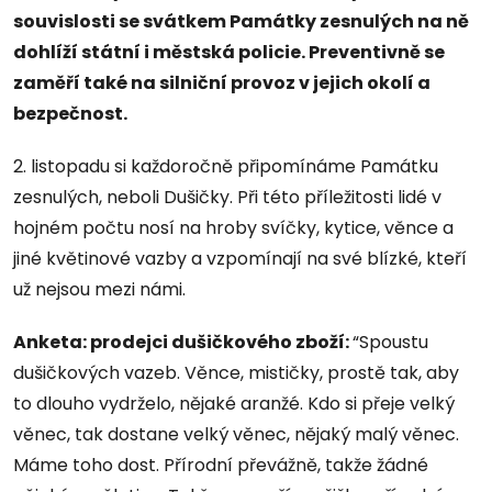
souvislosti se svátkem Památky zesnulých na ně
dohlíží státní i městská policie. Preventivně se
zaměří také na silniční provoz v jejich okolí a
bezpečnost.
2. listopadu si každoročně připomínáme Památku
zesnulých, neboli Dušičky. Při této příležitosti lidé v
hojném počtu nosí na hroby svíčky, kytice, věnce a
jiné květinové vazby a vzpomínají na své blízké, kteří
už nejsou mezi námi.
Anketa
: prodejci dušičkového zboží:
“Spoustu
dušičkových vazeb. Věnce, mističky, prostě tak, aby
to dlouho vydrželo, nějaké aranžé. Kdo si přeje velký
věnec, tak dostane velký věnec, nějaký malý věnec.
Máme toho dost. Přírodní převážně, takže žádné