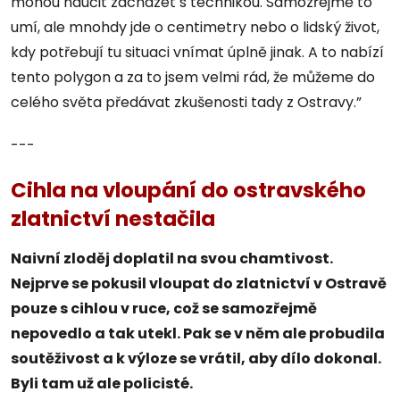
mohou naučit zacházet s technikou. Samozřejmě to
umí, ale mnohdy jde o centimetry nebo o lidský život,
kdy potřebují tu situaci vnímat úplně jinak. A to nabízí
tento polygon a za to jsem velmi rád, že můžeme do
celého světa předávat zkušenosti tady z Ostravy.”
---
Cihla na vloupání do ostravského
zlatnictví nestačila
Naivní zloděj doplatil na svou chamtivost.
Nejprve se pokusil vloupat do zlatnictví v Ostravě
pouze s cihlou v ruce, což se samozřejmě
nepovedlo a tak utekl. Pak se v něm ale probudila
soutěživost a k výloze se vrátil, aby dílo dokonal.
Byli tam už ale policisté.