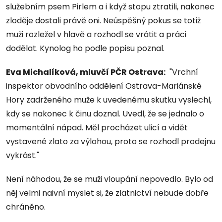
služebním psem Pirlem a i když stopu ztratili, nakonec
zloděje dostali právě oni. Neúspěšný pokus se totiž
muži rozležel v hlavě a rozhodl se vrátit a práci
dodělat. Kynolog ho podle popisu poznal.
Eva Michalíková, mluvčí PČR Ostrava:
"Vrchní
inspektor obvodního oddělení Ostrava-Mariánské
Hory zadrženého muže k uvedenému skutku vyslechl,
kdy se nakonec k činu doznal. Uvedl, že se jednalo o
momentální nápad. Měl procházet ulicí a vidět
vystavené zlato za výlohou, proto se rozhodl prodejnu
vykrást."
Není náhodou, že se muži vloupání nepovedlo. Bylo od
něj velmi naivní myslet si, že zlatnictví nebude dobře
chráněno.