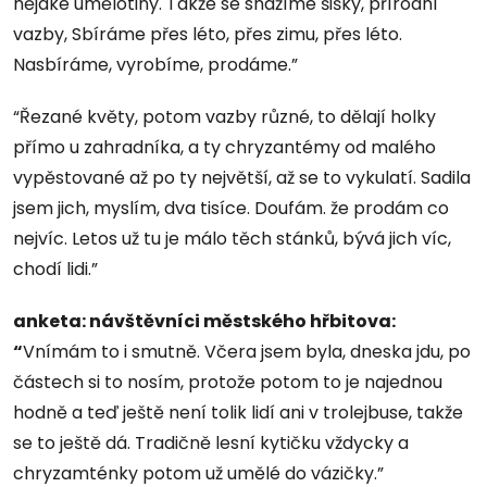
nějaké umělotiny. Takže se snažíme šišky, přírodní
vazby, Sbíráme přes léto, přes zimu, přes léto.
Nasbíráme, vyrobíme, prodáme.”
“Řezané květy, potom vazby různé, to dělají holky
přímo u zahradníka, a ty chryzantémy od malého
vypěstované až po ty největší, až se to vykulatí. Sadila
jsem jich, myslím, dva tisíce. Doufám. že prodám co
nejvíc. Letos už tu je málo těch stánků, bývá jich víc,
chodí lidi.”
anketa: návštěvníci městského hřbitov
a
:
“
Vnímám to i smutně. Včera jsem byla, dneska jdu, po
částech si to nosím, protože potom to je najednou
hodně a teď ještě není tolik lidí ani v trolejbuse, takže
se to ještě dá. Tradičně lesní kytičku vždycky a
chryzamténky potom už umělé do vázičky.”