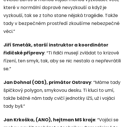
které v normální dopravě nevyzkouší a když je
vyzkouší, tak se z toho stane nějaká tragédie. Takže
tady v bezpečném prostředí zkoušíme nebezpečné
věci.”
Jiří Smeták, starší instruktor a koordinátor
řidičské přípravy
: “Ti řidiči musejí zvládat to krizové
řízení, ten smyk, tak, aby se nic nestalo a nepřevrátili
se.”
Jan Dohnal (ODS), primátor Ostravy
: “Máme tady
špičkový polygon, smykovou desku. Ti kluci to umí,
takže běžně nám tady cvičí jednotky IZS, už i vojáci
tady byli.”
Jan Krkoška, (ANO), hejtman MS kraje
: “Vojáci se