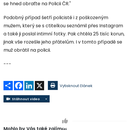
se hned obraťte na Policii ČR."
Podobný případ šetří policisté i z poškozeným
mužem, který se s ctitelkou seznámil přes Instagram
a také ji poslal intimní fotky. Pak chtěla 25 tisíc korun,
jinak vše rozešle jeho přátelům. I v tomto případě se
muž obrátil na policii.
---
Sdílet
Facebook
LinkedIn
X
Vytisknout článek
Stáhnout video
Stáhnout video
Mohlo by Vás také zajímat