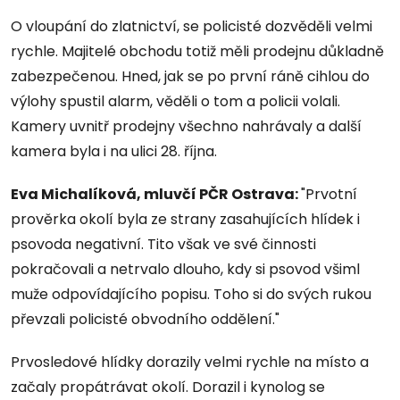
O vloupání do zlatnictví, se policisté dozvěděli velmi
rychle. Majitelé obchodu totiž měli prodejnu důkladně
zabezpečenou. Hned, jak se po první ráně cihlou do
výlohy spustil alarm, věděli o tom a policii volali.
Kamery uvnitř prodejny všechno nahrávaly a další
kamera byla i na ulici 28. října.
Eva Michalíková, mluvčí PČR Ostrava:
"Prvotní
prověrka okolí byla ze strany zasahujících hlídek i
psovoda negativní. Tito však ve své činnosti
pokračovali a netrvalo dlouho, kdy si psovod všiml
muže odpovídajícího popisu. Toho si do svých rukou
převzali policisté obvodního oddělení."
Prvosledové hlídky dorazily velmi rychle na místo a
začaly propátrávat okolí. Dorazil i kynolog se