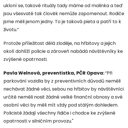
ukloní se, takové rituály tady máme od malinka a teď
jsou všesvaté tak člověk nemůže zapomenout. Rodiče
jsme měli jenom jedny. To je taková pieta a patří to k
životu.”
Protože příležitost dělá zloděje, na hřbitovy a jejich
okolí dohlíží policie a zároveň nabádá návštěvníky ke
zvýšené opatrnosti.
Pavla Welnová, preventistka, PČR Opava:
“Při
parkování vozidla by z preventivních důvodů neměli
nechávat žádné věci, sebou na hřbitov by návštěvníci
určitě neměli nosit žádné velké finanční obnosy a své
osobní věci by měli mít vždy pod stálým dohledem.
Policisté žádají všechny řidiče i chodce ke zvýšené
opatrnosti v silničním provozu."