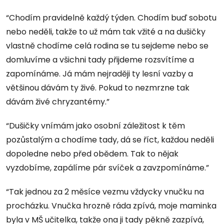
“Chodím pravidelně každý týden. Chodím buď sobotu
nebo neděli, takže to už mám tak vžité a na dušičky
vlastně chodíme celá rodina se tu sejdeme nebo se
domluvíme a všichni tady přijdeme rozsvítíme a
zapomínáme. Já mám nejraději ty lesní vazby a
většinou dávám ty živé. Pokud to nezmrzne tak
dávám živé chryzantémy.”
“Dušičky vnímám jako osobní záležitost k těm
pozůstalým a chodíme tady, dá se říct, každou neděli
dopoledne nebo před obědem. Tak to nějak
vyzdobíme, zapálíme pár svíček a zavzpomínáme.”
“Tak jednou za 2 měsíce vezmu vždycky vnučku na
procházku. Vnučka hrozně ráda zpívá, moje maminka
byla v MŠ učitelka, takže ona ji tady pěkně zazpívá,