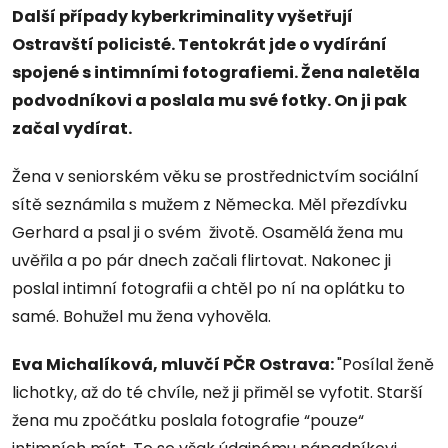
Další případy kyberkriminality vyšetřují
Ostravští policisté. Tentokrát jde o vydírání
spojené s intimními fotografiemi. Žena naletěla
podvodníkovi a poslala mu své fotky. On ji pak
začal vydírat.
Žena v seniorském věku se prostřednictvím sociální
sítě seznámila s mužem z Německa. Měl přezdívku
Gerhard a psal ji o svém životě. Osamělá žena mu
uvěřila a po pár dnech začali flirtovat. Nakonec ji
poslal intimní fotografii a chtěl po ní na oplátku to
samé. Bohužel mu žena vyhověla.
Eva Michalíková, mluvčí PČR Ostrava:
"Posílal ženě
lichotky, až do té chvíle, než ji přiměl se vyfotit. Starší
žena mu zpočátku poslala fotografie “pouze“