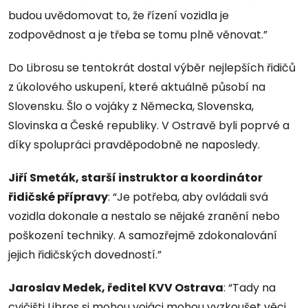
budou uvědomovat to, že řízení vozidla je
zodpovědnost a je třeba se tomu plně věnovat.”
Do Librosu se tentokrát dostal výběr nejlepších řidičů
z úkolového uskupení, které aktuálně působí na
Slovensku. Šlo o vojáky z Německa, Slovenska,
Slovinska a České republiky. V Ostravě byli poprvé a
díky spolupráci pravděpodobně ne naposledy.
Jiří Smeták, starší instruktor a koordinátor
řidičské přípravy
: “Je potřeba, aby ovládali svá
vozidla dokonale a nestalo se nějaké zranění nebo
poškození techniky. A samozřejmě zdokonalování
jejich řidičských dovedností.”
Jaroslav Medek, ředitel KVV Ostrava
: “Tady na
cvičišti Libros si mohou vojáci mohou vyzkoušet věci,