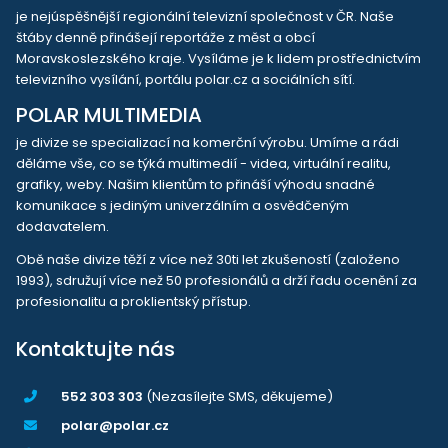
je nejúspěšnější regionální televizní společnost v ČR. Naše
štáby denně přinášejí reportáže z měst a obcí
Moravskoslezského kraje. Vysíláme je k lidem prostřednictvím
televizního vysílání, portálu polar.cz a sociálních sítí.
POLAR MULTIMEDIA
je divize se specializací na komerční výrobu. Umíme a rádi
děláme vše, co se týká multimedií - videa, virtuální realitu,
grafiky, weby. Našim klientům to přináší výhodu snadné
komunikace s jediným univerzálním a osvědčeným
dodavatelem.
Obě naše divize těží z více než 30ti let zkušeností (založeno
1993), sdružují více než 50 profesionálů a drží řadu ocenění za
profesionalitu a proklientský přístup.
Kontaktujte nás
552 303 303
(Nezasílejte SMS, děkujeme)
polar@polar.cz