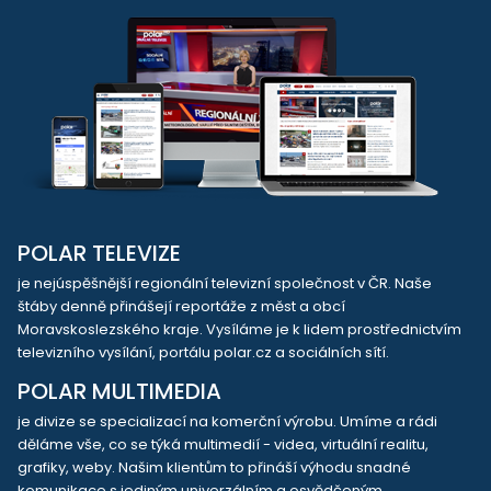
POLAR TELEVIZE
je nejúspěšnější regionální televizní společnost v ČR. Naše
štáby denně přinášejí reportáže z měst a obcí
Moravskoslezského kraje. Vysíláme je k lidem prostřednictvím
televizního vysílání, portálu polar.cz a sociálních sítí.
POLAR MULTIMEDIA
je divize se specializací na komerční výrobu. Umíme a rádi
děláme vše, co se týká multimedií - videa, virtuální realitu,
grafiky, weby. Našim klientům to přináší výhodu snadné
komunikace s jediným univerzálním a osvědčeným