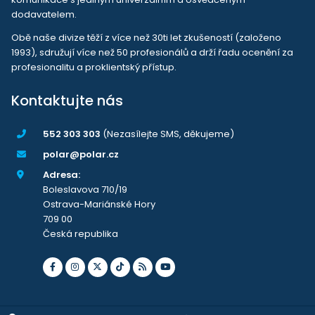
dodavatelem.
Obě naše divize těží z více než 30ti let zkušeností (založeno
1993), sdružují více než 50 profesionálů a drží řadu ocenění za
profesionalitu a proklientský přístup.
Kontaktujte nás
552 303 303
(Nezasílejte SMS, děkujeme)
polar@polar.cz
Adresa:
Boleslavova 710/19
Ostrava-Mariánské Hory
709 00
Česká republika