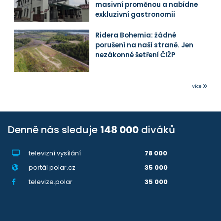
masivní proměnou a nabídne
exkluzivní gastronomii
Ridera Bohemia: žádné
porušení na naší straně. Jen
nezákonné šetření ČIŽP
Více
Denně nás sleduje
148 000
diváků
televizní vysílání
78 000
portál polar.cz
35 000
televize.polar
35 000